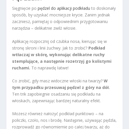
Sięgnięcie po
pędzel do aplikacji podkładu
to doskonały
sposób, by uzyskać mocniejsze krycie. Zanim jednak
zaczniesz, pamiętaj o odpowiednim przygotowaniu
narzędzia – delikatnie zwilż włosie.
Aplikację rozpocznij od czubka nosa, kierując się w
stronę skroni i linii żuchwy. Jak to zrobić?
Podkład
wtłaczaj w skórę, wykonując delikatne ruchy
stemplujące, a następnie rozetrzyj go kolistymi
ruchami.
To naprawdę łatwe!
Co zrobić, gdy masz widoczne włoski na twarzy?
W
tym przypadku przesuwaj pędzel z góry na dół.
Ten trik zapobiegnie osadzaniu się podkładu na
włoskach, zapewniając bardziej naturalny efekt.
Możesz również nałożyć podkład punktowo – na
policzki, czoło, nos i brodę. Następnie, używając pędzla,
rozprowadź go równomiernie po całej twarzy, aż do