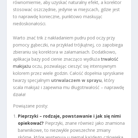
równomiernie, aby uzyskać naturalny efekt, a korektor
stosować oszczędnie, jedynie w miejscach, gdzie jest
to naprawdę konieczne, punktowo maskując
niedoskonałości.
Warto znać trik z nakładaniem pudru pod oczy przy
pomocy gąbeczki, na przykład trójkątnej, co zapobiega
zbieraniu się korektora w załamaniach. Dodatkowo,
aplikacja bazy pod cienie znacząco wydłuża
trwałość
makijażu
oczu, pozwalając cieszyć się intensywnym
kolorem przez wiele godzin. Całość dopełnia spryskanie
twarzy specjalnym
utrwalaczem w sprayu
, który
scala makijaż i zapewnia mu długotrwałość – naprawdę
działa!
Powiązane posty:
Pieprzyki – rodzaje, powstawanie i jak się nimi
opiekować?
Pieprzyki, znane również jako znamiona
barwnikowe, to niezwykle powszechne zmiany
skórne, które występują u niemal każdego człowieka.