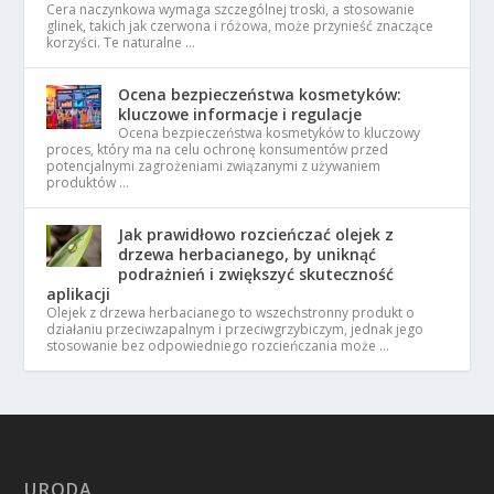
Cera naczynkowa wymaga szczególnej troski, a stosowanie
glinek, takich jak czerwona i różowa, może przynieść znaczące
korzyści. Te naturalne …
Ocena bezpieczeństwa kosmetyków:
kluczowe informacje i regulacje
Ocena bezpieczeństwa kosmetyków to kluczowy
proces, który ma na celu ochronę konsumentów przed
potencjalnymi zagrożeniami związanymi z używaniem
produktów …
Jak prawidłowo rozcieńczać olejek z
drzewa herbacianego, by uniknąć
podrażnień i zwiększyć skuteczność
aplikacji
Olejek z drzewa herbacianego to wszechstronny produkt o
działaniu przeciwzapalnym i przeciwgrzybiczym, jednak jego
stosowanie bez odpowiedniego rozcieńczania może …
URODA