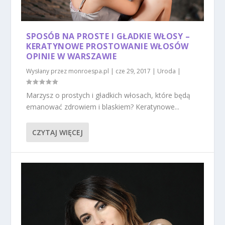
SPOSÓB NA PROSTE I GŁADKIE WŁOSY –
KERATYNOWE PROSTOWANIE WŁOSÓW
OPINIE W WARSZAWIE
Wysłany przez
monroespa.pl
|
cze 29, 2017
|
Uroda
|
Marzysz o prostych i gładkich włosach, które będą
emanować zdrowiem i blaskiem? Keratynowe...
CZYTAJ WIĘCEJ