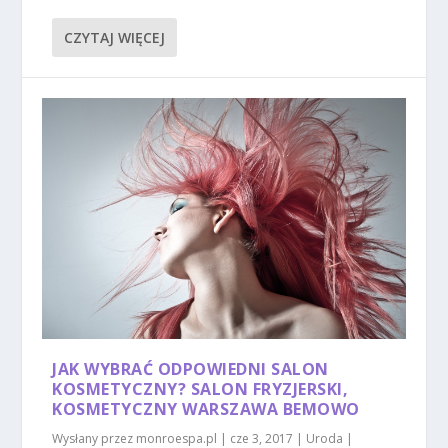
CZYTAJ WIĘCEJ
JAK WYBRAĆ ODPOWIEDNI SALON
KOSMETYCZNY? SALON FRYZJERSKI,
KOSMETYCZNY WARSZAWA BEMOWO
Wysłany przez
monroespa.pl
|
cze 3, 2017
|
Uroda
|