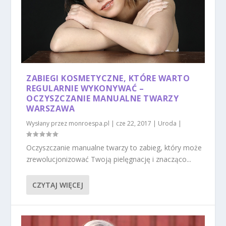
ZABIEGI KOSMETYCZNE, KTÓRE WARTO
REGULARNIE WYKONYWAĆ –
OCZYSZCZANIE MANUALNE TWARZY
WARSZAWA
Wysłany przez
monroespa.pl
|
cze 22, 2017
|
Uroda
|
Oczyszczanie manualne twarzy to zabieg, który może
zrewolucjonizować Twoją pielęgnację i znacząco...
CZYTAJ WIĘCEJ