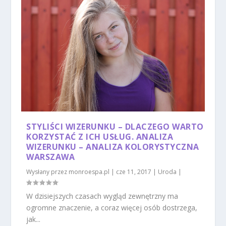
STYLIŚCI WIZERUNKU – DLACZEGO WARTO
KORZYSTAĆ Z ICH USŁUG. ANALIZA
WIZERUNKU – ANALIZA KOLORYSTYCZNA
WARSZAWA
Wysłany przez
monroespa.pl
|
cze 11, 2017
|
Uroda
|
W dzisiejszych czasach wygląd zewnętrzny ma
ogromne znaczenie, a coraz więcej osób dostrzega,
jak...