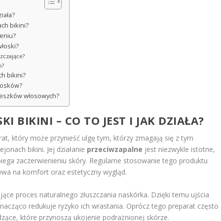
ziała?
ch bikini?
zeniu?
włoski?
szczające?
o?
h bikini?
włosków?
mieszków włosowych?
 BIKINI – CO TO JEST I JAK DZIAŁA?
at, który może przynieść ulgę tym, którzy zmagają się z tym
onach bikini. Jej działanie
przeciwzapalne
jest niezwykle istotne,
iega zaczerwienieniu skóry. Regularne stosowanie tego produktu
ływa na komfort oraz estetyczny wygląd.
jące proces naturalnego złuszczania naskórka. Dzięki temu ujścia
cząco redukuje ryzyko ich wrastania. Oprócz tego preparat często
dzące, które przynoszą ukojenie podrażnionej skórze.