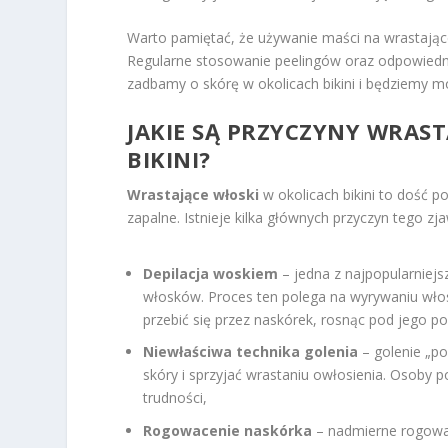
Warto pamiętać, że używanie maści na wrastające
Regularne stosowanie peelingów oraz odpowiednic
zadbamy o skórę w okolicach bikini i będziemy m
JAKIE SĄ PRZYCZYNY WRAS
BIKINI?
Wrastające włoski
w okolicach bikini to dość
zapalne. Istnieje kilka głównych przyczyn tego zja
Depilacja woskiem
– jedna z najpopularniejs
włosków. Proces ten polega na wyrywaniu włos
przebić się przez naskórek, rosnąc pod jego po
Niewłaściwa technika golenia
– golenie „p
skóry i sprzyjać wrastaniu owłosienia. Osoby 
trudności,
Rogowacenie naskórka
– nadmierne rogowace