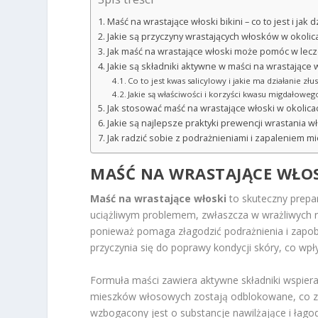
Maść na wrastające włoski bikini – co to jest i jak d
Jakie są przyczyny wrastających włosków w okolica
Jak maść na wrastające włoski może pomóc w lec
Jakie są składniki aktywne w maści na wrastające 
Co to jest kwas salicylowy i jakie ma działanie złu
Jakie są właściwości i korzyści kwasu migdałoweg
Jak stosować maść na wrastające włoski w okolicac
Jakie są najlepsze praktyki prewencji wrastania 
Jak radzić sobie z podrażnieniami i zapaleniem 
MAŚĆ NA WRASTAJĄCE WŁOSKI
Maść na wrastające włoski
to skuteczny prepar
uciążliwym problemem, zwłaszcza w wrażliwych rej
ponieważ pomaga złagodzić podrażnienia i zapob
przyczynia się do poprawy kondycji skóry, co wp
Formuła maści zawiera aktywne składniki wspiera
mieszków włosowych zostają odblokowane, co zna
wzbogacony jest o substancje nawilżające i łago