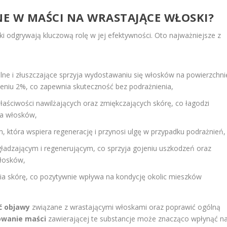
NE W MAŚCI NA WRASTAJĄCE WŁOSKI?
i odgrywają kluczową rolę w jej efektywności. Oto najważniejsze z
alne i złuszczające sprzyja wydostawaniu się włosków na powierzchni
eniu 2%, co zapewnia skuteczność bez podrażnienia,
właściwości nawilżających oraz zmiękczających skórę, co łagodzi
ia włosków,
m, która wspiera regenerację i przynosi ulgę w przypadku podrażnień,
gładzającym i regenerującym, co sprzyja gojeniu uszkodzeń oraz
włosków,
ia skórę, co pozytywnie wpływa na kondycję okolic mieszków
ć objawy
związane z wrastającymi włoskami oraz poprawić ogólną
owanie maści
zawierającej te substancje może znacząco wpłynąć n