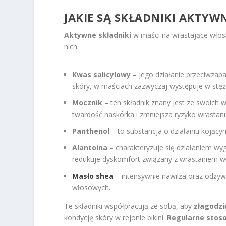
JAKIE SĄ SKŁADNIKI AKTYW
Aktywne składniki
w maści na wrastające włosk
nich:
Kwas salicylowy
– jego działanie przeciwzap
skóry, w maściach zazwyczaj występuje w stęż
Mocznik
– ten składnik znany jest ze swoich 
twardość naskórka i zmniejsza ryzyko wrastan
Panthenol
– to substancja o działaniu kojący
Alantoina
– charakteryzuje się działaniem wy
redukuje dyskomfort związany z wrastaniem 
Masło shea
– intensywnie nawilża oraz odżyw
włosowych.
Te składniki współpracują ze sobą, aby
złagodzi
kondycję skóry w rejonie bikini.
Regularne stos