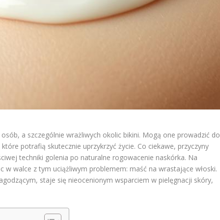
 osób, a szczególnie wrażliwych okolic bikini. Mogą one prowadzić d
tóre potrafią skutecznie uprzykrzyć życie. Co ciekawe, przyczyny
iwej techniki golenia po naturalne rogowacenie naskórka. Na
óc w walce z tym uciążliwym problemem: maść na wrastające włoski.
agodzącym, staje się nieocenionym wsparciem w pielęgnacji skóry,