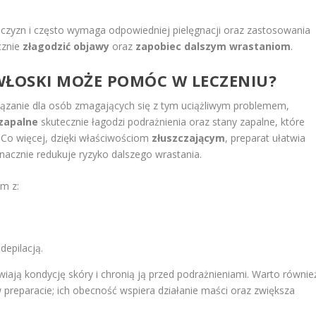
żczyzn i często wymaga odpowiedniej pielęgnacji oraz zastosowania
cznie
złagodzić objawy
oraz
zapobiec dalszym wrastaniom
.
WŁOSKI MOŻE POMÓC W LECZENIU?
ązanie dla osób zmagających się z tym uciążliwym problemem,
wzapalne
skutecznie łagodzi podrażnienia oraz stany zapalne, które
Co więcej, dzięki właściwościom
złuszczającym
, preparat ułatwia
nacznie redukuje ryzyko dalszego wrastania.
m z:
depilacją.
iają kondycję skóry i chronią ją przed podrażnieniami. Warto równie
preparacie; ich obecność wspiera działanie maści oraz zwiększa