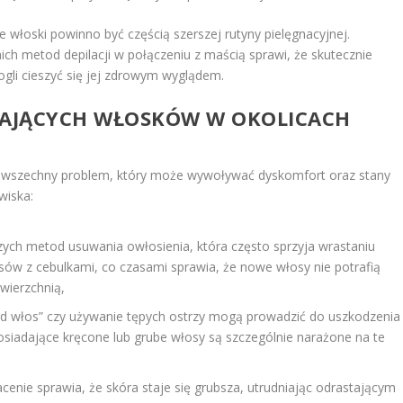
 włoski powinno być częścią szerszej rutyny pielęgnacyjnej.
h metod depilacji w połączeniu z maścią sprawi, że skutecznie
ogli cieszyć się jej zdrowym wyglądem.
TAJĄCYCH WŁOSKÓW W OKOLICACH
 powszechny problem, który może wywoływać dyskomfort oraz stany
wiska:
zych metod usuwania owłosienia, która często sprzyja wrastaniu
ów z cebulkami, co czasami sprawia, że nowe włosy nie potrafią
wierzchnią,
od włos” czy używanie tępych ostrzy mogą prowadzić do uszkodzenia
posiadające kręcone lub grube włosy są szczególnie narażone na te
nie sprawia, że skóra staje się grubsza, utrudniając odrastającym