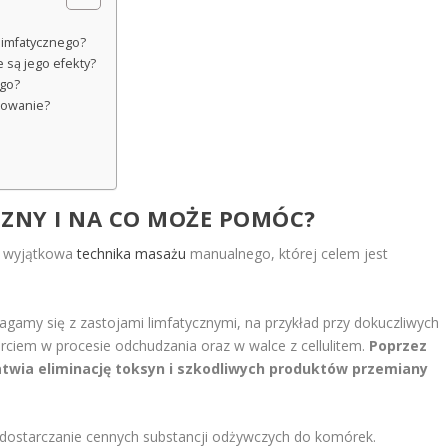
limfatycznego?
e są jego efekty?
ego?
osowanie?
CZNY I NA CO MOŻE POMÓC?
to wyjątkowa
technika masażu
manualnego, której celem jest
agamy się z zastojami limfatycznymi, na przykład przy dokuczliwych
ciem w procesie odchudzania oraz w walce z cellulitem.
Poprzez
atwia eliminację toksyn i szkodliwych produktów przemiany
e dostarczanie cennych substancji odżywczych do komórek.