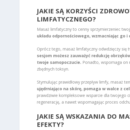
JAKIE SĄ KORZYŚCI ZDROW
LIMFATYCZNEGO?
Masaż limfatyczny to cenny sprzymierzeniec twoj
układu odpornościowego, wzmacniając go i c
Oprócz tego, masaż limfatyczny odwdzięczy się tw
sesjom możesz zauważyć redukcję obrzęków i
twoje samopoczucie.
Ponadto, wspomaga on na
zbędnych toksyn.
Stymulując prawidłowy przepływ limfy, masaż te
ujędrniająco na skórę, pomaga w walce z cel
prawdziwie kompleksowe wsparcie dla twojego cia
regenerację, a nawet wspomagając proces odchu
JAKIE SĄ WSKAZANIA DO MA
EFEKTY?