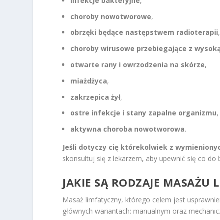
infekcje bakteryjne
,
choroby nowotworowe
,
obrzęki będące następstwem radioterapii
choroby wirusowe przebiegające z wysok
otwarte rany i owrzodzenia na skórze
,
miażdżyca
,
zakrzepica żył
,
ostre infekcje i stany zapalne organizmu
,
aktywna choroba nowotworowa
.
Jeśli dotyczy cię którekolwiek z wymienionyc
skonsultuj się z lekarzem, aby upewnić się co d
JAKIE SĄ
RODZAJE MASAŻU
L
Masaż limfatyczny, którego celem jest usprawnie
głównych wariantach: manualnym oraz mechanic