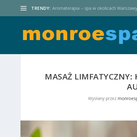
TRENDY:
Aromaterapia – spa w okolicach Warszaw
MASAŻ LIMFATYCZNY: K
A
Wysłany przez
monroesp