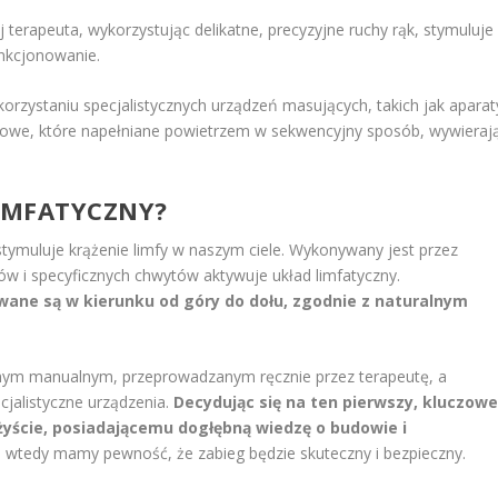
 terapeuta, wykorzystując delikatne, precyzyjne ruchy rąk, stymuluje
unkcjonowanie.
orzystaniu specjalistycznych urządzeń masujących, takich jak aparat
skowe, które napełniane powietrzem w sekwencyjny sposób, wywieraj
LIMFATYCZNY?
stymuluje krążenie limfy w naszym ciele. Wykonywany jest przez
ów i specyficznych chwytów aktywuje układ limfatyczny.
wane są w kierunku od góry do dołu, zgodnie z naturalnym
ym manualnym, przeprowadzanym ręcznie przez terapeutę, a
jalistyczne urządzenia.
Decydując się na ten pierwszy, kluczow
yście, posiadającemu dogłębną wiedzę o budowie i
 wtedy mamy pewność, że zabieg będzie skuteczny i bezpieczny.