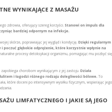
OTNE WYNIKAJĄCE Z MASAŻU
ego zdrowia, oferujący szereg korzyści.
Stanowi on impuls dla
zyniąc bardziej odpornym na infekcje.
ojej skórze, poprawiając jej wygląd i kondycję.
Dzięki regularnym
 poczuć głębokie odprężenie, które korzystnie wpłynie na
turalne procesy detoksykacji organizmu, pomagając mu pozbyć si
n zapobiega chorobom wynikającym z jej zastoju.
Działa
lulitem i łagodzi różnego rodzaju dolegliwości bólowe.
To
ła, które doceni po intensywnym wysiłku fizycznym, wspierając jeg
dzania.
SAŻU LIMFATYCZNEGO I JAKIE SĄ JEGO