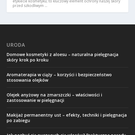
etykiecie kosmetyku; to kluczowy element ochrony naszej skóry
przed szkodliwym …
URODA
Domowe kosmetyki z aloesu – naturalna pielęgnacja
skóry krok po kroku
Aromaterapia w ciąży – korzyści i bezpieczeństwo
stosowania olejków
Olejek anyżowy na zmarszczki – właściwości i
zastosowanie w pielęgnacji
Makijaż permanentny ust – efekty, techniki i pielęgnacja
po zabiegu