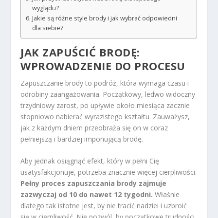
wyglądu?
Jakie są różne style brody i jak wybrać odpowiedni
dla siebie?
JAK ZAPUŚCIĆ BRODĘ:
WPROWADZENIE DO PROCESU
Zapuszczanie brody to podróż, która wymaga czasu i
odrobiny zaangażowania. Początkowy, ledwo widoczny
trzydniowy zarost, po upływie około miesiąca zacznie
stopniowo nabierać wyrazistego kształtu. Zauważysz,
jak z każdym dniem przeobraża się on w coraz
pełniejszą i bardziej imponującą brodę.
Aby jednak osiągnąć efekt, który w pełni Cię
usatysfakcjonuje, potrzeba znacznie więcej cierpliwości.
Pełny proces zapuszczania brody zajmuje
zazwyczaj od 10 do nawet 12 tygodni.
Właśnie
dlatego tak istotne jest, by nie tracić nadziei i uzbroić
się w cierpliwość. Nie pozwól, by początkowe trudności