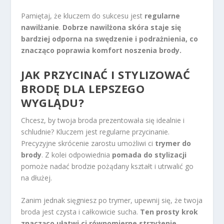
Pamiętaj, że kluczem do sukcesu jest
regularne
nawilżanie
.
Dobrze nawilżona skóra staje się
bardziej odporna na swędzenie i podrażnienia, co
znacząco poprawia komfort noszenia brody.
JAK PRZYCINAĆ I STYLIZOWAĆ
BRODĘ DLA LEPSZEGO
WYGLĄDU?
Chcesz, by twoja broda prezentowała się idealnie i
schludnie? Kluczem jest regularne przycinanie.
Precyzyjne skrócenie zarostu umożliwi ci
trymer do
brody
. Z kolei odpowiednia
pomada do stylizacji
pomoże nadać brodzie pożądany kształt i utrwalić go
na dłużej.
Zanim jednak sięgniesz po trymer, upewnij się, że twoja
broda jest czysta i całkowicie sucha.
Ten prosty krok
znacząco ułatwi ci równomierne strzyżenie,