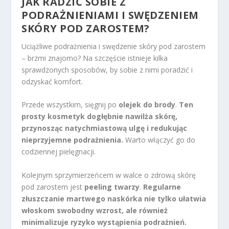
JAK RADZIĆ SOBIE Z
PODRAŻNIENIAMI I SWĘDZENIEM
SKÓRY POD ZAROSTEM?
Uciążliwe podrażnienia i swędzenie skóry pod zarostem
– brzmi znajomo? Na szczęście istnieje kilka
sprawdzonych sposobów, by sobie z nimi poradzić i
odzyskać komfort.
Przede wszystkim, sięgnij po
olejek do brody
.
Ten
prosty kosmetyk dogłębnie nawilża skórę,
przynosząc natychmiastową ulgę i redukując
nieprzyjemne podrażnienia.
Warto włączyć go do
codziennej pielęgnacji.
Kolejnym sprzymierzeńcem w walce o zdrową skórę
pod zarostem jest
peeling twarzy
.
Regularne
złuszczanie martwego naskórka nie tylko ułatwia
włoskom swobodny wzrost, ale również
minimalizuje ryzyko wystąpienia podrażnień.