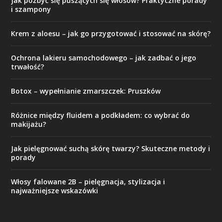
Jak pozbyć się puszących się włosów? Praktyczne porady
i szampony
Krem z aloesu – jak go przygotować i stosować na skórę?
Ochrona lakieru samochodowego – jak zadbać o jego
trwałość?
Botox – wypełnianie zmarszczek: Pruszków
Różnice między fluidem a podkładem: co wybrać do
makijażu?
Jak pielęgnować suchą skórę twarzy? Skuteczne metody i
porady
Włosy falowane 2B – pielęgnacja, stylizacja i
najważniejsze wskazówki