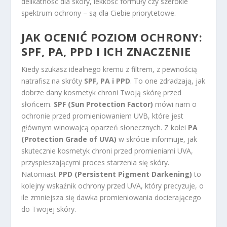
delikatność dla skóry, lekkość formuły czy szerokie
spektrum ochrony – są dla Ciebie priorytetowe.
JAK OCENIĆ POZIOM OCHRONY:
SPF, PA, PPD I ICH ZNACZENIE
Kiedy szukasz idealnego kremu z filtrem, z pewnością
natrafisz na skróty
SPF, PA i PPD
. To one zdradzają, jak
dobrze dany kosmetyk chroni Twoją skórę przed
słońcem.
SPF (Sun Protection Factor)
mówi nam o
ochronie przed promieniowaniem UVB, które jest
głównym winowajcą oparzeń słonecznych. Z kolei
PA
(Protection Grade of UVA)
w skrócie informuje, jak
skutecznie kosmetyk chroni przed promieniami UVA,
przyspieszającymi proces starzenia się skóry.
Natomiast
PPD (Persistent Pigment Darkening)
to
kolejny wskaźnik ochrony przed UVA, który precyzuje, o
ile zmniejsza się dawka promieniowania docierającego
do Twojej skóry.