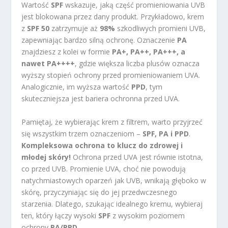
Wartość
SPF
wskazuje, jaką część promieniowania UVB
jest blokowana przez dany produkt. Przykładowo, krem
z
SPF 50
zatrzymuje aż
98%
szkodliwych promieni UVB,
zapewniając bardzo silną ochronę. Oznaczenie
PA
znajdziesz z kolei w formie
PA+, PA++, PA+++, a
nawet PA++++
, gdzie większa liczba plusów oznacza
wyższy stopień ochrony przed promieniowaniem UVA.
Analogicznie, im wyższa wartość
PPD
, tym
skuteczniejsza jest bariera ochronna przed UVA.
Pamiętaj, że wybierając krem z filtrem, warto przyjrzeć
się wszystkim trzem oznaczeniom –
SPF, PA i PPD
.
Kompleksowa ochrona to klucz do zdrowej i
młodej skóry!
Ochrona przed UVA jest równie istotna,
co przed UVB. Promienie UVA, choć nie powodują
natychmiastowych oparzeń jak UVB, wnikają głęboko w
skórę, przyczyniając się do jej przedwczesnego
starzenia. Dlatego, szukając idealnego kremu, wybieraj
ten, który łączy wysoki
SPF
z wysokim poziomem
ochrony
PA/PPD
.