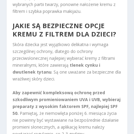
wybranych partii twarzy, ponowne nałożenie kremu z
filtrem i szybka poprawka makijażu.
JAKIE SĄ BEZPIECZNE OPCJE
KREMU Z FILTREM DLA DZIECI?
Skóra dziecka jest wyjątkowo delikatna i wymaga
szczególnej ochrony, dlatego do ochrony
przeciwsłonecznej najlepiej wybierać kremy z filtrami
mineralnymi, które zawierają
tlenek cynku i
dwutlenek tytanu
. Są one uważane za bezpieczne dla
wrażliwej skóry dzieci.
Aby zapewnić kompleksową ochronę przed
szkodliwym promieniowaniem UVA i UVB, wybieraj
preparaty z wysokim faktorem SPF, najlepiej SPF
50.
Pamiętaj, że niemowlęta poniżej 6. miesiąca życia
nie powinny być wystawiane na bezpośrednie działanie
promieni słonecznych, a aplikację kremu należy
powtarzać regularnie, co 2-3 godziny.