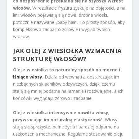
co bezpośrednio przekłada się na szybszy wzrost
włosów.
W rezultacie fryzura zyskuje na objętości, a na
linii włosów pojawiają się nowe, drobne włoski,
potocznie nazywane „baby hair”. To prosty sposób, aby
kompleksowo zadbać o zdrowie i wygląd twoich
włosów.
JAK OLEJ Z WIESIOŁKA WZMACNIA
STRUKTURĘ WŁOSÓW?
Olej z wiesiołka to naturalny sposób na mocne i
lśniące włosy
.
Działa od wewnątrz, dostarczając im
niezbędnych składników odżywczych, dzięki czemu
stają się mniej podatne na łamanie i rozdwajanie, a ich
końcówki wyglądają zdrowo i zadbanie.
Olej z wiesiołka intensywnie nawilża włosy,
przywracając im naturalną elastyczność.
Włosy
stają się sprężyste, pełne życia i bardziej odporne na
uszkodzenia mechaniczne. Regularne stosowanie oleju