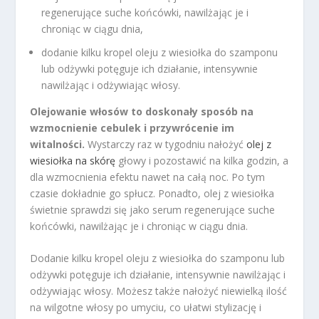
regenerujące suche końcówki, nawilżając je i
chroniąc w ciągu dnia,
dodanie kilku kropel oleju z wiesiołka do szamponu
lub odżywki potęguje ich działanie, intensywnie
nawilżając i odżywiając włosy.
Olejowanie włosów to doskonały sposób na
wzmocnienie cebulek i przywrócenie im
witalności.
Wystarczy raz w tygodniu nałożyć
olej z
wiesiołka na skórę
głowy i pozostawić na kilka godzin, a
dla wzmocnienia efektu nawet na całą noc. Po tym
czasie dokładnie go spłucz. Ponadto, olej z wiesiołka
świetnie sprawdzi się jako serum regenerujące suche
końcówki, nawilżając je i chroniąc w ciągu dnia.
Dodanie kilku kropel oleju z wiesiołka do szamponu lub
odżywki potęguje ich działanie, intensywnie nawilżając i
odżywiając włosy. Możesz także nałożyć niewielką ilość
na wilgotne włosy po umyciu, co ułatwi stylizację i