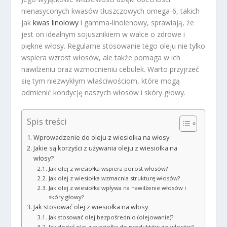
nienasyconych kwasów tłuszczowych omega-6, takich
jak
kwas linolowy
i gamma-linolenowy, sprawiają, że
jest on idealnym sojusznikiem w walce o zdrowe i
piękne włosy. Regularne stosowanie tego oleju nie tylko
wspiera wzrost włosów, ale także pomaga w ich
nawilżeniu oraz wzmocnieniu cebulek. Warto przyjrzeć
się tym niezwykłym właściwościom, które mogą
odmienić kondycję naszych włosów i skóry głowy.
Spis treści
Wprowadzenie do oleju z wiesiołka na włosy
Jakie są korzyści z używania oleju z wiesiołka na
włosy?
Jak olej z wiesiołka wspiera porost włosów?
Jak olej z wiesiołka wzmacnia strukturę włosów?
Jak olej z wiesiołka wpływa na nawilżenie włosów i
skóry głowy?
Jak stosować olej z wiesiołka na włosy
Jak stosować olej bezpośrednio (olejowanie)?
Jak dodać olej z wiesiołka do produktów do włosów?