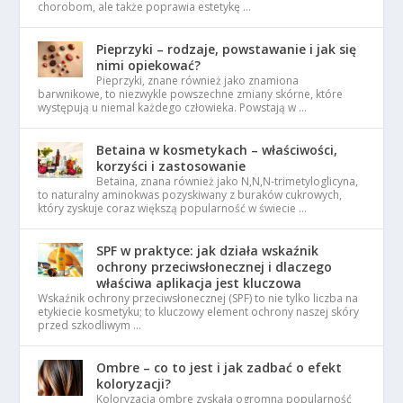
chorobom, ale także poprawia estetykę …
Pieprzyki – rodzaje, powstawanie i jak się
nimi opiekować?
Pieprzyki, znane również jako znamiona
barwnikowe, to niezwykle powszechne zmiany skórne, które
występują u niemal każdego człowieka. Powstają w …
Betaina w kosmetykach – właściwości,
korzyści i zastosowanie
Betaina, znana również jako N,N,N-trimetyloglicyna,
to naturalny aminokwas pozyskiwany z buraków cukrowych,
który zyskuje coraz większą popularność w świecie …
SPF w praktyce: jak działa wskaźnik
ochrony przeciwsłonecznej i dlaczego
właściwa aplikacja jest kluczowa
Wskaźnik ochrony przeciwsłonecznej (SPF) to nie tylko liczba na
etykiecie kosmetyku; to kluczowy element ochrony naszej skóry
przed szkodliwym …
Ombre – co to jest i jak zadbać o efekt
koloryzacji?
Koloryzacja ombre zyskała ogromną popularność