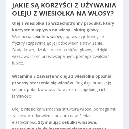
JAKIE SĄ KORZYŚCI Z UŻYWANIA
OLEJU Z WIESIOŁKA NA WŁOSY?
Olej z wiesiołka to wszechstronny produkt, który
korzystnie wpływa na włosy i skórę głowy.
Wzmacnia
cebulki włosów
, poprawiając kondycję
fryzury i zapewniając jej odpowiednie nawilżenie.
Dodatkowo, działa kojąco na skórę głowy, a dzięki
właściwościom przeciwzapalnym, pomaga zwalczać
łupież.
Witamina E zawarta w oleju z wiesiołka opóźnia
procesy starzenia się włosów.
Reguluje produkcję
sebum, pobudza włosy do wzrostu i zapobiega ich
łamliwości.
Olej z wiesiołka wzmacnia strukturę włosa, pomaga mu
zachować odpowiedni poziom nawilżenia i
elastyczność.
Stymulując cebulki włosowe,
przyczynia się do intensywniejszego wzrostu