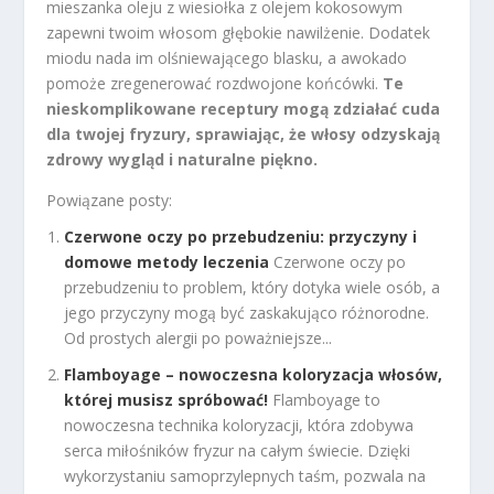
mieszanka oleju z wiesiołka z olejem kokosowym
zapewni twoim włosom głębokie nawilżenie. Dodatek
miodu nada im olśniewającego blasku, a awokado
pomoże zregenerować rozdwojone końcówki.
Te
nieskomplikowane receptury mogą zdziałać cuda
dla twojej fryzury, sprawiając, że włosy odzyskają
zdrowy wygląd i naturalne piękno.
Powiązane posty:
Czerwone oczy po przebudzeniu: przyczyny i
domowe metody leczenia
Czerwone oczy po
przebudzeniu to problem, który dotyka wiele osób, a
jego przyczyny mogą być zaskakująco różnorodne.
Od prostych alergii po poważniejsze...
Flamboyage – nowoczesna koloryzacja włosów,
której musisz spróbować!
Flamboyage to
nowoczesna technika koloryzacji, która zdobywa
serca miłośników fryzur na całym świecie. Dzięki
wykorzystaniu samoprzylepnych taśm, pozwala na