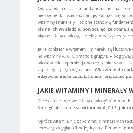
Odpowiednia dieta ma fundamentalne znaczenie d
niezbędne do życia substancje. Zamiast sięgać p
witaminy i minerały – to one stanowią fundame
się na ich wyglądzie, powodując, że staną si
piękne i lśniące włosy, a efekty zobaczysz szybciej
Jakie konkretnie witaminy i minerały są kluczow
na witaminy A, C, E oraz te z grupy B – odgrywaj
włosów. Nie zapominaj również o minerałach takic
zapobiegają jego wypadaniu.
Włączenie do cod
odżywcze może zdziałać cuda i znacząco popra
JAKIE WITAMINY I MINERAŁY 
Chcesz mieć zdrowe i lśniące włosy? Kluczem do 
Szczególnie istotne są
witaminy A, C i E, jak r
Oprócz witamin, nie zapominaj o minerałach taki
zdrowego wyglądu Twojej fryzury. Ponadto,
nie