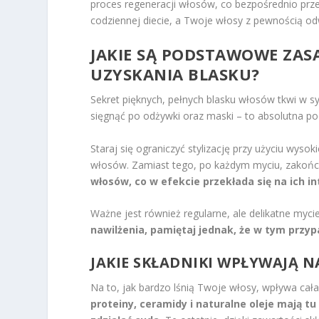
proces regeneracji włosów, co bezpośrednio przek
codziennej diecie, a Twoje włosy z pewnością od
JAKIE SĄ PODSTAWOWE ZAS
UZYSKANIA BLASKU?
Sekret pięknych, pełnych blasku włosów tkwi w s
sięgnąć po odżywki oraz maski – to absolutna po
Staraj się ograniczyć stylizację przy użyciu wy
włosów. Zamiast tego, po każdym myciu, zakoń
włosów, co w efekcie przekłada się na ich i
Ważne jest również regularne, ale delikatne myc
nawilżenia, pamiętaj jednak, że w tym przyp
JAKIE SKŁADNIKI WPŁYWAJĄ N
Na to, jak bardzo lśnią Twoje włosy, wpływa ca
proteiny, ceramidy i naturalne oleje mają tu