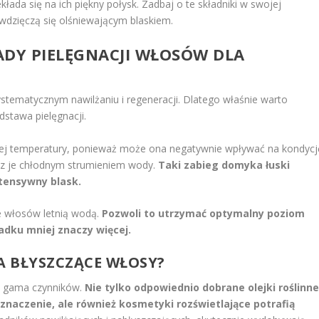
łada się na ich piękny połysk. Zadbaj o te składniki w swojej
wdzięczą się olśniewającym blaskiem.
ADY PIELĘGNACJI WŁOSÓW DLA
ystematycznym nawilżaniu i regeneracji. Dlatego właśnie warto
dstawa pielęgnacji.
sokiej temperatury, ponieważ może ona negatywnie wpływać na kondycj
cz je chłodnym strumieniem wody.
Taki zabieg domyka łuski
ntensywny blask.
ie włosów letnią wodą.
Pozwoli to utrzymać optymalny poziom
adku mniej znaczy więcej.
A BŁYSZCZĄCE WŁOSY?
ła gama czynników.
Nie tylko odpowiednio dobrane olejki roślinne
 znaczenie, ale również kosmetyki rozświetlające potrafią