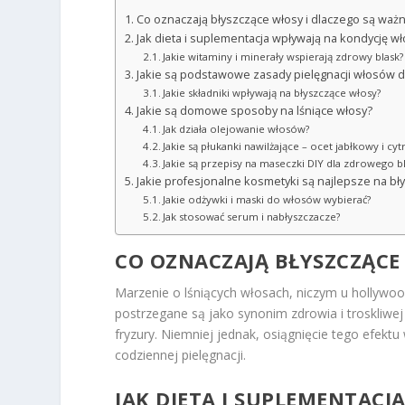
Co oznaczają błyszczące włosy i dlaczego są waż
Jak dieta i suplementacja wpływają na kondycję w
Jakie witaminy i minerały wspierają zdrowy blask?
Jakie są podstawowe zasady pielęgnacji włosów d
Jakie składniki wpływają na błyszczące włosy?
Jakie są domowe sposoby na lśniące włosy?
Jak działa olejowanie włosów?
Jakie są płukanki nawilżające – ocet jabłkowy i cyt
Jakie są przepisy na maseczki DIY dla zdrowego b
Jakie profesjonalne kosmetyki są najlepsze na bł
Jakie odżywki i maski do włosów wybierać?
Jak stosować serum i nabłyszczacze?
CO OZNACZAJĄ BŁYSZCZĄCE
Marzenie o lśniących włosach, niczym u hollywood
postrzegane są jako synonim zdrowia i troskliwej
fryzury. Niemniej jednak, osiągnięcie tego efe
codziennej pielęgnacji.
JAK DIETA I SUPLEMENTAC