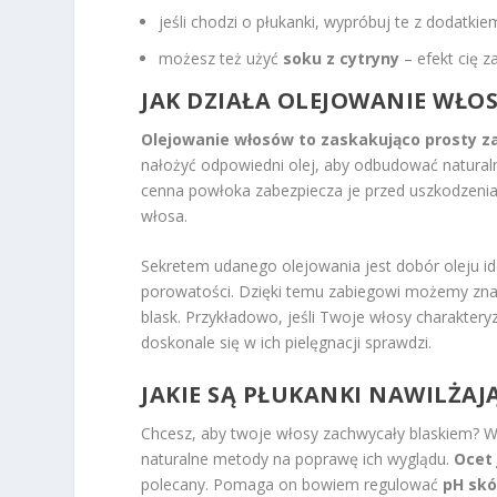
jeśli chodzi o płukanki, wypróbuj te z dodatki
możesz też użyć
soku z cytryny
– efekt cię z
JAK DZIAŁA OLEJOWANIE WŁO
Olejowanie włosów to zaskakująco prosty zab
nałożyć odpowiedni olej, aby odbudować naturaln
cenna powłoka zabezpiecza je przed uszkodzeni
włosa.
Sekretem udanego olejowania jest dobór oleju i
porowatości. Dzięki temu zabiegowi możemy zna
blask. Przykładowo, jeśli Twoje włosy charaktery
doskonale się w ich pielęgnacji sprawdzi.
JAKIE SĄ PŁUKANKI NAWILŻAJ
Chcesz, aby twoje włosy zachwycały blaskiem? W
naturalne metody na poprawę ich wyglądu.
Ocet
polecany. Pomaga on bowiem regulować
pH skó