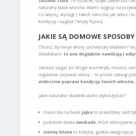
zdziałać cuda.
Te ostatnie, dzięki zawartości s
naturalny blask włosów. Warto sięgnąć na przyk
Co więcej, wyciągi z takich owoców jak arbuz i l
kondycję i wygląd Twojej fryzury.
JAKIE SĄ DOMOWE SPOSOBY
Chcesz, by twoje włosy zachwycały blaskiem? si
składnikach.
to one dogłębnie nawilżają i odży
zamiast sięgać po drogie kosmetyki, możesz sam
regularnie olejować włosy – te proste zabiegi pot
widocznie poprawi kondycję twoich włosów, 
jakie naturalne składniki warto wykorzystać?
maseczka na bazie
jajka
to prawdziwy zastrzy
podobnie działa
awokado
, które intensywnie 
siemię lniane
to kolejna, godna uwagi opcja,