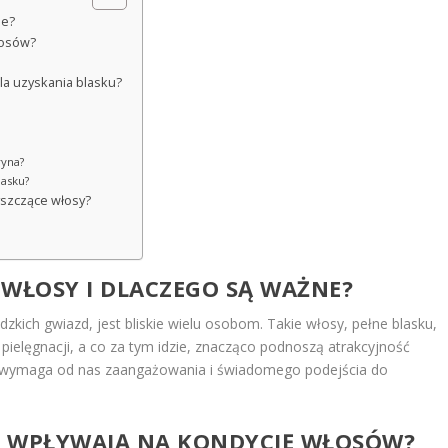
ne?
łosów?
la uzyskania blasku?
ryna?
lasku?
yszczące włosy?
 WŁOSY I DLACZEGO SĄ WAŻNE?
zkich gwiazd, jest bliskie wielu osobom. Takie włosy, pełne blasku,
 pielęgnacji, a co za tym idzie, znacząco podnoszą atrakcyjność
ktu wymaga od nas zaangażowania i świadomego podejścia do
JA WPŁYWAJĄ NA KONDYCJĘ WŁOSÓW?