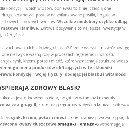
la kondycji Twoich włosów, ponieważ to z niej czerpią one
o drogie kosmetyki, postaw na zbilansowane posiłki, bogate w
nt zdrowych i mocnych włosów.
Wszelkie niedobory szybko odbiją
ę matowe i łamliwe.
Zdrowe odżywianie to najlepsza inwestycja w
, niż myślisz!
e dla zachowania ich zdrowego blasku? Przede wszystkim zwróć uwag
ą one niezwykle ważną rolę w procesach regeneracji i wzrostu
h jak cynk, krzem, potas i miedź, które wzmacniają strukturę włosa 
ziennego menu produktów obfitujących w te składniki
wić kondycję Twojej fryzury, dodając jej blasku i witalności.
WSPIERAJĄ ZDROWY BLASK?
sukcesu jest odpowiednia dieta, bogata w witaminy i minerały.
ównież te z grupy B
, które mają ogromny wpływ na kondycję włosów
ch jak
cynk, krzem, potas i miedź
– one również przyczyniają się d
nasycone kwasy tłuszczowe
omega-3 i omega-6
wspomagają