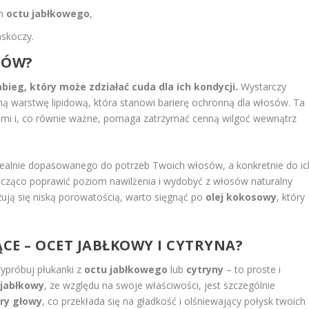
em
octu jabłkowego
,
askoczy.
SÓW?
ieg, który może zdziałać cuda dla ich kondycji.
Wystarczy
ą warstwę lipidową, która stanowi barierę ochronną dla włosów. Ta
ami i, co równie ważne, pomaga zatrzymać cenną wilgoć wewnątrz
dealnie dopasowanego do potrzeb Twoich włosów, a konkretnie do ic
cząco poprawić poziom nawilżenia i wydobyć z włosów naturalny
zują się niską porowatością, warto sięgnąć po
olej kokosowy
, który
ĄCE – OCET JABŁKOWY I CYTRYNA?
ypróbuj płukanki z
octu jabłkowego
lub
cytryny
– to proste i
 jabłkowy
, ze względu na swoje właściwości, jest szczególnie
ry głowy
, co przekłada się na gładkość i olśniewający połysk twoich