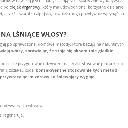
kładników nawilżających i nabłyszczających, skutecznie wydobywają
ład po
olejek arganowy
, który ma udowodnione, korzystne działanie.
iczi, a także szarotka alpejska, również mogą pozytywnie wpłynąć na
 NA LŚNIĄCE WŁOSY?
ęgnij po sprawdzone, domowe metody, które bazują na naturalnych
wiają włosy, sprawiając, że stają się aksamitnie gładkie.
odzielnie przygotować odżywcze maseczki, stosować płukanki lub
rafią zdziałać cuda!
konsekwentne stosowanie tych metod
przywracając im zdrowy i olśniewający wygląd.
k odżywczy dla włosów,
je regeneruje,