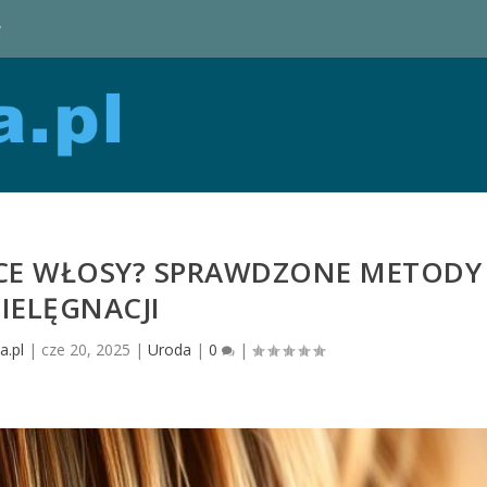
y
ĄCE WŁOSY? SPRAWDZONE METODY
PIELĘGNACJI
.pl
|
cze 20, 2025
|
Uroda
|
0
|