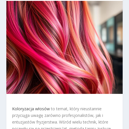
Koloryzacja włosów
to temat, który nieustannie
przyciąga uwagę zarówno profesjonalistów, jak i
entuzjastów fryzjerstwa. Wśród wielu technik, które
pojawiły się na przestrzeni lat, metoda tapiru zyskuje