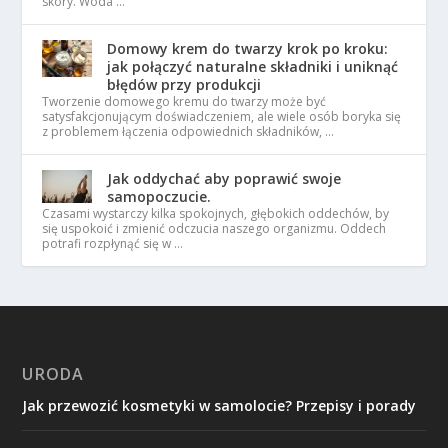
skóry. Woda …
Domowy krem do twarzy krok po kroku:
jak połączyć naturalne składniki i uniknąć
błędów przy produkcji
Tworzenie domowego kremu do twarzy może być
satysfakcjonującym doświadczeniem, ale wiele osób boryka się
z problemem łączenia odpowiednich składników, …
Jak oddychać aby poprawić swoje
samopoczucie.
Czasami wystarczy kilka spokojnych, głębokich oddechów, by
się uspokoić i zmienić odczucia naszego organizmu. Oddech
potrafi rozpłynąć się w …
URODA
Jak przewozić kosmetyki w samolocie? Przepisy i porady