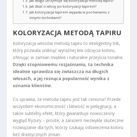
Jak długo utrzymuje się koloryzacja metodą tapiru?
Jak dbać o włosy po koloryzacji tapirem?
Jak koloryzacja tapirem wypada w porównaniu z
innymi technikami?
KOLORYZACJA METODĄ TAPIRU
Koloryzacja włosów metodą tapiru to inteligentny trik,
który pozwala uniknąć wyraźnej linii odcięcia koloru,
oferując w zamian miękkie i naturalne przejścia tonalne.
Dzięki stopniowemu rozjaśnianiu, ta technika
idealnie sprawdza się zwłaszcza na długich
włosach, a jej rosnąca popularność wynika z
uznania klientów.
Co sprawia, że metoda tapiru jest tak ceniona? Przede
wszystkim ekonomiczność i łatwość w pielęgnacji, a
także subtelny efekt, który gwarantuje nowoczesny
wygląd fryzury – proste, a zarazem niezwykle skuteczne
rozwiązanie dla tych, którzy szukają odświeżenia koloru
bez drastycznych zmian.