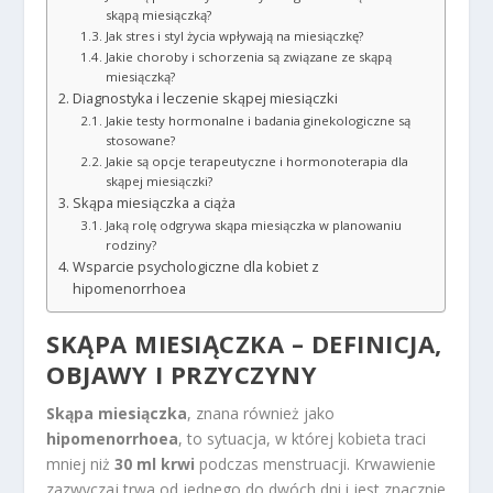
skąpą miesiączką?
Jak stres i styl życia wpływają na miesiączkę?
Jakie choroby i schorzenia są związane ze skąpą
miesiączką?
Diagnostyka i leczenie skąpej miesiączki
Jakie testy hormonalne i badania ginekologiczne są
stosowane?
Jakie są opcje terapeutyczne i hormonoterapia dla
skąpej miesiączki?
Skąpa miesiączka a ciąża
Jaką rolę odgrywa skąpa miesiączka w planowaniu
rodziny?
Wsparcie psychologiczne dla kobiet z
hipomenorrhoea
SKĄPA MIESIĄCZKA – DEFINICJA,
OBJAWY I PRZYCZYNY
Skąpa miesiączka
, znana również jako
hipomenorrhoea
, to sytuacja, w której kobieta traci
mniej niż
30 ml krwi
podczas menstruacji. Krwawienie
zazwyczaj trwa od jednego do dwóch dni i jest znacznie