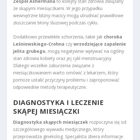
Zespół Ashermana
to kolejny stan zdrowia związany
ze skąpymi miesiączkami. W jego przypadku
wewnętrzne blizny macicy mogą utrudniać prawidłowe
złuszczanie błony śluzowej podczas cyklu.
Dodatkowo przewlekłe schorzenia, takie jak
choroba
Leśniowskiego-Crohna
czy
wrzodziejące zapalenie
jelita grubego
, mogą negatywnie wpływać na ogólny
stan zdrowia kobiety oraz jej cykl menstruacyjny.
Dlatego wszelkie zaburzenia związane z
miesiączkowaniem warto omówić z lekarzem, który
pomoże ustalić przyczyny problemu i zaproponować
odpowiednie metody terapeutyczne.
DIAGNOSTYKA I LECZENIE
SKĄPEJ MIESIĄCZKI
Diagnostyka skąpych miesiączek
rozpoczyna się od
szczegółowego wywiadu medycznego, który
przeprowadza ginekolog. Specjalista zbiera informacje