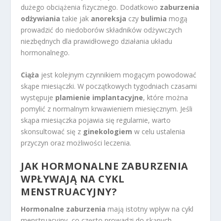
dużego obciążenia fizycznego. Dodatkowo
zaburzenia
odżywiania
takie jak
anoreksja
czy
bulimia
mogą
prowadzić do niedoborów składników odżywczych
niezbędnych dla prawidłowego działania układu
hormonalnego.
Ciąża
jest kolejnym czynnikiem mogącym powodować
skąpe miesiączki. W początkowych tygodniach czasami
występuje
plamienie implantacyjne
, które można
pomylić z normalnym krwawieniem miesięcznym. Jeśli
skąpa miesiączka pojawia się regularnie, warto
skonsultować się z
ginekologiem
w celu ustalenia
przyczyn oraz możliwości leczenia.
JAK HORMONALNE ZABURZENIA
WPŁYWAJĄ NA CYKL
MENSTRUACYJNY?
Hormonalne zaburzenia
mają istotny wpływ na cykl
menstruacyjny, co często prowadzi do skąpych