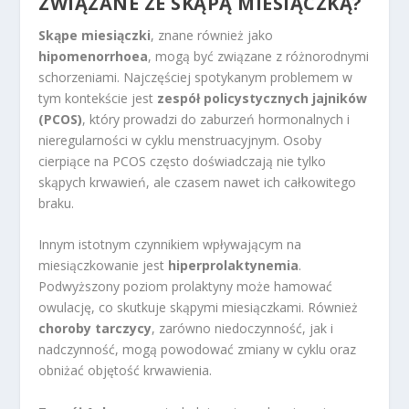
ZWIĄZANE ZE SKĄPĄ MIESIĄCZKĄ?
Skąpe miesiączki
, znane również jako
hipomenorrhoea
, mogą być związane z różnorodnymi
schorzeniami. Najczęściej spotykanym problemem w
tym kontekście jest
zespół policystycznych jajników
(PCOS)
, który prowadzi do zaburzeń hormonalnych i
nieregularności w cyklu menstruacyjnym. Osoby
cierpiące na PCOS często doświadczają nie tylko
skąpych krwawień, ale czasem nawet ich całkowitego
braku.
Innym istotnym czynnikiem wpływającym na
miesiączkowanie jest
hiperprolaktynemia
.
Podwyższony poziom prolaktyny może hamować
owulację, co skutkuje skąpymi miesiączkami. Również
choroby tarczycy
, zarówno niedoczynność, jak i
nadczynność, mogą powodować zmiany w cyklu oraz
obniżać objętość krwawienia.