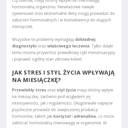
czy bulimia, mają istotny wpływ na równowagę
hormonalną organizmu. Niewłaściwe nawyki
żywieniowe oraz ekstremalne diety mogą prowadzić do
zaburzeń hormonalnych i w konsekwencji do skąpych
miesiączek.
Wszystkie te problemy wymagają
dokładnej
diagnostyki
oraz
właściwego leczenia
. Tylko dzięki
temu można przywrócić prawidłowy cykl menstruacyjny
i poprawić ogólny stan zdrowia kobiet.
JAK STRES I STYL ŻYCIA WPŁYWAJĄ
NA MIESIĄCZKĘ?
Przewlekły stres
oraz
styl życia
mają istotny wpływ
na miesiączkę, zarówno pod względem jej
intensywności, jak i regularności. Długotrwałe napięcie
psychiczne prowadzi do zwiększonej produkcji
hormonów, takich jak
kortyzol
i
adrenalina
, co może
zakłócać hormonalną równowagę w organizmie. W