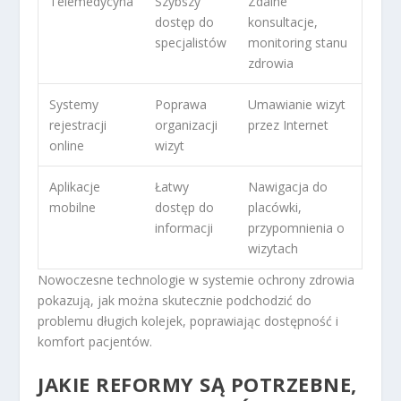
Telemedycyna
Szybszy
Zdalne
dostęp do
konsultacje,
specjalistów
monitoring stanu
zdrowia
Systemy
Poprawa
Umawianie wizyt
rejestracji
organizacji
przez Internet
online
wizyt
Aplikacje
Łatwy
Nawigacja do
mobilne
dostęp do
placówki,
informacji
przypomnienia o
wizytach
Nowoczesne technologie w systemie ochrony zdrowia
pokazują, jak można skutecznie podchodzić do
problemu długich kolejek, poprawiając dostępność i
komfort pacjentów.
JAKIE REFORMY SĄ POTRZEBNE,