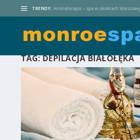
TRENDY:
Aromaterapia – spa w okolicach Warszaw
TAG:
DEPILACJA BIAŁOŁĘKA