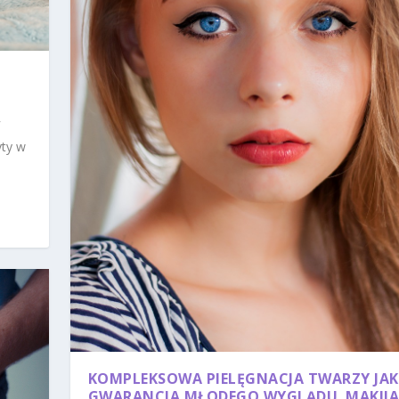
yty w
KOMPLEKSOWA PIELĘGNACJA TWARZY JA
GWARANCJA MŁODEGO WYGLĄDU. MAKIJA