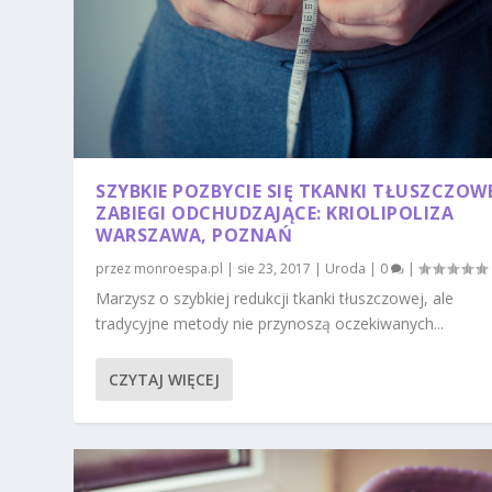
SZYBKIE POZBYCIE SIĘ TKANKI TŁUSZCZOWE
ZABIEGI ODCHUDZAJĄCE: KRIOLIPOLIZA
WARSZAWA, POZNAŃ
przez
monroespa.pl
|
sie 23, 2017
|
Uroda
|
0
|
Marzysz o szybkiej redukcji tkanki tłuszczowej, ale
tradycyjne metody nie przynoszą oczekiwanych...
CZYTAJ WIĘCEJ