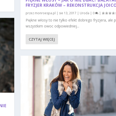
PIĘKNE WŁOSY – JAK O NIE DBAĆ? BALAYA
FRYZJER KRAKÓW – REKONSTRUKCJA JOICO
przez
monroespa.pl
|
sie 13, 2017
|
Uroda
|
0
|
Piękne włosy to nie tylko efekt dobrego fryzjera, ale 
wszystkim owoc odpowiedniej...
CZYTAJ WIĘCEJ
NIE