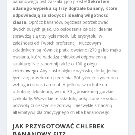
bananowego jest zaskakująco proste!
Sekretem
udanego wypieku są trzy dojrzałe banany, które
odpowiadają za słodycz i idealną wilgotność
ciasta.
Oprócz bananów, będziesz potrzebować
dwóch dużych jajek. Do osłodzenia całości idealnie
sprawdzą się trzy łyżki miodu lub erytrytolu, w
zależności od Twoich preferencji. Kluczowym
składnikiem są również płatki owsiane (270 g) lub mąka
owsiana, które nadadzą chlebkowi odpowiednią
strukturę. Nie zapomnij także o 100 g
oleju
kokosowego
. Aby ciasto pięknie wyrosło, dodaj jedną
łyżeczkę proszku do pieczenia. Pół łyżeczki cynamonu
wzbogaci smak i aromat. A jeśli masz ochotę na
odrobinę dekadencji, wrzuć 30 g posiekanej gorzkiej
czekolady. Wszystkie te składniki, połączone ze sobą,
pozwolą Ci cieszyć się zdrową i niezwykle smaczną
alternatywą dla tradycyjnego chleba bananowego.
JAK PRZYGOTOWAĆ CHLEBEK
BANANOWY FIT?