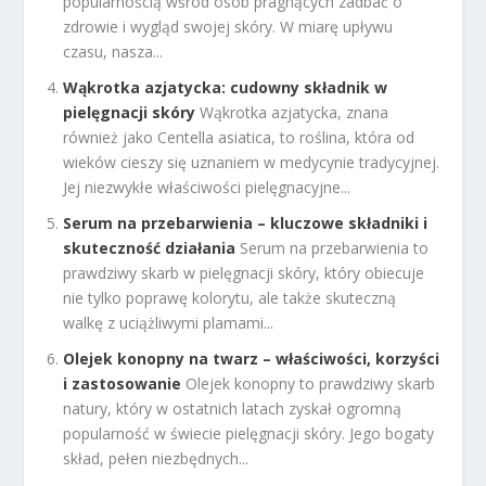
popularnością wśród osób pragnących zadbać o
zdrowie i wygląd swojej skóry. W miarę upływu
czasu, nasza...
Wąkrotka azjatycka: cudowny składnik w
pielęgnacji skóry
Wąkrotka azjatycka, znana
również jako Centella asiatica, to roślina, która od
wieków cieszy się uznaniem w medycynie tradycyjnej.
Jej niezwykłe właściwości pielęgnacyjne...
Serum na przebarwienia – kluczowe składniki i
skuteczność działania
Serum na przebarwienia to
prawdziwy skarb w pielęgnacji skóry, który obiecuje
nie tylko poprawę kolorytu, ale także skuteczną
walkę z uciążliwymi plamami...
Olejek konopny na twarz – właściwości, korzyści
i zastosowanie
Olejek konopny to prawdziwy skarb
natury, który w ostatnich latach zyskał ogromną
popularność w świecie pielęgnacji skóry. Jego bogaty
skład, pełen niezbędnych...