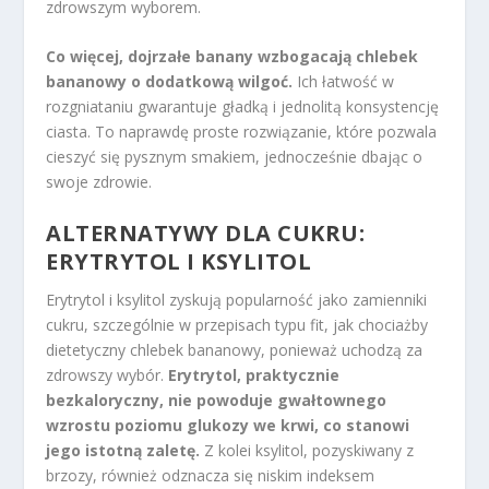
zdrowszym wyborem.
Co więcej, dojrzałe banany wzbogacają chlebek
bananowy o dodatkową wilgoć.
Ich łatwość w
rozgniataniu gwarantuje gładką i jednolitą konsystencję
ciasta. To naprawdę proste rozwiązanie, które pozwala
cieszyć się pysznym smakiem, jednocześnie dbając o
swoje zdrowie.
ALTERNATYWY DLA CUKRU:
ERYTRYTOL I KSYLITOL
Erytrytol i ksylitol zyskują popularność jako zamienniki
cukru, szczególnie w przepisach typu fit, jak chociażby
dietetyczny chlebek bananowy, ponieważ uchodzą za
zdrowszy wybór.
Erytrytol, praktycznie
bezkaloryczny, nie powoduje gwałtownego
wzrostu poziomu glukozy we krwi, co stanowi
jego istotną zaletę.
Z kolei ksylitol, pozyskiwany z
brzozy, również odznacza się niskim indeksem