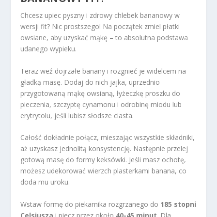
Chcesz upiec pyszny i zdrowy chlebek bananowy w
wersji fit? Nic prostszego! Na początek zmiel płatki
owsiane, aby uzyskać mąkę – to absolutna podstawa
udanego wypieku.
Teraz weź dojrzałe banany i rozgnieć je widelcem na
gładką masę. Dodaj do nich jajka, uprzednio
przygotowaną mąkę owsianą, łyżeczkę proszku do
pieczenia, szczyptę cynamonu i odrobinę miodu lub
erytrytolu, jeśli lubisz słodsze ciasta.
Całość dokładnie połącz, mieszając wszystkie składniki,
aż uzyskasz jednolitą konsystencję. Następnie przelej
gotową masę do formy keksówki. Jeśli masz ochotę,
możesz udekorować wierzch plasterkami banana, co
doda mu uroku.
Wstaw formę do piekarnika rozgrzanego do
185 stopni
Celsjusza
i piecz przez około
40-45 minut
. Dla