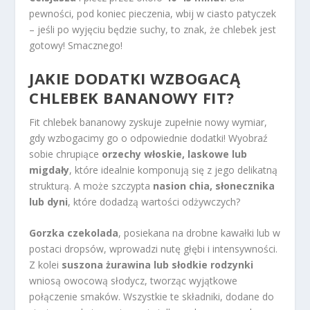
pewności, pod koniec pieczenia, wbij w ciasto patyczek
– jeśli po wyjęciu będzie suchy, to znak, że chlebek jest
gotowy! Smacznego!
JAKIE DODATKI WZBOGACĄ
CHLEBEK BANANOWY FIT?
Fit chlebek bananowy zyskuje zupełnie nowy wymiar,
gdy wzbogacimy go o odpowiednie dodatki! Wyobraź
sobie chrupiące
orzechy włoskie, laskowe lub
migdały
, które idealnie komponują się z jego delikatną
strukturą. A może szczypta
nasion chia, słonecznika
lub dyni
, które dodadzą wartości odżywczych?
Gorzka czekolada
, posiekana na drobne kawałki lub w
postaci dropsów, wprowadzi nutę głębi i intensywności.
Z kolei
suszona żurawina lub słodkie rodzynki
wniosą owocową słodycz, tworząc wyjątkowe
połączenie smaków. Wszystkie te składniki, dodane do