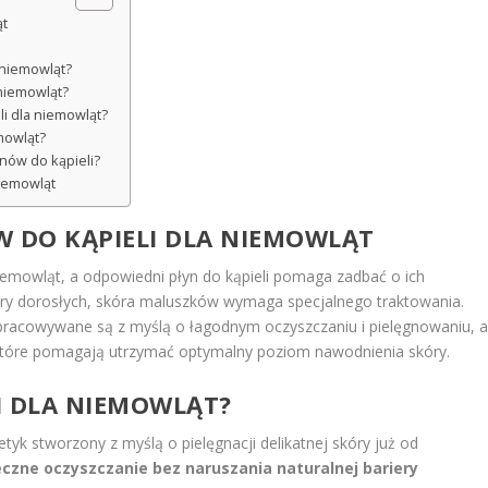
ąt
a niemowląt?
 niemowląt?
i dla niemowląt?
mowląt?
ynów do kąpieli?
niemowląt
 DO KĄPIELI DLA NIEMOWLĄT
niemowląt, a odpowiedni płyn do kąpieli pomaga zadbać o ich
óry dorosłych, skóra maluszków wymaga specjalnego traktowania.
opracowywane są z myślą o łagodnym oczyszczaniu i pielęgnowaniu, 
które pomagają utrzymać optymalny poziom nawodnienia skóry.
LI DLA NIEMOWLĄT?
tyk stworzony z myślą o pielęgnacji delikatnej skóry już od
czne oczyszczanie bez naruszania naturalnej bariery