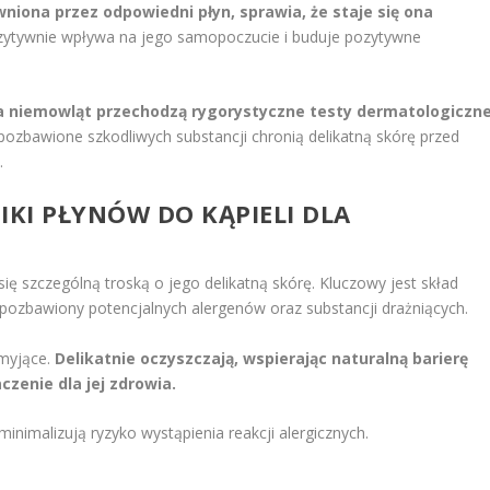
wniona przez odpowiedni płyn, sprawia, że staje się ona
ytywnie wpływa na jego samopoczucie i buduje pozytywne
dla niemowląt przechodzą rygorystyczne testy dermatologiczne
ozbawione szkodliwych substancji chronią delikatną skórę przed
.
IKI PŁYNÓW DO KĄPIELI DLA
 się szczególną troską o jego delikatną skórę. Kluczowy jest skład
i pozbawiony potencjalnych alergenów oraz substancji drażniących.
 myjące.
Delikatnie oczyszczają, wspierając naturalną barierę
zenie dla jej zdrowia.
inimalizują ryzyko wystąpienia reakcji alergicznych.