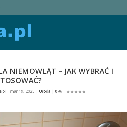
y
DLA NIEMOWLĄT – JAK WYBRAĆ I
STOSOWAĆ?
.pl
|
mar 19, 2025
|
Uroda
|
0
|