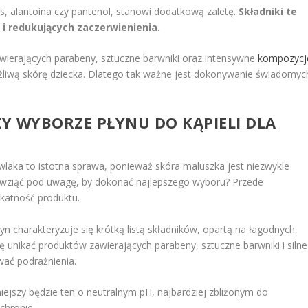
s, alantoina czy pantenol, stanowi dodatkową zaletę.
Składniki te
 i redukujących zaczerwienienia.
zawierających parabeny, sztuczne barwniki oraz intensywne
kompozycj
liwą skórę dziecka. Dlatego tak ważne jest dokonywanie świadomyc
Y WYBORZE PŁYNU DO KĄPIELI DLA
laka to istotna sprawa, ponieważ skóra maluszka jest niezwykle
o wziąć pod uwagę, by dokonać najlepszego wyboru? Przede
ikatność produktu.
łyn charakteryzuje się krótką listą składników, opartą na łagodnych,
ię unikać produktów zawierających parabeny, sztuczne barwniki i silne
ać podrażnienia.
iejszy będzie ten o neutralnym pH, najbardziej zbliżonym do
chronie.