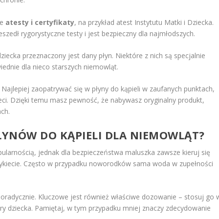
ie
atesty i certyfikaty
, na przykład atest Instytutu Matki i Dziecka.
szedł rygorystyczne testy i jest bezpieczny dla najmłodszych.
ziecka przeznaczony jest dany płyn. Niektóre z nich są specjalnie
dnie dla nieco starszych niemowląt.
. Najlepiej zaopatrywać się w płyny do kąpieli w zaufanych punktach,
dzieci. Dzięki temu masz pewność, że nabywasz oryginalny produkt,
ch.
PŁYNÓW DO KĄPIELI DLA NIEMOWLĄT?
opularnością, jednak dla bezpieczeństwa maluszka zawsze kieruj się
tykiecie. Często w przypadku noworodków sama woda w zupełności
poradycznie. Kluczowe jest również właściwe dozowanie – stosuj go 
kóry dziecka. Pamiętaj, w tym przypadku mniej znaczy zdecydowanie