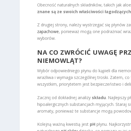
Obecność naturalnych składników, takich jak aloe
znane są ze swoich właściwości łagodzących
Z drugiej strony, należy wystrzegać się płynów 
zapachowe
, ponieważ mogą one podrażniać wraż
wyborów.
NA CO ZWRÓCIĆ UWAGĘ PRZ
NIEMOWLĄT?
Wybór odpowiedniego płynu do kąpieli dla niemow
wrażliwa i wymaga szczególnej troski. Zatem, c
wszystkim, priorytetem jest bezpieczeństwo i del
Zacznij od dokładnej analizy
składu
. Najlepszy p
hipoalergicznych substancjach myjących. Staraj s
aromaty, ponieważ te substancje mogą powodow
Kolejną ważną kwestią jest
pH
płynu. Najkorzystn
naturalnego
pH skóry
dziecka, co pomaga w jej o