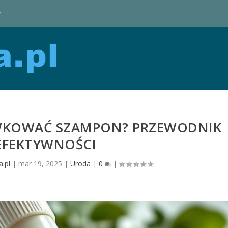
y
WKOWAĆ SZAMPON? PRZEWODNIK
EFEKTYWNOŚCI
.pl
|
mar 19, 2025
|
Uroda
|
0
|