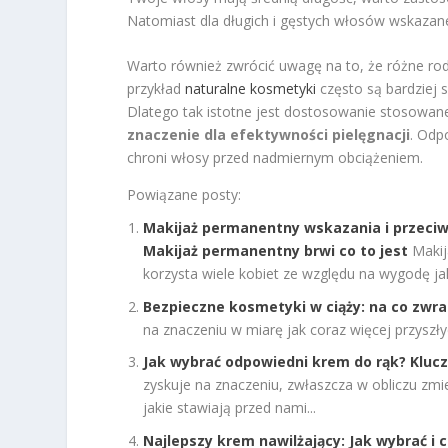
Natomiast dla długich i gęstych włosów wskazan
Warto również zwrócić uwagę na to, że różne ro
przykład
naturalne kosmetyki
często są bardziej 
Dlatego tak istotne jest dostosowanie stosowan
znaczenie dla efektywności pielęgnacji
. Odp
chroni włosy przed nadmiernym obciążeniem.
Powiązane posty:
Makijaż permanentny wskazania i przeciw
Makijaż permanentny brwi co to jest
Makij
korzysta wiele kobiet ze względu na wygodę jaką
Bezpieczne kosmetyki w ciąży: na co zwr
na znaczeniu w miarę jak coraz więcej przyszły
Jak wybrać odpowiedni krem do rąk? Kluc
zyskuje na znaczeniu, zwłaszcza w obliczu zm
jakie stawiają przed nami...
Najlepszy krem nawilżający: Jak wybrać i 