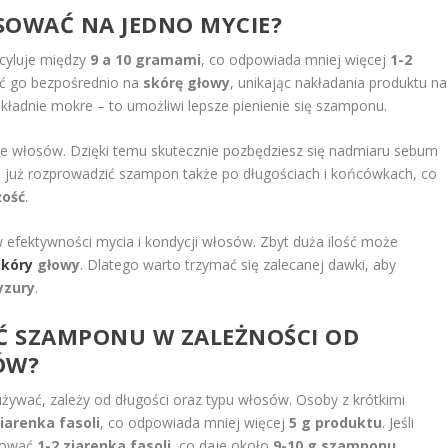
SOWAĆ NA JEDNO MYCIE?
cyluje między
9 a 10 gramami
, co odpowiada mniej więcej
1-2
ać go bezpośrednio na
skórę głowy
, unikając nakładania produktu na
kładnie mokre – to umożliwi lepsze pienienie się szamponu.
ie włosów. Dzięki temu skutecznie pozbędziesz się nadmiaru sebum
 już rozprowadzić szampon także po długościach i końcówkach, co
żość
.
 efektywności mycia i kondycji włosów. Zbyt duża ilość może
skóry
głowy
. Dlatego warto trzymać się zalecanej dawki, aby
yzury
.
ŚĆ SZAMPONU W ZALEŻNOŚCI OD
ÓW?
używać, zależy od długości oraz typu włosów. Osoby z krótkimi
ziarenka fasoli
, co odpowiada mniej więcej
5 g produktu
. Jeśli
osować
1-2 ziarenka fasoli
, co daje około
9-10 g szamponu
.