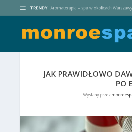
TRENDY:
Aromaterapia – spa w okolicach Warszaw
JAK PRAWIDŁOWO DA
PO 
Wysłany przez
monroespa