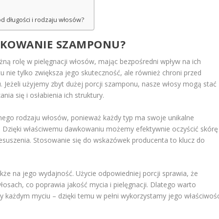
od długości i rodzaju włosów?
WKOWANIE SZAMPONU?
ną rolę w pielęgnacji włosów, mając bezpośredni wpływ na ich
u nie tylko zwiększa jego skuteczność, ale również chroni przed
Jeżeli użyjemy zbyt dużej porcji szamponu, nasze włosy mogą stać
ia się i osłabienia ich struktury.
ego rodzaju włosów, ponieważ każdy typ ma swoje unikalne
a. Dzięki właściwemu dawkowaniu możemy efektywnie oczyścić skórę
esuszenia. Stosowanie się do wskazówek producenta to klucz do
akże na jego wydajność. Użycie odpowiedniej porcji sprawia, że
 włosach, co poprawia jakość mycia i pielęgnacji. Dlatego warto
y każdym myciu – dzięki temu w pełni wykorzystamy jego właściwośc