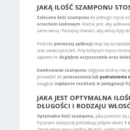
JAKĄ ILOŚĆ SZAMPONU STO
Zalecana ilość szamponu
do jednego mycia os
orzechom laskowym
. Ważne jest, aby aplikow
same włosy. Pamiętaj również, aby włosy były do
Podczas
pierwszej aplikacji
skup się na nasadz
oraz zanieczyszczeń. Przy kolejnym myciu można
zapewni im
dogłębne oczyszczenie oraz świe
Dawkowanie szamponu
odgrywa istotną rolę w
prowadzić do
przesuszenia lub
podrażnienia 
osiągnąć
najlepsze rezultaty w pielęgnacji fr
JAKA JEST OPTYMALNA ILO
DŁUGOŚCI I RODZAJU WŁOS
Optymalna ilość szamponu
, jaką powinno się 
fryzurami zazwyczaj potrzebują jedynie około
1 
Twoje włosy mają średnią długość, warto zast