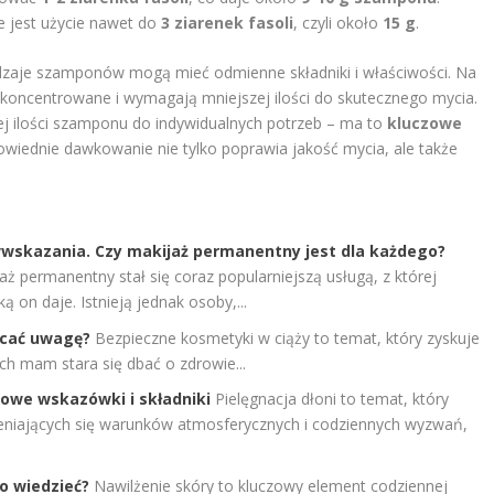
e jest użycie nawet do
3 ziarenek fasoli
, czyli około
15 g
.
dzaje szamponów mogą mieć odmienne składniki i właściwości. Na
skoncentrowane i wymagają mniejszej ilości do skutecznego mycia.
ej ilości szamponu do indywidualnych potrzeb – ma to
kluczowe
owiednie dawkowanie nie tylko poprawia jakość mycia, ale także
wskazania. Czy makijaż permanentny jest dla każdego?
aż permanentny stał się coraz popularniejszą usługą, z której
 on daje. Istnieją jednak osoby,...
acać uwagę?
Bezpieczne kosmetyki w ciąży to temat, który zyskuje
ch mam stara się dbać o zdrowie...
zowe wskazówki i składniki
Pielęgnacja dłoni to temat, który
ieniających się warunków atmosferycznych i codziennych wyzwań,
co wiedzieć?
Nawilżenie skóry to kluczowy element codziennej