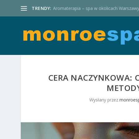
TRENDY:
Aromaterapia – spa w okolicach Warszaw
CERA NACZYNKOWA: O
METODY
Wysłany przez
monroesp