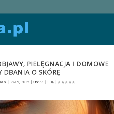
y
BJAWY, PIELĘGNACJA I DOMOWE
 DBANIA O SKÓRĘ
a.pl
|
kwi 5, 2025
|
Uroda
|
0
|