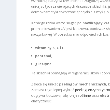
wzmocnią naczynia krwionośne i złagodzą wszelk
unikając tych zawierających drażniące składniki,
dermokosmetyki stworzone specjalnie z myślą o w
Każdego ranka warto sięgać po
nawilżający kr
promieniowaniem UV jest kluczowa, ponieważ sł
naczynkowej. W poszukiwaniu odpowiednich kosme
witaminy K, C i E
,
pantenol
,
gliceryna
.
Te składniki pomagają w regeneracji skóry i popr
Zaleca się unikać
peelingów mechanicznych
, 
Zamiast tego lepiej wybrać
peelingi enzymatyczn
odgrywa kluczową rolę;
oleje roślinne
oraz
ekstr
elastyczność.