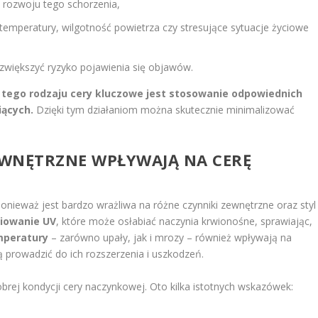
rozwoju tego schorzenia,
 temperatury, wilgotność powietrza czy stresujące sytuacje życiowe
większyć ryzyko pojawienia się objawów.
 tego rodzaju cery kluczowe jest stosowanie odpowiednich
iących.
Dzięki tym działaniom można skutecznie minimalizować
 ZEWNĘTRZNE WPŁYWAJĄ NA CERĘ
onieważ jest bardzo wrażliwa na różne czynniki zewnętrzne oraz styl
iowanie UV
, które może osłabiać naczynia krwionośne, sprawiając,
mperatury
– zarówno upały, jak i mrozy – również wpływają na
 prowadzić do ich rozszerzenia i uszkodzeń.
brej kondycji cery naczynkowej. Oto kilka istotnych wskazówek: