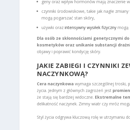
geny oraz wpływ hormonów mają znaczenie w 
czynniki środowiskowe, takie jak nagłe zmiany
mogą pogarszać stan skóry,
używki oraz
intensywny wysiłek fizyczny
mogą z
Dla osób ze skłonnościami genetycznymi do
kosmetyków oraz unikanie substancji drażn
objawy i poprawić kondycję skóry.
JAKIE ZABIEGI I CZYNNIKI
NACZYNKOWĄ?
Cera naczynkowa
wymaga szczególnej troski, p
życia. Jednym z głównych zagrożeń jest
promien
że stają się bardziej widoczne.
Ekstremalne te
delikatność naczynek. Zimny wiatr czy mróz mogą
Styl życia odgrywa kluczową rolę w utrzymaniu do