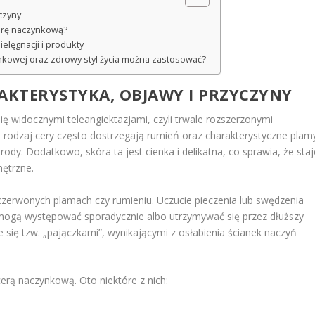
czyny
cerę naczynkową?
elęgnacji i produkty
nkowej oraz zdrowy styl życia można zastosować?
KTERYSTYKA, OBJAWY I PRZYCZYNY
się widocznymi teleangiektazjami, czyli trwale rozszerzonymi
 rodzaj cery często dostrzegają rumień oraz charakterystyczne plam
ody. Dodatkowo, skóra ta jest cienka i delikatna, co sprawia, że staj
nętrzne.
 czerwonych plamach czy rumieniu. Uczucie pieczenia lub swędzenia
ogą występować sporadycznie albo utrzymywać się przez dłuższy
 się tzw. „pajączkami”, wynikającymi z osłabienia ścianek naczyń
erą naczynkową. Oto niektóre z nich: