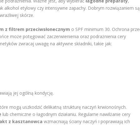
ie podrażnienia. Ważne jest, aby wybierać
łagodne preparaty
,
 jak alkohol etylowy czy intensywne zapachy. Dobrym rozwiązaniem są
rażliwej skórze.
em z filtrem przeciwsłonecznym
o SPF minimum 30. Ochrona prze
ońce może potęgować zaczerwienienia oraz podrażnienia cery
tyków zwracaj uwagę na aktywne składniki, takie jak:
awiają jej ogólną kondycję.
które mogą uszkodzić delikatną strukturę naczyń krwionośnych.
e
lub chemiczne o łagodnym działaniu. Regularne nawilżanie cery
akt z kasztanowca
wzmacniają ściany naczyń i poprawiają ich