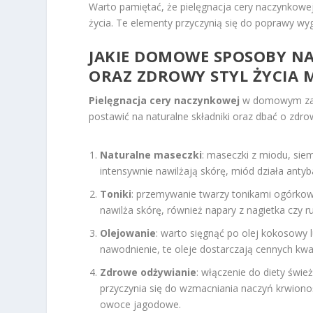
Warto pamiętać, że pielęgnacja cery naczynkowe
życia. Te elementy przyczynią się do poprawy wygl
JAKIE DOMOWE SPOSOBY NA
ORAZ ZDROWY STYL ŻYCIA
Pielęgnacja cery naczynkowej
w domowym zaci
postawić na naturalne składniki oraz dbać o zdro
Naturalne maseczki
: maseczki z miodu, siem
intensywnie nawilżają skórę, miód działa antyb
Toniki
: przemywanie twarzy tonikami ogórkowy
nawilża skórę, również napary z nagietka czy r
Olejowanie
: warto sięgnąć po olej kokosowy lu
nawodnienie, te oleje dostarczają cennych kw
Zdrowe odżywianie
: włączenie do diety świ
przyczynia się do wzmacniania naczyń krwionoś
owoce jagodowe.