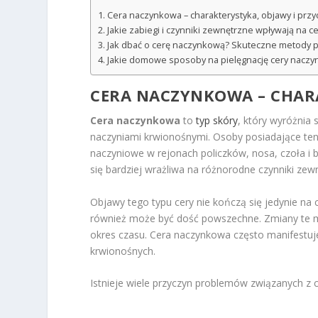
Cera naczynkowa – charakterystyka, objawy i przy
Jakie zabiegi i czynniki zewnętrzne wpływają na 
Jak dbać o cerę naczynkową? Skuteczne metody pi
Jakie domowe sposoby na pielęgnację cery naczy
CERA NACZYNKOWA – CHARA
Cera naczynkowa
to
typ skóry
, który wyróżnia 
naczyniami krwionośnymi. Osoby posiadające ten
naczyniowe w rejonach policzków, nosa, czoła i br
się bardziej wrażliwa na różnorodne czynniki zew
Objawy tego typu cery nie kończą się jedynie na
również może być dość powszechne. Zmiany te m
okres czasu. Cera naczynkowa często manifestuje
krwionośnych.
Istnieje wiele przyczyn problemów związanych z c