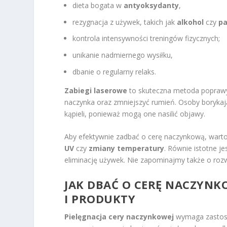
dieta bogata w
antyoksydanty
,
rezygnacja z używek, takich jak
alkohol
czy
pa
kontrola intensywności treningów fizycznych;
unikanie nadmiernego wysiłku,
dbanie o regularny relaks.
Zabiegi laserowe
to skuteczna metoda poprawy
naczynka oraz zmniejszyć rumień. Osoby borykaj
kąpieli, ponieważ mogą one nasilić objawy.
Aby efektywnie zadbać o cerę naczynkową, warto
UV
czy
zmiany temperatury
. Równie istotne j
eliminację używek. Nie zapominajmy także o ro
JAK DBAĆ O CERĘ NACZYNK
I PRODUKTY
Pielęgnacja cery naczynkowej
wymaga zastoso