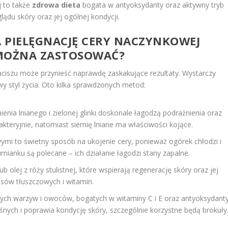
j to także
zdrowa dieta
bogata w antyoksydanty oraz aktywny tryb
ądu skóry oraz jej ogólnej kondycji.
 PIELĘGNACJĘ CERY NACZYNKOWEJ
 MOŻNA ZASTOSOWAĆ?
szu może przynieść naprawdę zaskakujące rezultaty. Wystarczy
wy styl życia. Oto kilka sprawdzonych metod:
ienia lnianego i zielonej glinki doskonale łagodzą podrażnienia oraz
akteryjnie, natomiast siemię lniane ma właściwości kojące.
mi to świetny sposób na ukojenie cery, ponieważ ogórek chłodzi i
umianku są polecane – ich działanie łagodzi stany zapalne.
b olej z róży stulistnej, które wspierają regenerację skóry oraz jej
asów tłuszczowych i witamin.
eżych warzyw i owoców, bogatych w witaminy C i E oraz antyoksydanty
nych i poprawia kondycję skóry, szczególnie korzystne będą brokuły 