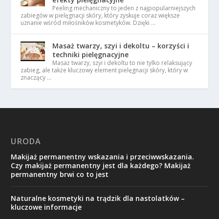
Peeling mechaniczny to jeden z najpopularniejszych
zabiegów w pielęgnacji skóry, który zyskuje coraz większe
uznanie wśród miłośników kosmetyków. Dzięki …
Masaż twarzy, szyi i dekoltu – korzyści i
techniki pielęgnacyjne
Masaż twarzy, szyi i dekoltu to nie tylko relaksujący
zabieg, ale także kluczowy element pielęgnacji skóry, który w
znaczący …
URODA
Makijaż permanentny wskazania i przeciwwskazania.
Czy makijaż permanentny jest dla każdego? Makijaż
permanentny brwi co to jest
Naturalne kosmetyki na trądzik dla nastolatków –
kluczowe informacje