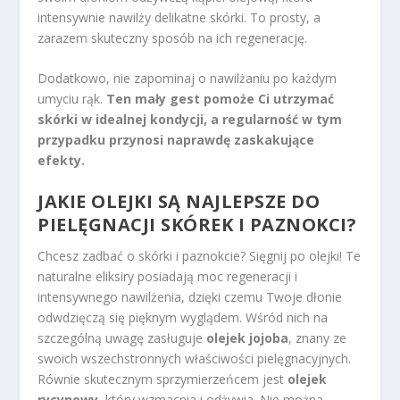
intensywnie nawilży delikatne skórki. To prosty, a
zarazem skuteczny sposób na ich regenerację.
Dodatkowo, nie zapominaj o nawilżaniu po każdym
umyciu rąk.
Ten mały gest pomoże Ci utrzymać
skórki w idealnej kondycji, a regularność w tym
przypadku przynosi naprawdę zaskakujące
efekty.
JAKIE OLEJKI SĄ NAJLEPSZE DO
PIELĘGNACJI SKÓREK I PAZNOKCI?
Chcesz zadbać o skórki i paznokcie? Sięgnij po olejki! Te
naturalne eliksiry posiadają moc regeneracji i
intensywnego nawilżenia, dzięki czemu Twoje dłonie
odwdzięczą się pięknym wyglądem. Wśród nich na
szczególną uwagę zasługuje
olejek jojoba
, znany ze
swoich wszechstronnych właściwości pielęgnacyjnych.
Równie skutecznym sprzymierzeńcem jest
olejek
rycynowy
, który wzmacnia i odżywia. Nie można