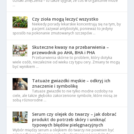
oznaki zmęczenia – to także sygnał, że coś w organizmie może
…
Czy zioła mogą leczyć wszystko
Niekiedy porady lekarskie koncentrują się na tym, by
pacjent zażywał antybiotyki, ponieważ to jedyny
sposób na pokonanie zmutowanych szczepów …
Skuteczne kwasy na przebarwienia –
przewodnik po AHA, BHA i PHA
Przebarwienia skórne to problem, który dotyka
wiele osób, niezależnie od wieku czy typu cery. Zmiany te mogą
być wynikiem …
Tatuaże gwiazdki męskie – odkryj ich
znaczenie i symbolikę
Tatuaże gwiazdki to nie tylko modne ozdoby na
ciele, ale także głęboko zakorzenione symbole, które niosą ze
sobą różnorodne …
Serum czy olejek do twarzy – jak dobrać
produkt do potrzeb skóry i uniknąć
typowych błędów pielęgnacyjnych
Wybór między serum a olejkiem do twarzy nie powinien być