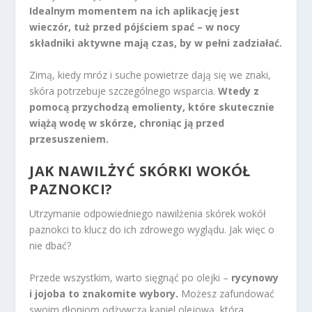
Idealnym momentem na ich aplikację jest
wieczór, tuż przed pójściem spać – w nocy
składniki aktywne mają czas, by w pełni zadziałać.
Zimą, kiedy mróz i suche powietrze dają się we znaki,
skóra potrzebuje szczególnego wsparcia.
Wtedy z
pomocą przychodzą emolienty, które skutecznie
wiążą wodę w skórze, chroniąc ją przed
przesuszeniem.
JAK NAWILŻYĆ SKÓRKI WOKÓŁ
PAZNOKCI?
Utrzymanie odpowiedniego nawilżenia skórek wokół
paznokci to klucz do ich zdrowego wyglądu. Jak więc o
nie dbać?
Przede wszystkim, warto sięgnąć po olejki –
rycynowy
i jojoba to znakomite wybory.
Możesz zafundować
swoim dłoniom odżywczą kąpiel olejową, która