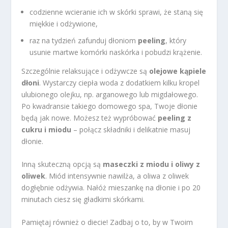
codzienne wcieranie ich w skórki sprawi, że staną się
miękkie i odżywione,
raz na tydzień zafunduj dłoniom
peeling
, który
usunie martwe komórki naskórka i pobudzi krążenie.
Szczególnie relaksujące i odżywcze są
olejowe kąpiele
dłoni
. Wystarczy ciepła woda z dodatkiem kilku kropel
ulubionego olejku, np. arganowego lub migdałowego.
Po kwadransie takiego domowego spa, Twoje dłonie
będą jak nowe. Możesz też wypróbować
peeling z
cukru i miodu
– połącz składniki i delikatnie masuj
dłonie.
Inną skuteczną opcją są
maseczki z miodu i oliwy z
oliwek
. Miód intensywnie nawilża, a oliwa z oliwek
dogłębnie odżywia. Nałóż mieszankę na dłonie i po 20
minutach ciesz się gładkimi skórkami.
Pamiętaj również o diecie! Zadbaj o to, by w Twoim