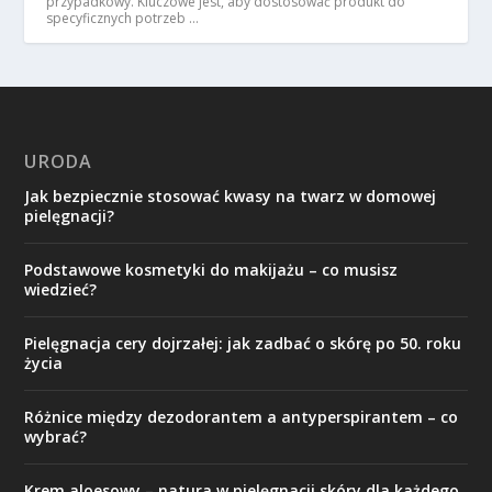
przypadkowy. Kluczowe jest, aby dostosować produkt do
specyficznych potrzeb …
URODA
Jak bezpiecznie stosować kwasy na twarz w domowej
pielęgnacji?
Podstawowe kosmetyki do makijażu – co musisz
wiedzieć?
Pielęgnacja cery dojrzałej: jak zadbać o skórę po 50. roku
życia
Różnice między dezodorantem a antyperspirantem – co
wybrać?
Krem aloesowy – natura w pielęgnacji skóry dla każdego