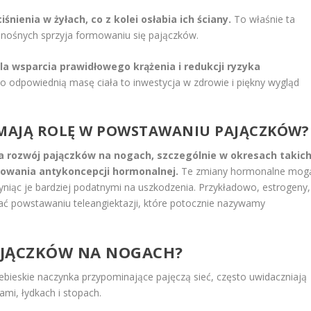
ienia w żyłach, co z kolei osłabia ich ściany.
To właśnie ta
ionośnych sprzyja formowaniu się pajączków.
a wsparcia prawidłowego krążenia i redukcji ryzyka
o odpowiednią masę ciała to inwestycja w zdrowie i piękny wygląd
MAJĄ ROLĘ W POWSTAWANIU PAJĄCZKÓW?
 rozwój pajączków na nogach, szczególnie w okresach takic
sowania antykoncepcji hormonalnej.
Te zmiany hormonalne mog
niąc je bardziej podatnymi na uszkodzenia. Przykładowo, estrogeny,
ać powstawaniu teleangiektazji, które potocznie nazywamy
AJĄCZKÓW NA NOGACH?
iebieskie naczynka przypominające pajęczą sieć, często uwidaczniają
ami, łydkach i stopach.