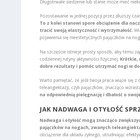
Długotrwałe siedzenie lub stanie może mieć niek
Pozostawanie w jednej pozycji przez dłuższy czas,
To z kolei stanowi spore obciążenie dla n
tracić swoją elastyczność i wytrzymałość.
Wła
pojawienia się nieestetycznych pajączków na nog
Na szczęście istnieje prosty sposób, aby temu za
codziennej rutyny aktywności fizycznej.
Krótkie,
dobre rezultaty i pomóc utrzymać nogi w dob
Warto pamiętać, że jeśli twoja praca wiąże się z
teleangiektazji, czyli pajączków, znacząco wzrast
na odpowiednią pielęgnację i dbałość o swoje
JAK NADWAGA I OTYŁOŚĆ SPR
Nadwaga i otyłość mogą znacząco zwiększy
pajączków na nogach, zwanych teleangiekt
obciążenie dla układu żylnego, utrudniając efekty