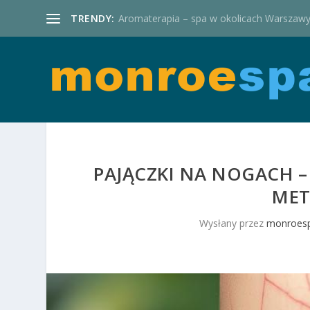
TRENDY:
Aromaterapia – spa w okolicach Warszaw
PAJĄCZKI NA NOGACH –
MET
Wysłany przez
monroesp