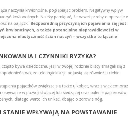
iąża naczynia krwionośne, pogłębiając problem. Negatywny wpływ
y naczyń krwionośnych. Należy pamiętać, że nawet przebyte operacje 
ość na pajączki.
Bezpośrednią przyczyną ich pojawiania się jest
zyń krwionośnych, a także potencjalne nieprawidłowości w
jszona elastyczność ścian naczyń – wszystko to łącznie
NKOWANIA I CZYNNIKI RYZYKA?
sto bywa dziedziczna. Jeśli w twojej rodzinie bliscy zmagali się z
opodobieństwo, że teleangiektazje pojawią się również u ciebie.
stąpienia pajączków zwiększa się także u kobiet, wraz z wiekiem ora
ebywanie w pozycji stojącej lub siedzącej oraz palenie papierosów
nych, dlatego warto ich unikać, dbając o zdrowie nóg.
 I STANIE WPŁYWAJĄ NA POWSTAWANIE