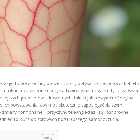
ektazje, to powszechny problem, który dotyka niemal połowę kobiet 
Te drobne, rozszerzone naczynia krwionośne mogą nie tylko wpływać
żniejszych problemów zdrowotnych, takich jak niewydolność żylna.
ę do ich powstawania, aby móc skutecznie zapobiegać dalszym
po zmiany hormonalne – przyczyny teleangiektazji są różnorodne i
dnień to klucz do zdrowych nóg i lepszego samopoczucia.