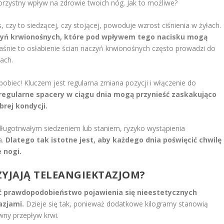
orzystny wpływ na zdrowie twoich nóg. Jak to możliwe?
 czy to siedzącej, czy stojącej, powoduje wzrost ciśnienia w żyłach.
aczyń krwionośnych, które pod wpływem tego nacisku mogą
śnie to osłabienie ścian naczyń krwionośnych często prowadzi do
ach.
pobiec! Kluczem jest regularna zmiana pozycji i włączenie do
 regularne spacery w ciągu dnia mogą przynieść zaskakująco
rej kondycji.
 długotrwałym siedzeniem lub staniem, ryzyko wystąpienia
a.
Dlatego tak istotne jest, aby każdego dnia poświęcić chwilę
 nogi.
ZYJAJĄ TELEANGIEKTAZJOM?
ć prawdopodobieństwo pojawienia się nieestetycznych
azjami.
Dzieje się tak, ponieważ dodatkowe kilogramy stanowią
wny przepływ krwi.