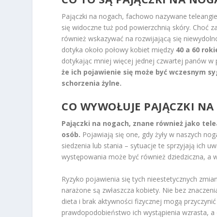
Pajączki na nogach, fachowo nazywane teleangie
się widoczne tuż pod powierzchnią skóry. Choć 
również wskazywać na rozwijającą się niewydolno
dotyka około połowy kobiet między
40 a 60 rok
dotykając mniej więcej jednej czwartej panów 
że ich pojawienie się może być wczesnym 
schorzenia żylne.
CO WYWOŁUJE PAJĄCZKI N
Pajączki na nogach, znane również jako tel
osób.
Pojawiają się one, gdy żyły w naszych nog
siedzenia lub stania – sytuacje te sprzyjają ich 
występowania może być również dziedziczna, a 
Ryzyko pojawienia się tych nieestetycznych zmi
narażone są zwłaszcza kobiety. Nie bez znaczeni
dieta i brak aktywności fizycznej mogą przyczyni
prawdopodobieństwo ich wystąpienia wzrasta, a c