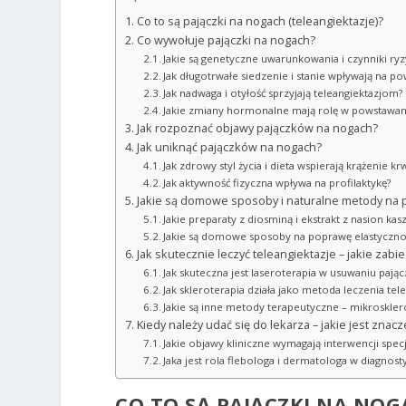
Co to są pajączki na nogach (teleangiektazje)?
Co wywołuje pajączki na nogach?
Jakie są genetyczne uwarunkowania i czynniki ryz
Jak długotrwałe siedzenie i stanie wpływają na 
Jak nadwaga i otyłość sprzyjają teleangiektazjom?
Jakie zmiany hormonalne mają rolę w powstawan
Jak rozpoznać objawy pajączków na nogach?
Jak uniknąć pajączków na nogach?
Jak zdrowy styl życia i dieta wspierają krążenie kr
Jak aktywność fizyczna wpływa na profilaktykę?
Jakie są domowe sposoby i naturalne metody na p
Jakie preparaty z diosminą i ekstrakt z nasion ka
Jakie są domowe sposoby na poprawę elastyczno
Jak skutecznie leczyć teleangiektazje – jakie zabi
Jak skuteczna jest laseroterapia w usuwaniu pają
Jak skleroterapia działa jako metoda leczenia tele
Jakie są inne metody terapeutyczne – mikrosklero
Kiedy należy udać się do lekarza – jakie jest znac
Jakie objawy kliniczne wymagają interwencji specj
Jaka jest rola flebologa i dermatologa w diagnosty
CO TO SĄ PAJĄCZKI NA NOG