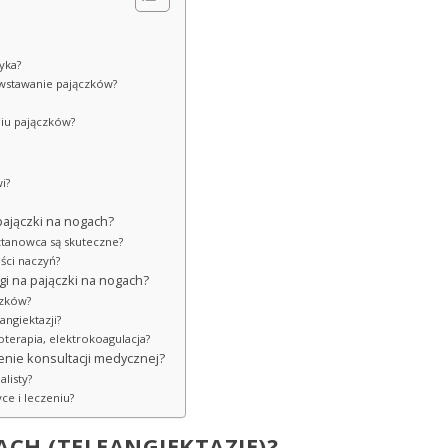
yka?
powstawanie pajączków?
iu pajączków?
wi?
ajączki na nogach?
sztanowca są skuteczne?
ści naczyń?
egi na pajączki na nogach?
czków?
angiektazji?
terapia, elektrokoagulacja?
zenie konsultacji medycznej?
alisty?
ce i leczeniu?
ACH (TELEANGIEKTAZJE)?