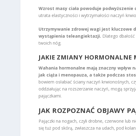
Wzrost masy ciała powoduje podwyższenie ciśn
utrata elastyczności i wytrzymałości naczyń krw
Utrzymywanie zdrowej wagi jest kluczowe dl
wystąpienia teleangiektazji.
Dlatego dbałość 
twoich nóg.
JAKIE ZMIANY HORMONALNE 
Wahania hormonalne mają znaczny wpływ na
jak ciąża i menopauza, a także podczas sto
bowiem osłabiać ściany naczyń krwionośnych, czy
oddziałując na rozszerzanie naczyń, mogą sprzyj
pajączkami.
JAK ROZPOZNAĆ OBJAWY P
Pajączki na nogach, czyli drobne, czerwone lub n
się tuż pod skórą, zwłaszcza na udach, pod kolan