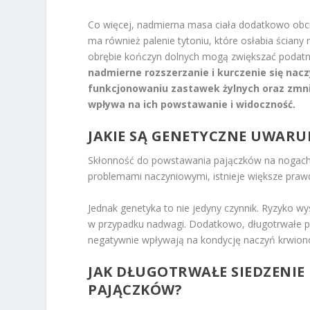
Co więcej, nadmierna masa ciała dodatkowo obc
ma również palenie tytoniu, które osłabia ścian
obrębie kończyn dolnych mogą zwiększać podatn
nadmierne rozszerzanie i kurczenie się nac
funkcjonowaniu zastawek żylnych oraz zmnie
wpływa na ich powstawanie i widoczność.
JAKIE SĄ GENETYCZNE UWARU
Skłonność do powstawania pajączków na nogach czę
problemami naczyniowymi, istnieje większe prawd
Jednak genetyka to nie jedyny czynnik. Ryzyko wy
w przypadku nadwagi. Dodatkowo, długotrwałe prz
negatywnie wpływają na kondycję naczyń krwionoś
JAK DŁUGOTRWAŁE SIEDZENIE
PAJĄCZKÓW?