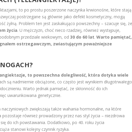
ktazjami, to po prostu poszerzone naczynka krwionośne, które stają
zazwyczaj postrzegane są głównie jako defekt kosmetyczny, mogą
ść żylną. Problem ten jest zaskakująco powszechny – szacuje się, ż
iem życia
. U mężczyzn, choć nieco rzadziej, również występuje,
w podobnym przedziale wiekowym, od
30 do 60 lat
.
Warto pamiętać,
sygnałem ostrzegawczym, zwiastującym poważniejsze
A NOGACH?
eangiektazje, to powszechna dolegliwość, która dotyka wiele
ach są nadmiernie obciążone, co często jest wynikiem długotrwałeg
uwidocznieniu. Warto jednak pamiętać, że skłonność do ich
więc uwarunkowana genetycznie.
an naczyniowych zwiększają także wahania hormonalne, na które
a pozostaje również prowadzony przez nas styl życia – niezdrowa
ć się do ich powstawania. Dodatkowo, po 40. roku życia
iąża stanowi kolejny czynnik ryzyka.