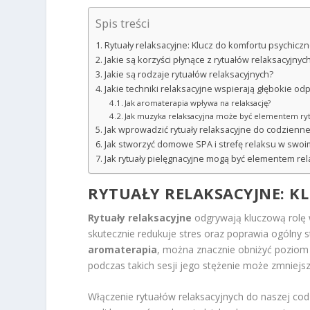
Spis treści
Rytuały relaksacyjne: Klucz do komfortu psychicz
Jakie są korzyści płynące z rytuałów relaksacyjnyc
Jakie są rodzaje rytuałów relaksacyjnych?
Jakie techniki relaksacyjne wspierają głębokie od
Jak aromaterapia wpływa na relaksację?
Jak muzyka relaksacyjna może być elementem ry
Jak wprowadzić rytuały relaksacyjne do codzienne
Jak stworzyć domowe SPA i strefę relaksu w swo
Jak rytuały pielęgnacyjne mogą być elementem re
RYTUAŁY RELAKSACYJNE: K
Rytuały relaksacyjne
odgrywają kluczową rolę 
skutecznie redukuje stres oraz poprawia ogólny 
aromaterapia
, można znacznie obniżyć pozio
podczas takich sesji jego stężenie może zmniejs
Włączenie rytuałów relaksacyjnych do naszej cod