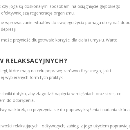
saż czy joga są doskonałymi sposobami na osiągnięcie głębokiego
 i efektywniejszą regenerację organizmu,
rne wprowadzanie rytuałów do swojego życia pomaga utrzymać dobr
depresji.
może przynieść długotrwałe korzyści dla ciała i umysłu. Warto
ÓW RELAKSACYJNYCH?
gi, które mają na celu poprawę zarówno fizycznego, jak i
ej wybieranych form tych praktyk:
chniki dotyku, aby złagodzić napięcia w mięśniach oraz stres, co
iem do odprężenia,
y naskórek, co przyczynia się do poprawy krążenia i nadania skórz
iwości relaksujących i odżywczych; zabiegi z jego użyciem poprawiaj