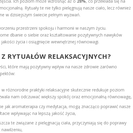
częścia. Ich poziom może wzrosnąć aż o
28%
, co przekłada się na
jonalną. Rytuały te nie tylko pielęgnują nasze ciało, lecz również
otne w dzisiejszym świecie pełnym wyzwań.
orzeniu przestrzeni spokoju i harmonii w naszym życiu.
ome dbanie o siebie oraz kształtowanie pozytywnych nawyków
akości życia i osiągnięcie wewnętrznej równowagi.
E Z RYTUAŁÓW RELAKSACYJNYCH?
zyści, które mają pozytywny wpływ na nasze zdrowie zarówno
spektów:
 w różnorodne praktyki relaksacyjne skutecznie redukuje poziom
pozwala nam odczuwać większy spokój oraz emocjonalną równowagę,
takie jak aromaterapia czy medytacja, mogą znacząco poprawić nasze
tacie wpływając na lepszą jakość życia,
aszcza te związane z pielęgnacją ciała, przyczyniają się do poprawy
 nawilżeniu,