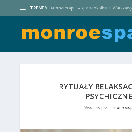
TRENDY:
Aromaterapia – spa w okolicach Warszaw
RYTUAŁY RELAKSA
PSYCHICZNE
Wysłany przez
monroesp