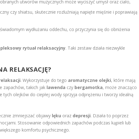
 dobranych utworów muzycznych może wyciszyć umysł oraz ciało,
czny czy shiatsu, skutecznie rozluźniają napięte mięśnie i poprawiają
świadomym wydłużaniu oddechu, co przyczynia się do obniżenia
pleksowy rytuał relaksacyjny
. Taki zestaw działa niezwykle
A RELAKSACJĘ?
relaksacji
. Wykorzystuje do tego
aromatyczne olejki
, które mają
ie zapachów, takich jak
lawenda
czy
bergamotka
, może znacząco
e tych olejków do ciepłej wody sprzyja odprężeniu i tworzy idealną
cznie zmniejszać objawy
lęku
oraz
depresji
. Działa to poprzez
ocjami. Stosowanie odpowiednich zapachów podczas kąpieli lub
większego komfortu psychicznego.