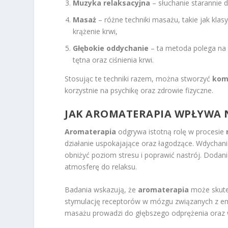
Muzyka relaksacyjna
– słuchanie starannie
Masaż
– różne techniki masażu, takie jak klasy
krążenie krwi,
Głębokie oddychanie
– ta metoda polega na 
tętna oraz ciśnienia krwi.
Stosując te techniki razem, można stworzyć
kom
korzystnie na psychikę oraz zdrowie fizyczne.
JAK AROMATERAPIA WPŁYWA N
Aromaterapia
odgrywa istotną rolę w procesie
działanie uspokajające oraz łagodzące. Wdychan
obniżyć poziom stresu i poprawić nastrój. Dodani
atmosferę do relaksu.
Badania wskazują, że
aromaterapia
może skute
stymulację receptorów w mózgu związanych z em
masażu prowadzi do głębszego odprężenia oraz 