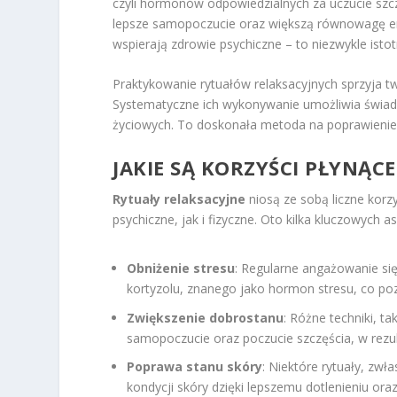
czyli hormonów odpowiedzialnych za uczucie sz
lepsze samopoczucie oraz większą równowagę emoc
wspierają zdrowie psychiczne – to niezwykle ist
Praktykowanie rytuałów relaksacyjnych sprzyja tw
Systematyczne ich wykonywanie umożliwia świad
życiowych. To doskonała metoda na poprawienie j
JAKIE SĄ KORZYŚCI PŁYNĄC
Rytuały relaksacyjne
niosą ze sobą liczne kor
psychiczne, jak i fizyczne. Oto kilka kluczowych a
Obniżenie stresu
: Regularne angażowanie się
kortyzolu, znanego jako hormon stresu, co 
Zwiększenie dobrostanu
: Różne techniki, 
samopoczucie oraz poczucie szczęścia, w rezul
Poprawa stanu skóry
: Niektóre rytuały, zwł
kondycji skóry dzięki lepszemu dotlenieniu oraz