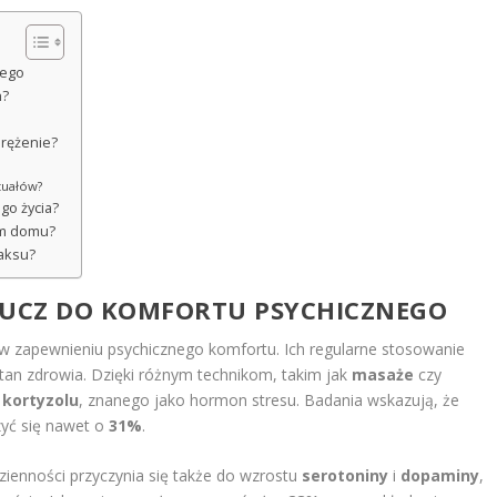
nego
h?
prężenie?
tuałów?
go życia?
im domu?
laksu?
LUCZ DO KOMFORTU PSYCHICZNEGO
w zapewnieniu psychicznego komfortu. Ich regularne stosowanie
stan zdrowia. Dzięki różnym technikom, takim jak
masaże
czy
m
kortyzolu
, znanego jako hormon stresu. Badania wskazują, że
zyć się nawet o
31%
.
zienności przyczynia się także do wzrostu
serotoniny
i
dopaminy
,