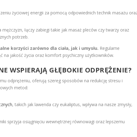
dzeniu życiowej energii za pomocą odpowiednich technik masażu ora
a mężczyzn, łączy zabiegi takie jak masaż pleców czy twarzy oraz
znych potrzeb.
lne korzyści zarówno dla ciała, jak i umysłu.
Regularne
ć na jakość życia oraz komfort psychiczny użytkowników.
JNE WSPIERAJĄ GŁĘBOKIE ODPRĘŻENIE?
iemu odprężeniu, oferują szereg sposobów na redukcję stresu i
zowych metod:
cznych
, takich jak lawenda czy eukaliptus, wpływa na nasze zmysły,
hniki sprzyja osiągnięciu wewnętrznej równowagi oraz lepszemu