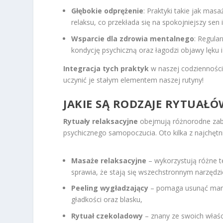
Głębokie odprężenie
: Praktyki takie jak ma
relaksu, co przekłada się na spokojniejszy sen
Wsparcie dla zdrowia mentalnego
: Regula
kondycję psychiczną oraz łagodzi objawy lęku i 
Integracja tych praktyk
w naszej codzienności 
uczynić je stałym elementem naszej rutyny!
JAKIE SĄ RODZAJE RYTUAŁ
Rytuały relaksacyjne
obejmują różnorodne zabie
psychicznego samopoczucia. Oto kilka z najchętni
Masaże relaksacyjne
– wykorzystują różne te
sprawia, że stają się wszechstronnym narzędz
Peeling wygładzający
– pomaga usunąć martw
gładkości oraz blasku,
Rytuał czekoladowy
– znany ze swoich właśc