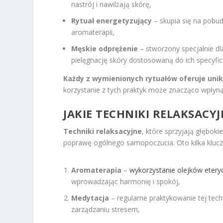
nastrój i nawilżają skórę,
Rytuał energetyzujący
– skupia się na pobu
aromaterapii,
Męskie odprężenie
– stworzony specjalnie dl
pielęgnację skóry dostosowaną do ich specyfic
Każdy z wymienionych rytuałów oferuje unika
korzystanie z tych praktyk może znacząco wpłyną
JAKIE TECHNIKI RELAKSACY
Techniki relaksacyjne
, które sprzyjają głębok
poprawę ogólnego samopoczucia. Oto kilka kluc
Aromaterapia
–
wykorzystanie olejków etery
wprowadzając harmonię i spokój,
Medytacja
– regularne praktykowanie tej tec
zarządzaniu stresem,