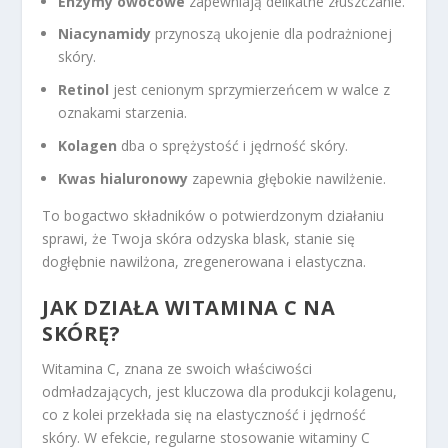
Enzymy owocowe
zapewniają delikatne złuszczanie.
Niacynamidy
przynoszą ukojenie dla podrażnionej
skóry.
Retinol
jest cenionym sprzymierzeńcem w walce z
oznakami starzenia.
Kolagen
dba o sprężystość i jędrność skóry.
Kwas hialuronowy
zapewnia głębokie nawilżenie.
To bogactwo składników o potwierdzonym działaniu
sprawi, że Twoja skóra odzyska blask, stanie się
dogłębnie nawilżona, zregenerowana i elastyczna.
JAK DZIAŁA WITAMINA C NA
SKÓRĘ?
Witamina C, znana ze swoich właściwości
odmładzających, jest kluczowa dla produkcji kolagenu,
co z kolei przekłada się na elastyczność i jędrność
skóry. W efekcie, regularne stosowanie witaminy C