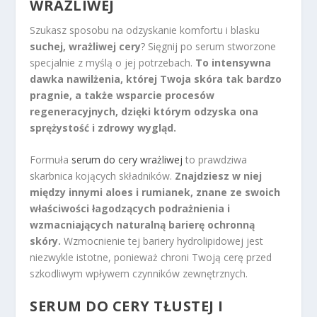
WRAŻLIWEJ
Szukasz sposobu na odzyskanie komfortu i blasku
suchej, wrażliwej cery
? Sięgnij po serum stworzone
specjalnie z myślą o jej potrzebach.
To intensywna
dawka nawilżenia, której Twoja skóra tak bardzo
pragnie, a także wsparcie procesów
regeneracyjnych, dzięki którym odzyska ona
sprężystość i zdrowy wygląd.
Formuła
serum do cery wrażliwej
to prawdziwa
skarbnica kojących składników.
Znajdziesz w niej
między innymi aloes i rumianek, znane ze swoich
właściwości łagodzących podrażnienia i
wzmacniających naturalną barierę ochronną
skóry.
Wzmocnienie tej bariery hydrolipidowej jest
niezwykle istotne, ponieważ chroni Twoją cerę przed
szkodliwym wpływem czynników zewnętrznych.
SERUM DO CERY TŁUSTEJ
I