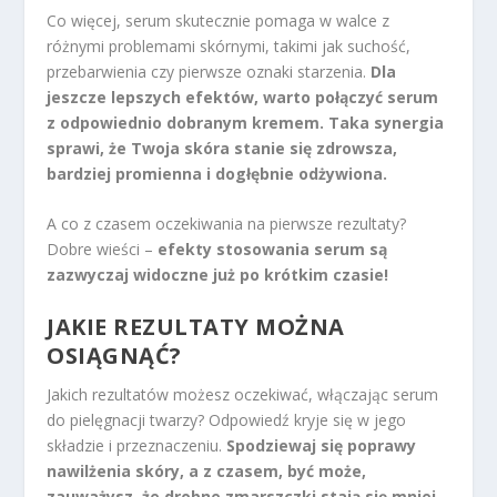
Co więcej, serum skutecznie pomaga w walce z
różnymi problemami skórnymi, takimi jak suchość,
przebarwienia czy pierwsze oznaki starzenia.
Dla
jeszcze lepszych efektów, warto połączyć serum
z odpowiednio dobranym kremem. Taka synergia
sprawi, że Twoja skóra stanie się zdrowsza,
bardziej promienna i dogłębnie odżywiona.
A co z czasem oczekiwania na pierwsze rezultaty?
Dobre wieści –
efekty stosowania serum są
zazwyczaj widoczne już po krótkim czasie!
JAKIE REZULTATY MOŻNA
OSIĄGNĄĆ?
Jakich rezultatów możesz oczekiwać, włączając serum
do pielęgnacji twarzy? Odpowiedź kryje się w jego
składzie i przeznaczeniu.
Spodziewaj się poprawy
nawilżenia skóry, a z czasem, być może,
zauważysz, że drobne zmarszczki stają się mniej