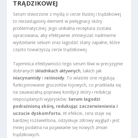
TRĄDZIKOWEJ
Serum stworzone z myślą o cerze tłustej i trądzikowej
to niezastąpiony element w pielęgnacji skóry
problematycznej. Jego unikalna receptura została
opracowana, aby efektywnie zmniejszać nadmierne
wydzielanie sebum oraz łagodzić stany zapalne, które
często towarzyszą cerze trądzikowej.
Tajemnica efektywności tego serum tkwi w precyzyjnie
dobranych
składnikach aktywnych
, takich jak
niacynamidy
i
retinoidy
. To właśnie one regulują
funkcjonowanie gruczołów łojowych, co przekłada się
na zauważalną poprawę kondycji skóry i redukcję
niepożądanych wyprysków.
Serum łagodzi
podrażnioną skórę, redukując zaczerwienienia i
uczucie dyskomfortu.
W efekcie, cera staje się
bardziej rozświetlona, odzyskuje zdrowy wygląd i jest
mniej podatna na pojawianie się nowych zmian
trądzikowych.