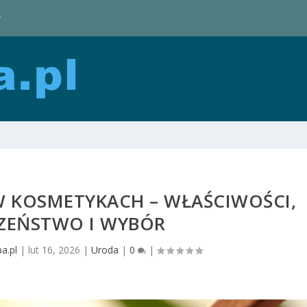
y
 KOSMETYKACH – WŁAŚCIWOŚCI,
CZEŃSTWO I WYBÓR
a.pl
|
lut 16, 2026
|
Uroda
|
0
|