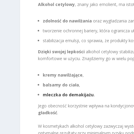
Alkohol cetylowy
, znany jako emolient, ma ist
zdolność do nawilżania
oraz wygładzania zar
tworzenie ochronnej bariery, która ogranicza 
stabilizacja emulsji, co sprawia, że produkty k
Dzięki swojej lepkości
alkohol cetylowy stabiliz
komfortowe w użyciu. Znajdziemy go w wielu popul
kremy nawilżające
,
balsamy do ciała
,
mleczka do demakijażu
.
Jego obecność korzystnie wpływa na kondycjono
gładkość
.
W kosmetykach alkohol cetylowy zazwyczaj wyst
optymalne rezultaty przy minimalnym ryzyku pod