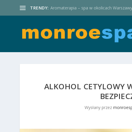
TRENDY:
Aromaterapia – spa w okolicach Warszaw
ALKOHOL CETYLOWY W
BEZPIE
Wysłany przez
monroesp