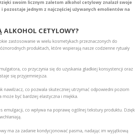
Dzięki swoim licznym zaletom alkohol cetylowy znalazł swoje
 i pozostaje jednym z najczęściej używanych emolientów na
JĄ ALKOHOL CETYLOWY?
zerokie zastosowanie w wielu kosmetykach przeznaczonych do
różnorodnych produktach, które wspierają nasze codzienne rytuały
mulgatora, co przyczynia się do uzyskania gładkiej konsystencji oraz
staje się przyjemniejsza.
 jak nawilżacz, co pozwala skuteczniej utrzymać odpowiedni poziom
a może być bardziej elastyczna i miękka.
es emulgacji, co wpływa na poprawę ogólnej tekstury produktu. Dzięk
wchłaniają.
lowy ma za zadanie kondycjonować pasma, nadając im wyjątkową