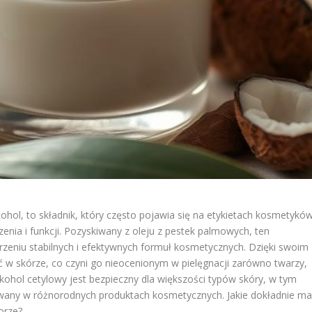
cohol, to składnik, który często pojawia się na etykietach kosmetyków
zenia i funkcji. Pozyskiwany z oleju z pestek palmowych, ten
zeniu stabilnych i efektywnych formuł kosmetycznych. Dzięki swoim
w skórze, co czyni go nieocenionym w pielęgnacji zarówno twarzy,
kohol cetylowy jest bezpieczny dla większości typów skóry, w tym
tywany w różnorodnych produktach kosmetycznych. Jakie dokładnie m
orze?