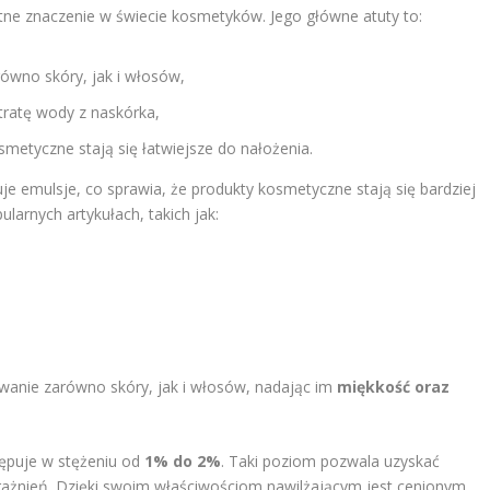
otne znaczenie w świecie kosmetyków. Jego główne atuty to:
ówno skóry, jak i włosów,
utratę wody z naskórka,
osmetyczne stają się łatwiejsze do nałożenia.
uje emulsje, co sprawia, że produkty kosmetyczne stają się bardziej
arnych artykułach, takich jak:
wanie zarówno skóry, jak i włosów, nadając im
miękkość oraz
ępuje w stężeniu od
1% do 2%
. Taki poziom pozwala uzyskać
rażnień. Dzięki swoim właściwościom nawilżającym jest cenionym