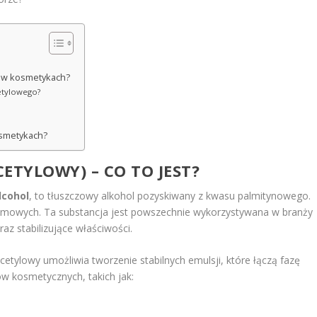
go w kosmetykach?
cetylowego?
osmetykach?
ETYLOWY) – CO TO JEST?
lcohol
, to tłuszczowy alkohol pozyskiwany z kwasu palmitynowego.
 palmowych. Ta substancja jest powszechnie wykorzystywana w branży
z stabilizujące właściwości.
cetylowy umożliwia tworzenie stabilnych emulsji, które łączą fazę
w kosmetycznych, takich jak: