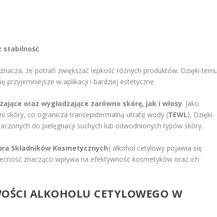
ż stabilność
.
oznacza, że potrafi zwiększać lepkość różnych produktów. Dzięki tem
 przyjemniejsze w aplikacji i bardziej estetyczne.
żające oraz wygładzające zarówno skórę, jak i włosy
. Jako
 skóry, co ogranicza transepidermalną utratę wody (
TEWL
). Dzięki
naczonych do pielęgnacji suchych lub odwodnionych typów skóry.
ra Składników Kosmetycznych
) alkohol cetylowy pojawia się
becność znacząco wpływa na efektywność kosmetyków oraz ich
CIWOŚCI ALKOHOLU CETYLOWEGO W