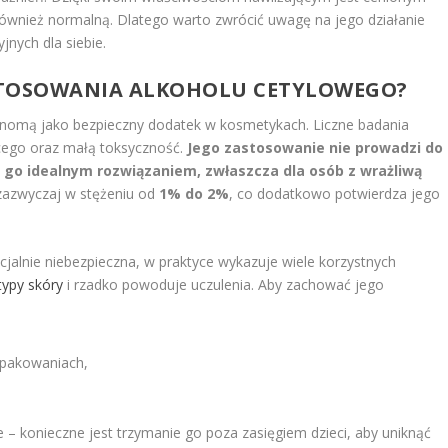
 również normalną. Dlatego warto zwrócić uwagę na jego działanie
nych dla siebie.
 STOSOWANIA ALKOHOLU CETYLOWEGO?
 renomą jako bezpieczny dodatek w kosmetykach. Liczne badania
iącego oraz małą toksyczność.
Jego zastosowanie nie prowadzi do
ni go idealnym rozwiązaniem, zwłaszcza dla osób z wrażliwą
azwyczaj w stężeniu od
1% do 2%
, co dodatkowo potwierdza jego
cjalnie niebezpieczna, w praktyce wykazuje wiele korzystnych
typy skóry
i rzadko powoduje uczulenia. Aby zachować jego
opakowaniach,
– konieczne jest trzymanie go poza zasięgiem dzieci, aby uniknąć