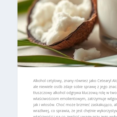
Alkohol cetylowy, znany również jako Cetearyl Al
ale niewiele osób zdaje sobie sprawę z jego znac
tłuszczowy alkohol odgrywa kluczową rolę w twor
właściwościom emolientowym, zatrzymuje wilgoć 
jak i włosów. Choć może brzmieć zaskakująco, al
wrażliwej, co sprawia, że jest chętnie wykorzys
właściwości i na co zwrócić uwagę przy jego wyb