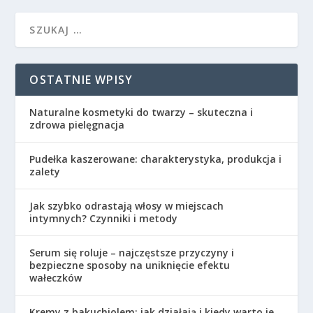
OSTATNIE WPISY
Naturalne kosmetyki do twarzy – skuteczna i
zdrowa pielęgnacja
Pudełka kaszerowane: charakterystyka, produkcja i
zalety
Jak szybko odrastają włosy w miejscach
intymnych? Czynniki i metody
Serum się roluje – najczęstsze przyczyny i
bezpieczne sposoby na uniknięcie efektu
wałeczków
Kremy z bakuchiolem: jak działają i kiedy warto je