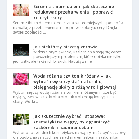
Serum z thiamidolem: jak skutecznie
redukować przebarwienia i poprawić
koloryt skóry
Serum z thiamidolem to jeden z najskuteczniejszych sposobów
na walkę z przebarwieniami i poprawę kolorytu cery. Dzięki
swojej zdolności …
Jak niektórzy niszczą zdrowie
W dzisiejszym świecie, uzależnienia stają się coraz
poważniejszym problemem, który dotyka nie tylko
jednostki, ale także ich bliskich. Nadużywanie …
Woda różana czy tonik różany – jak
wybrać i wykorzystać naturalną
pielęgnację skóry z różą w roli głównej
Wybór między wodą różaną a tonikiem różanym może być
mylący, zwłaszcza gdy oba produkty obiecują korzyści dla
skóry. Woda …
Jak skutecznie wybrać i stosować
kosmetyki na wągry, by ograniczyć
zaskórniki i nadmiar sebum
Wybór odpowiednich kosmetyków na wągry może być kluczowy
dla osób zmagających się z nadmiarem sebum i zaskórnikami.