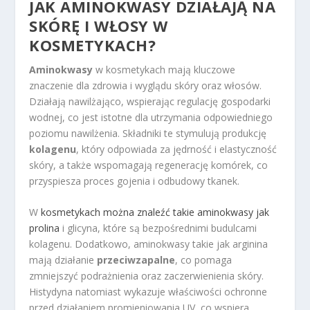
JAK AMINOKWASY DZIAŁAJĄ NA
SKÓRĘ I WŁOSY W
KOSMETYKACH?
Aminokwasy
w kosmetykach mają kluczowe
znaczenie dla zdrowia i wyglądu skóry oraz włosów.
Działają nawilżająco, wspierając regulację gospodarki
wodnej, co jest istotne dla utrzymania odpowiedniego
poziomu nawilżenia. Składniki te stymulują produkcję
kolagenu
, który odpowiada za jędrność i elastyczność
skóry, a także wspomagają regenerację komórek, co
przyspiesza proces gojenia i odbudowy tkanek.
W
kosmetykach można znaleźć takie aminokwasy jak
prolina
i glicyna, które są bezpośrednimi budulcami
kolagenu. Dodatkowo, aminokwasy takie jak arginina
mają działanie
przeciwzapalne
, co pomaga
zmniejszyć podrażnienia oraz zaczerwienienia skóry.
Histydyna natomiast wykazuje właściwości ochronne
przed działaniem promieniowania UV, co wspiera