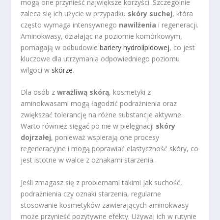
mogą one przynieść największe korzyści. Szczególnie
zaleca się ich użycie w przypadku
skóry suchej
, która
często wymaga intensywnego
nawilżenia
i regeneracji.
Aminokwasy, działając na poziomie komórkowym,
pomagają w odbudowie
bariery hydrolipidowej
, co jest
kluczowe dla utrzymania odpowiedniego poziomu
wilgoci w
skórze
.
Dla osób z
wrażliwą skórą
, kosmetyki z
aminokwasami mogą łagodzić podrażnienia oraz
zwiększać tolerancję na różne substancje aktywne.
Warto również sięgać po nie w pielęgnacji
skóry
dojrzałej
, ponieważ wspierają one procesy
regeneracyjne i mogą poprawiać elastyczność skóry, co
jest istotne w walce z oznakami starzenia.
Jeśli zmagasz się z problemami takimi jak suchość,
podrażnienia czy oznaki starzenia, regularne
stosowanie kosmetyków zawierających aminokwasy
może przynieść pozytywne efekty. Używaj ich w rutynie