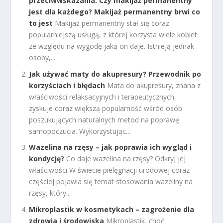
przeciwwskazania. Czy makijaż permanentny
jest dla każdego? Makijaż permanentny brwi co
to jest
Makijaż permanentny stał się coraz
popularniejszą usługą, z której korzysta wiele kobiet
ze względu na wygodę jaką on daje. Istnieją jednak
osoby,...
Jak używać maty do akupresury? Przewodnik po
korzyściach i błędach
Mata do akupresury, znana z
właściwości relaksacyjnych i terapeutycznych,
zyskuje coraz większą popularność wśród osób
poszukujących naturalnych metod na poprawę
samopoczucia. Wykorzystując...
Wazelina na rzęsy – jak poprawia ich wygląd i
kondycję?
Co daje wazelina na rzęsy? Odkryj jej
właściwości W świecie pielęgnacji urodowej coraz
częściej pojawia się temat stosowania wazeliny na
rzęsy, który...
Mikroplastik w kosmetykach – zagrożenie dla
zdrowia i środowiska
Mikroplastik, choć