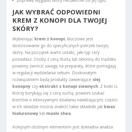
poprawę wyglądu skóry niezależnie od jej typu.
JAK WYBRAĆ ODPOWIEDNI
KREM Z KONOPI DLA TWOJEJ
SKÓRY?
Wybierając
krem z konopi
, kluczowe jest
dostosowanie go do specyficznych potrzeb twojej
skóry. Na początek warto ustalić, jaki typ cery
posiadasz. Osoby z cerą tłustą lub skłonną do trądziku
powinny zwrócić uwagę na preparaty, które pomagają
w regulacji wydzielania sebum. Doskonałym
rozwiązaniem będą produkty zawierające
olej
konopny
czy
ekstrakt z konopi siewnych
. Z kolei ci,
którzy borykają się z cerą suchą, powinni szukać
kremów o intensywnym działaniu nawilżającym; często
w ich składzie można znaleźć takie składniki jak
kwas
hialuronowy
lub
masło shea
.
Kolejnym istotnym elementem jest dokładna analiza