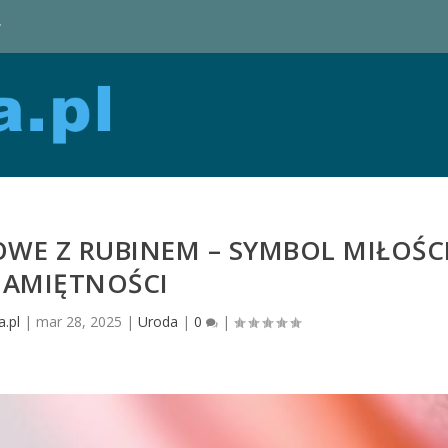
y
OWE Z RUBINEM – SYMBOL MIŁOŚC
NAMIĘTNOŚCI
.pl
|
mar 28, 2025
|
Uroda
|
0
|