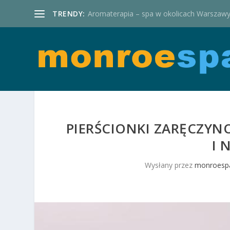
TRENDY:
Aromaterapia – spa w okolicach Warszaw
PIERŚCIONKI ZARĘCZYN
I 
Wysłany przez
monroespa