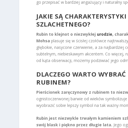
go przepisać w bardziej angażujący i naturalny s
JAKIE SĄ CHARAKTERYSTYKI
SZLACHETNEGO?
Rubin to klejnot o niezwykłej
urodzie
, chara
Mohsa
plasuje się w ścisłej czołówce najtrwalsz
głębokie, nasycone czerwienie, a za najbardziej 
subtelnym, niebieskawym akcentem. Co więcej, r
od kąta obserwacji, możemy podziwiać jego odmi
DLACZEGO WARTO WYBRAĆ 
RUBINEM?
Pierścionek zaręczynowy z rubinem to niezw
ognistoczerwonej barwie od wieków symbolizuje
wyobrazić sobie lepszy symbol na tak ważny mo
Rubin jest niezwykle trwałym kamieniem sz
swój blask i piękno przez długie lata.
Jego ogn