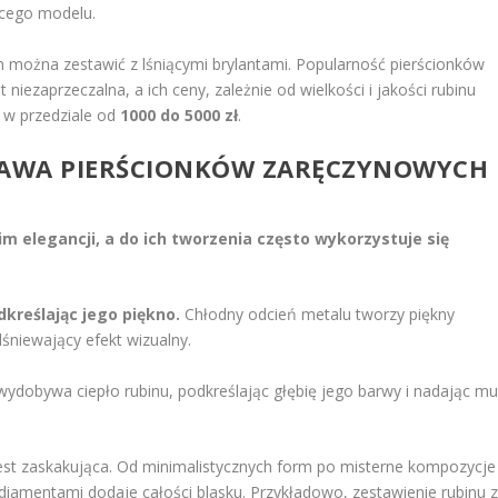
ącego modelu.
in można zestawić z lśniącymi brylantami. Popularność pierścionków
iezaprzeczalna, a ich ceny, zależnie od wielkości i jakości rubinu
 w przedziale od
1000 do 5000 zł
.
PRAWA PIERŚCIONKÓW ZARĘCZYNOWYCH
m elegancji, a do ich tworzenia często wykorzystuje się
dkreślając jego piękno.
Chłodny odcień metalu tworzy piękny
lśniewający efekt wizualny.
 wydobywa ciepło rubinu, podkreślając głębię jego barwy i nadając m
st zaskakująca. Od minimalistycznych form po misterne kompozycje
z diamentami dodaje całości blasku. Przykładowo, zestawienie rubinu 