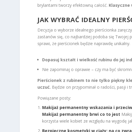
brylantami tworzy efektowną całość.
Klasyczne 
JAK WYBRAĆ IDEALNY PIER
Decyzja o wyborze idealnego pierścionka zaręc
zastanów się, co najbardziej podoba się Twojej pr
sprawi, że pierścionek będzie naprawdę unikalny.
Dopasuj kształt i wielkość rubinu do jej i
Nie zapominaj o oprawie – czy ma być skromna
Pierścionek z rubinem to nie tylko piękny k
uczuć.
Będzie on przypominał o radości, pasji i t
Powiązane posty:
Makijaż permanentny wskazania i przeciw
Makijaż permanentny brwi co to jest
Makij
korzysta wiele kobiet ze względu na wygodę jaką
Bezpieczne kosmetyki w ciąży: na co zwr