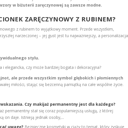
wzory w biżuterii zaręczynowej są zawsze modne.
ŚCIONEK ZARĘCZYNOWY Z RUBINEM?
zynowego z rubinem to wyjątkowy moment. Przede wszystkim,
zyszłej narzeczonej – jej gust jest tu najważniejszy, a personalizacj
ndywidualnego stylu.
 i elegancka, czy może bardziej bogata i dekoracyjna?
lejnot, ale przede wszystkim symbol głębokich i płomiennych
rwałej miłości, stając się bezcenną pamiątką na całe wspólne życie.
wskazania. Czy makijaż permanentny jest dla każdego?
aż permanentny stał się coraz popularniejszą usługą, z której
 on daje. Istnieją jednak osoby,...
acać uwagę?
Bezpieczne kosmetyki w ciąży to temat, który zyskuje