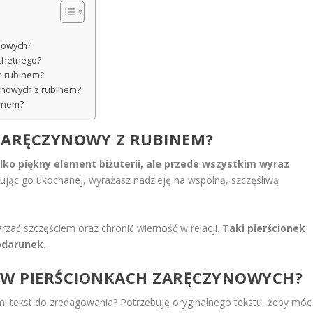
ynowych?
achetnego?
z rubinem?
zynowych z rubinem?
binem?
ZARĘCZYNOWY Z RUBINEM?
lko piękny element biżuterii, ale przede wszystkim wyraz
jąc go ukochanej, wyrażasz nadzieję na wspólną, szczęśliwą
rzać szczęściem oraz chronić wierność w relacji.
Taki pierścionek
odarunek.
N W PIERŚCIONKACH ZARĘCZYNOWYCH?
 tekst do zredagowania? Potrzebuję oryginalnego tekstu, żeby móc