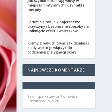
Jak szybko odrastają włosy w
miejscach intymnych? Czynniki i
metody
Serum się roluje – najczęstsze
przyczyny i bezpieczne sposoby na
uniknięcie efektu wałeczków
Kremy z bakuchiolem: jak działają i
kiedy warto je włączyć do
codziennej pielęgnacji skóry
NAJNOWSZE KOMENTARZE
Salon spa Katowice Piotrowice,
Kostuchna i okolice