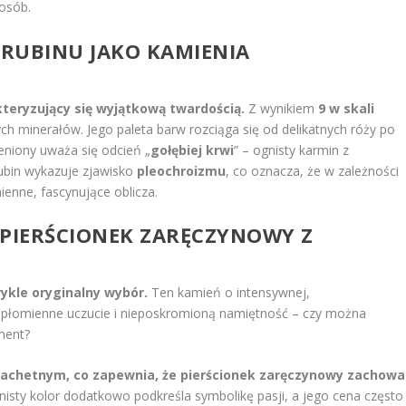
posób.
 RUBINU JAKO KAMIENIA
kteryzujący się wyjątkową twardością.
Z wynikiem
9 w skali
ych minerałów. Jego paleta barw rozciąga się od delikatnych róży po
ceniony uważa się odcień „
gołębiej krwi
” – ognisty karmin z
ubin wykazuje zjawisko
pleochroizmu
, co oznacza, że w zależności
enne, fascynujące oblicza.
PIERŚCIONEK ZARĘCZYNOWY Z
ykle oryginalny wybór.
Ten kamień o intensywnej,
 płomienne uczucie i nieposkromioną namiętność – czy można
ment?
lachetnym, co zapewnia, że pierścionek zaręczynowy zachowa
isty kolor dodatkowo podkreśla symbolikę pasji, a jego cena często