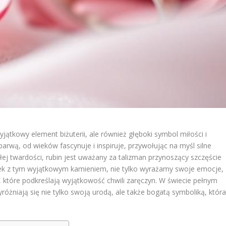
jątkowy element biżuterii, ale również głęboki symbol miłości i
arwą, od wieków fascynuje i inspiruje, przywołując na myśl silne
kłej twardości, rubin jest uważany za talizman przynoszący szczęście
nek z tym wyjątkowym kamieniem, nie tylko wyrażamy swoje emocje,
, które podkreślają wyjątkowość chwili zaręczyn. W świecie pełnym
óżniają się nie tylko swoją urodą, ale także bogatą symboliką, któr