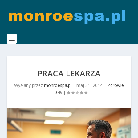
PRACA LEKARZA
Wysłany przez
monroespa.pl
|
maj 31, 2014
|
Zdrowie
|
0
|