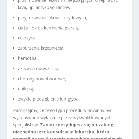
przyjmowanie leków zmniejszających krzepliwość
krwi, np. antykoagulantów,
przyjmowanie leków sterydowych,
ciąża i okres karmienia piersią,
cukrzyca,
zaburzenia krzepnięcia,
hemofilia,
aktywna opryszczka,
choroby nowotworowe,
epilepsja,
zwykłe przeziębienie lub grypa.
Pamiętajmy, że tego typu procedury powinny być
wykonywane wyłącznie przez wykwalifikowanych
specjalistów.
Zanim zdecydujesz się na zabieg,
niezbędna jest konsultacja lekarska, która
pozwoli na wykluczenie wszelkich potencjalnych