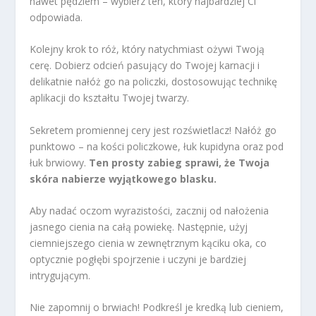
nawet pędzlem – wybierz ten, który najbardziej Ci
odpowiada.
Kolejny krok to róż, który natychmiast ożywi Twoją
cerę. Dobierz odcień pasujący do Twojej karnacji i
delikatnie nałóż go na policzki, dostosowując technikę
aplikacji do kształtu Twojej twarzy.
Sekretem promiennej cery jest rozświetlacz! Nałóż go
punktowo – na kości policzkowe, łuk kupidyna oraz pod
łuk brwiowy.
Ten prosty zabieg sprawi, że Twoja
skóra nabierze wyjątkowego blasku.
Aby nadać oczom wyrazistości, zacznij od nałożenia
jasnego cienia na całą powiekę. Następnie, użyj
ciemniejszego cienia w zewnętrznym kąciku oka, co
optycznie pogłębi spojrzenie i uczyni je bardziej
intrygującym.
Nie zapomnij o brwiach! Podkreśl je kredką lub cieniem,