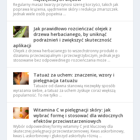
Regularny masaż twarzy przynosi szereg korzyści, takich jak
poprawa krążenia, ujędrnienie skóry i redukcja zmarszczek.
Jednak wiele osób popełnia …
Jak prawidłowo rozcieńczać olejek z
drzewa herbacianego, by uniknąć
podrażnień i zwiększyć skuteczność
aplikacji
Olejek z drzewa herbacianego to wszechstronny produkt o
działaniu przeciwzapalnym i przeciwgrzybiczym, jednak jego
stosowanie bez odpowiedniego rozcieńczania może …
Tatuaż za uchem: znaczenie, wzory i
pielęgnacja tatuażu
Tatuaże od dawna stanowią niezwykły sposób
wyrażania siebie, a tatuaż za uchem zyskuje coraz większą
popularność. To nie tylko …
Witamina C w pielęgnacji skóry: jak
wybrać formę i stosować dla widocznych
efektów przeciwstarzeniowych
Wybór odpowiedniej formy witaminy C jest kluczowy dla
skutecznej pielęgnacji przeciwstarzeniowej. Kwas askorbinowy,
kwas L-askorbinowy i glukozyd askorbylu różnią …