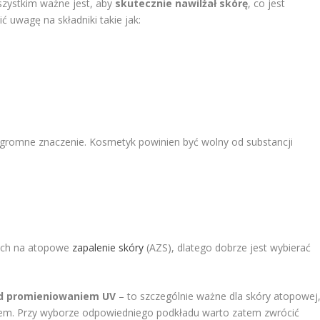
szystkim ważne jest, aby
skutecznie nawilżał skórę
, co jest
ć uwagę na składniki takie jak:
.
ogromne znaczenie. Kosmetyk powinien być wolny od substancji
cych na atopowe
zapalenie skóry
(AZS), dlatego dobrze jest wybierać
ed promieniowaniem UV
– to szczególnie ważne dla skóry atopowej
cem. Przy wyborze odpowiedniego podkładu warto zatem zwrócić