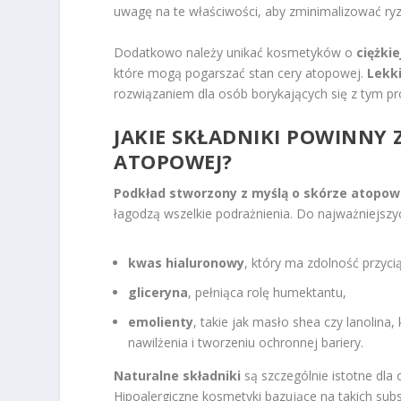
uwagę na te właściwości, aby zminimalizować ryz
Dodatkowo należy unikać kosmetyków o
ciężkie
które mogą pogarszać stan cery atopowej.
Lekk
rozwiązaniem dla osób borykających się z tym p
JAKIE SKŁADNIKI POWINNY 
ATOPOWEJ?
Podkład stworzony z myślą o skórze atopow
łagodzą wszelkie podrażnienia. Do najważniejszy
kwas hialuronowy
, który ma zdolność przyci
gliceryna
, pełniąca rolę humektantu,
emolienty
, takie jak masło shea czy lanolin
nawilżenia i tworzeniu ochronnej bariery.
Naturalne składniki
są szczególnie istotne dla
Hipoalergiczne kosmetyki bazujące na takich sub