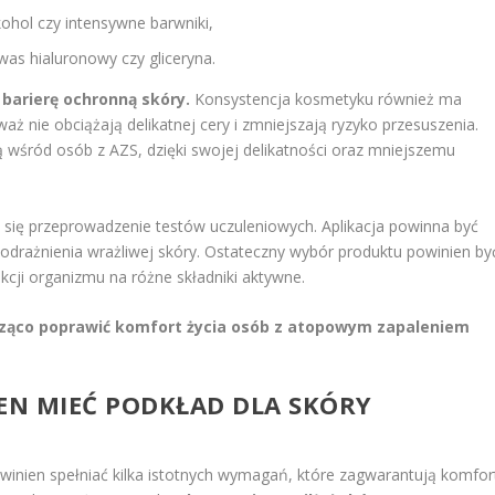
kohol czy intensywne barwniki,
kwas hialuronowy czy gliceryna.
 barierę ochronną skóry.
Konsystencja kosmetyku również ma
aż nie obciążają delikatnej cery i zmniejszają ryzyko przesuszenia.
ą wśród osób z AZS, dzięki swojej delikatności oraz mniejszemu
ię przeprowadzenie testów uczuleniowych. Aplikacja powinna być
drażnienia wrażliwej skóry. Ostateczny wybór produktu powinien by
cji organizmu na różne składniki aktywne.
cząco poprawić komfort życia osób z atopowym zapaleniem
IEN MIEĆ PODKŁAD DLA SKÓRY
inien spełniać kilka istotnych wymagań, które zagwarantują komfor