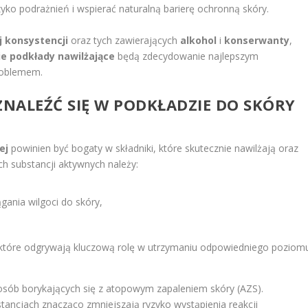
yko podrażnień i wspierać naturalną barierę ochronną skóry.
j konsystencji
oraz tych zawierających
alkohol
i
konserwanty
,
ie podkłady nawilżające
będą zdecydowanie najlepszym
roblemem.
ZNALEŹĆ SIĘ W PODKŁADZIE DO SKÓRY
ej
powinien być bogaty w składniki, które skutecznie nawilżają oraz
ch substancji aktywnych należy:
ągania wilgoci do skóry,
a, które odgrywają kluczową rolę w utrzymaniu odpowiedniego poziom
 osób borykających się z atopowym zapaleniem skóry (AZS).
stancjach znacząco zmniejszają ryzyko wystąpienia reakcji