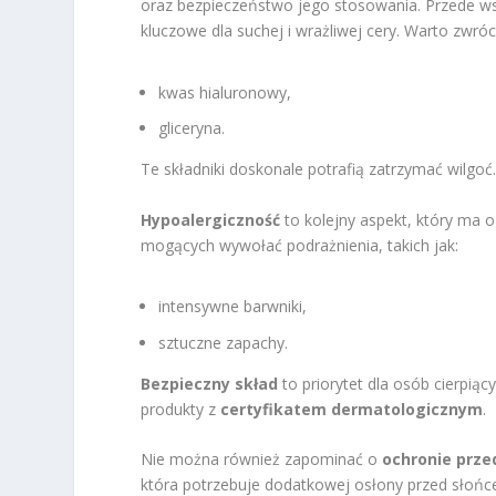
oraz bezpieczeństwo jego stosowania. Przede w
kluczowe dla suchej i wrażliwej cery. Warto zwróci
kwas hialuronowy,
gliceryna.
Te składniki doskonale potrafią zatrzymać wilgoć
Hypoalergiczność
to kolejny aspekt, który ma 
mogących wywołać podrażnienia, takich jak:
intensywne barwniki,
sztuczne zapachy.
Bezpieczny skład
to priorytet dla osób cierpią
produkty z
certyfikatem dermatologicznym
.
Nie można również zapominać o
ochronie prz
która potrzebuje dodatkowej osłony przed słoń