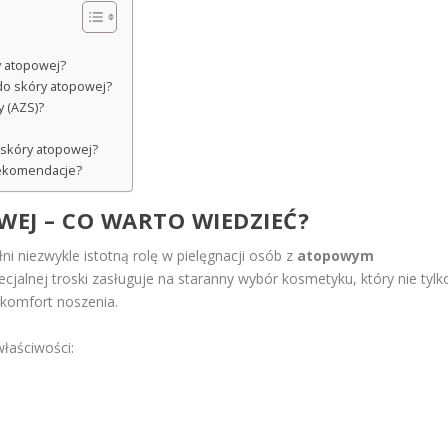
y atopowej?
 do skóry atopowej?
 (AZS)?
a skóry atopowej?
rekomendacje?
EJ – CO WARTO WIEDZIEĆ?
ni niezwykle istotną rolę w pielęgnacji osób z
atopowym
cjalnej troski zasługuje na staranny wybór kosmetyku, który nie tylk
z komfort noszenia.
właściwości: