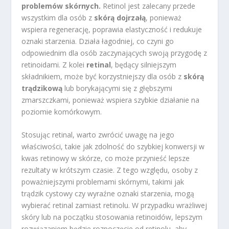
problemów skórnych.
Retinol jest zalecany przede
wszystkim dla osób z
skórą dojrzałą
, ponieważ
wspiera regenerację, poprawia elastyczność i redukuje
oznaki starzenia. Działa łagodniej, co czyni go
odpowiednim dla osób zaczynających swoją przygodę z
retinoidami. Z kolei
retinal
, będący silniejszym
składnikiem, może być korzystniejszy dla osób z
skórą
trądzikową
lub borykającymi się z głębszymi
zmarszczkami, ponieważ wspiera szybkie działanie na
poziomie komórkowym.
Stosując retinal, warto zwrócić uwagę na jego
właściwości, takie jak zdolność do szybkiej konwersji w
kwas retinowy w skórze, co może przynieść lepsze
rezultaty w krótszym czasie. Z tego względu, osoby z
poważniejszymi problemami skórnymi, takimi jak
trądzik cystowy czy wyraźne oznaki starzenia, mogą
wybierać retinal zamiast retinolu. W przypadku wrażliwej
skóry lub na początku stosowania retinoidów, lepszym
rozwiązaniem będzie rozpoczęcie od retinolu, aby