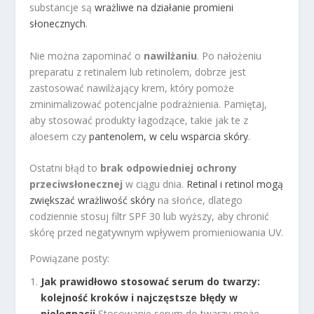
substancje są
wrażliwe na działanie promieni
słonecznych
.
Nie można zapominać o
nawilżaniu
. Po nałożeniu
preparatu z retinalem lub retinolem, dobrze jest
zastosować nawilżający krem, który pomoże
zminimalizować potencjalne podrażnienia. Pamiętaj,
aby stosować produkty łagodzące, takie jak te z
aloesem czy
pantenolem, w celu wsparcia skóry
.
Ostatni błąd to
brak odpowiedniej ochrony
przeciwsłonecznej
w ciągu dnia.
Retinal i retinol mogą
zwiększać wrażliwość skóry
na słońce, dlatego
codziennie stosuj filtr SPF 30 lub wyższy, aby chronić
skórę przed negatywnym wpływem promieniowania UV.
Powiązane posty:
Jak prawidłowo stosować serum do twarzy:
kolejność kroków i najczęstsze błędy w
pielęgnacji
Stosowanie serum do twarzy może