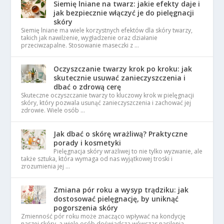
Siemię lniane na twarz: jakie efekty daje i
jak bezpiecznie włączyć je do pielęgnacji
skóry
Siemię lniane ma wiele korzystnych efektów dla skóry twarzy,
takich jak nawilżenie, wygładzenie oraz działanie
przeciwzapalne. Stosowanie maseczki z …
Oczyszczanie twarzy krok po kroku: jak
skutecznie usuwać zanieczyszczenia i
dbać o zdrową cerę
Skuteczne oczyszczanie twarzy to kluczowy krok w pielęgnacji
skóry, który pozwala usunąć zanieczyszczenia i zachować jej
zdrowie. Wiele osób …
Jak dbać o skórę wrażliwą? Praktyczne
porady i kosmetyki
Pielęgnacja skóry wrażliwej to nie tylko wyzwanie, ale
także sztuka, która wymaga od nas wyjątkowej troski i
zrozumienia jej …
Zmiana pór roku a wysyp trądziku: jak
dostosować pielęgnację, by uniknąć
pogorszenia skóry
Zmienność pór roku może znacząco wpływać na kondycję
naszej skóry, a wiele osób doświadcza wówczas nasilenia