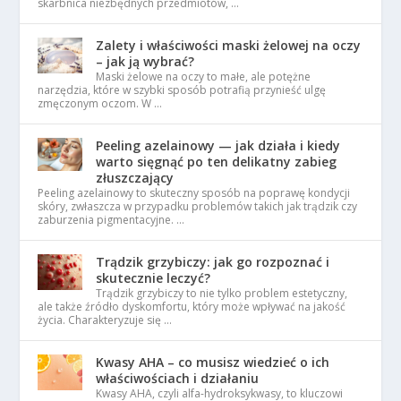
skarbnica niezbędnych przedmiotów, …
Zalety i właściwości maski żelowej na oczy
– jak ją wybrać?
Maski żelowe na oczy to małe, ale potężne
narzędzia, które w szybki sposób potrafią przynieść ulgę
zmęczonym oczom. W …
Peeling azelainowy — jak działa i kiedy
warto sięgnąć po ten delikatny zabieg
złuszczający
Peeling azelainowy to skuteczny sposób na poprawę kondycji
skóry, zwłaszcza w przypadku problemów takich jak trądzik czy
zaburzenia pigmentacyjne. …
Trądzik grzybiczy: jak go rozpoznać i
skutecznie leczyć?
Trądzik grzybiczy to nie tylko problem estetyczny,
ale także źródło dyskomfortu, który może wpływać na jakość
życia. Charakteryzuje się …
Kwasy AHA – co musisz wiedzieć o ich
właściwościach i działaniu
Kwasy AHA, czyli alfa-hydroksykwasy, to kluczowi