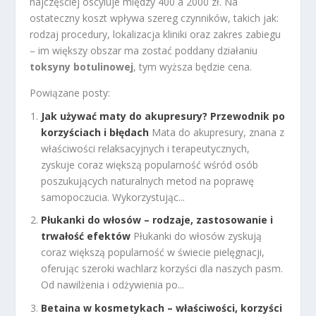
najczęściej oscyluje między 400 a 2000 zł. Na
ostateczny koszt wpływa szereg czynników, takich jak:
rodzaj procedury, lokalizacja kliniki oraz zakres zabiegu
– im większy obszar ma zostać poddany działaniu
toksyny botulinowej
, tym wyższa będzie cena.
Powiązane posty:
Jak używać maty do akupresury? Przewodnik po
korzyściach i błędach
Mata do akupresury, znana z
właściwości relaksacyjnych i terapeutycznych,
zyskuje coraz większą popularność wśród osób
poszukujących naturalnych metod na poprawę
samopoczucia. Wykorzystując...
Płukanki do włosów – rodzaje, zastosowanie i
trwałość efektów
Płukanki do włosów zyskują
coraz większą popularność w świecie pielęgnacji,
oferując szeroki wachlarz korzyści dla naszych pasm.
Od nawilżenia i odżywienia po...
Betaina w kosmetykach – właściwości, korzyści