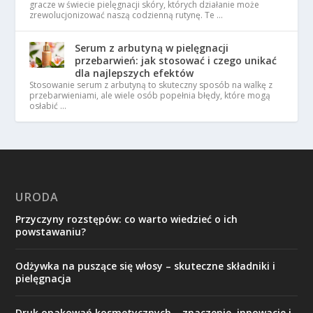
gracze w świecie pielęgnacji skóry, których działanie może
zrewolucjonizować naszą codzienną rutynę. Te …
Serum z arbutyną w pielęgnacji
przebarwień: jak stosować i czego unikać
dla najlepszych efektów
Stosowanie serum z arbutyną to skuteczny sposób na walkę z
przebarwieniami, ale wiele osób popełnia błędy, które mogą
osłabić …
URODA
Przyczyny rozstępów: co warto wiedzieć o ich
powstawaniu?
Odżywka na puszące się włosy – skuteczne składniki i
pielęgnacja
Druk opakowań kosmetycznych – znaczenie, innowacje i