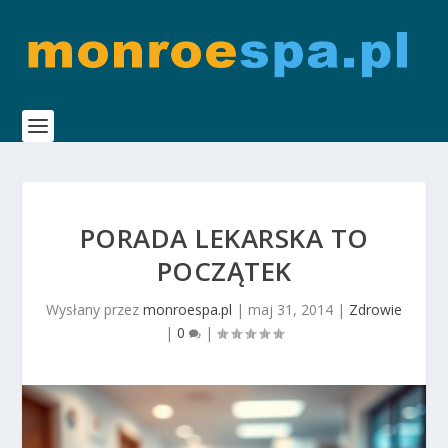
PORADA LEKARSKA TO
POCZĄTEK
Wysłany przez
monroespa.pl
|
maj 31, 2014
|
Zdrowie
|
0
|