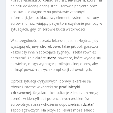
Porada lekarska to
konsultacja z lekarzem
, która ma
na celu dokładną ocenę stanu zdrowia pacjenta oraz
postawienie diagnozy na podstawie zebranych
informacji. Jest to kluczowy element systemu ochrony
zdrowia, umożliwiający pacjentom uzyskanie pomocy w
sytuacjach, gdy ich zdrowie budzi wątpliwości.
W szczególności, porada lekarska jest niezbędna, gdy
wystąpią
objawy chorobowe
, takie jak ból, gorączka,
kaszel czy inne niepokojące sygnały. Trzeba również
pamiętać, że niektóre
urazy
, nawet te, które wydają się
niewielkie, mogą wymagać profesjonalnej oceny, aby
uniknąć poważniejszych komplikacji zdrowotnych.
Oprócz sytuacji kryzysowych, porady lekarskie są
również istotne w kontekście
profilaktyki
zdrowotnej
. Regularne konsultacje z lekarzem mogą
pomóc w identyfikacji potencjalnych problemów
zdrowotnych oraz wdrożeniu odpowiednich
działań
zapobiegawczych. Na przykład, lekarz może zalecić