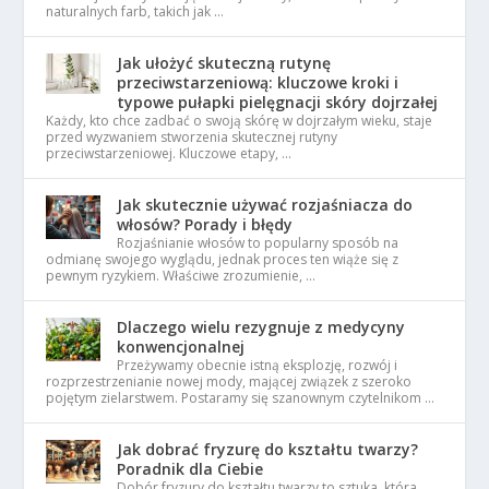
naturalnych farb, takich jak …
Jak ułożyć skuteczną rutynę
przeciwstarzeniową: kluczowe kroki i
typowe pułapki pielęgnacji skóry dojrzałej
Każdy, kto chce zadbać o swoją skórę w dojrzałym wieku, staje
przed wyzwaniem stworzenia skutecznej rutyny
przeciwstarzeniowej. Kluczowe etapy, …
Jak skutecznie używać rozjaśniacza do
włosów? Porady i błędy
Rozjaśnianie włosów to popularny sposób na
odmianę swojego wyglądu, jednak proces ten wiąże się z
pewnym ryzykiem. Właściwe zrozumienie, …
Dlaczego wielu rezygnuje z medycyny
konwencjonalnej
Przeżywamy obecnie istną eksplozję, rozwój i
rozprzestrzenianie nowej mody, mającej związek z szeroko
pojętym zielarstwem. Postaramy się szanownym czytelnikom …
Jak dobrać fryzurę do kształtu twarzy?
Poradnik dla Ciebie
Dobór fryzury do kształtu twarzy to sztuka, która