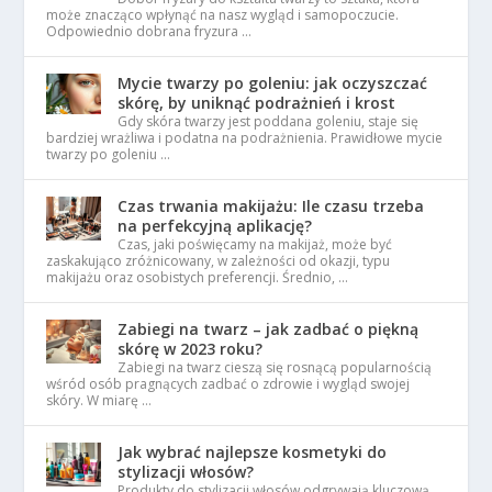
może znacząco wpłynąć na nasz wygląd i samopoczucie.
Odpowiednio dobrana fryzura …
Mycie twarzy po goleniu: jak oczyszczać
skórę, by uniknąć podrażnień i krost
Gdy skóra twarzy jest poddana goleniu, staje się
bardziej wrażliwa i podatna na podrażnienia. Prawidłowe mycie
twarzy po goleniu …
Czas trwania makijażu: Ile czasu trzeba
na perfekcyjną aplikację?
Czas, jaki poświęcamy na makijaż, może być
zaskakująco zróżnicowany, w zależności od okazji, typu
makijażu oraz osobistych preferencji. Średnio, …
Zabiegi na twarz – jak zadbać o piękną
skórę w 2023 roku?
Zabiegi na twarz cieszą się rosnącą popularnością
wśród osób pragnących zadbać o zdrowie i wygląd swojej
skóry. W miarę …
Jak wybrać najlepsze kosmetyki do
stylizacji włosów?
Produkty do stylizacji włosów odgrywają kluczową