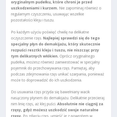
oryginalnym pudełku, które chroni je przed
uszkodzeniami i kurzem.
Nie zapominaj również o
regularnym czyszczeniu, usuwając wszelkie
pozostałości kleju i tuszu.
Po każdym użyciu poświęć chwilę na delikatne
oczyszczenie rzęs.
Najlepiej sprawdzi się do tego
specjalny płyn do demakijażu, który skutecznie
rozpuści resztki kleju i tuszu, nie niszcząc przy
tym delikatnych włókien.
Oprócz oryginalnego
pudełka, możesz również zainwestować w specjalny
pojemnik do przechowywania rzęs. Pamiętaj, aby
podczas zdejmowania rzęs unikać szarpania, ponieważ
może to doprowadzić do ich uszkodzenia.
Do usuwania rzęs przyda się bawełniany wacik
nasączony płynem do demakijażu. Delikatnie przecieraj
nim linię rzęs, aż klej puści.
Absolutnie nie ciągnij za
rzęsy, gdyż możesz uszkodzić swoje naturalne
rzęsy.
Po zdjęciu rzęs, umieść je z powrotem w