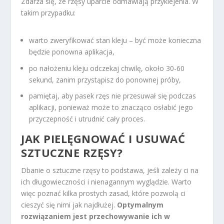
Zdarza się, że rzęsy uparcie odmawiają przyklejenia. W
takim przypadku:
warto zweryfikować stan kleju – być może konieczna
będzie ponowna aplikacja,
po nałożeniu kleju odczekaj chwilę, około 30-60
sekund, zanim przystąpisz do ponownej próby,
pamiętaj, aby pasek rzęs nie przesuwał się podczas
aplikacji, ponieważ może to znacząco osłabić jego
przyczepność i utrudnić cały proces.
JAK PIELĘGNOWAĆ I USUWAĆ
SZTUCZNE RZĘSY?
Dbanie o sztuczne rzęsy to podstawa, jeśli zależy ci na
ich długowieczności i nienagannym wyglądzie. Warto
więc poznać kilka prostych zasad, które pozwolą ci
cieszyć się nimi jak najdłużej.
Optymalnym
rozwiązaniem jest przechowywanie ich w