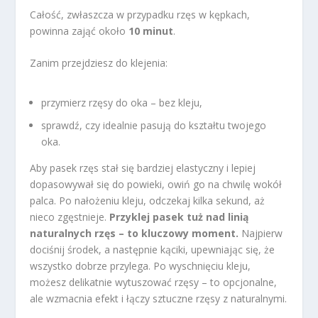
Całość, zwłaszcza w przypadku rzęs w kępkach,
powinna zająć około
10 minut
.
Zanim przejdziesz do klejenia:
przymierz rzęsy do oka – bez kleju,
sprawdź, czy idealnie pasują do kształtu twojego
oka.
Aby pasek rzęs stał się bardziej elastyczny i lepiej
dopasowywał się do powieki, owiń go na chwilę wokół
palca. Po nałożeniu kleju, odczekaj kilka sekund, aż
nieco zgęstnieje.
Przyklej pasek tuż nad linią
naturalnych rzęs – to kluczowy moment.
Najpierw
dociśnij środek, a następnie kąciki, upewniając się, że
wszystko dobrze przylega. Po wyschnięciu kleju,
możesz delikatnie wytuszować rzęsy – to opcjonalne,
ale wzmacnia efekt i łączy sztuczne rzęsy z naturalnymi.