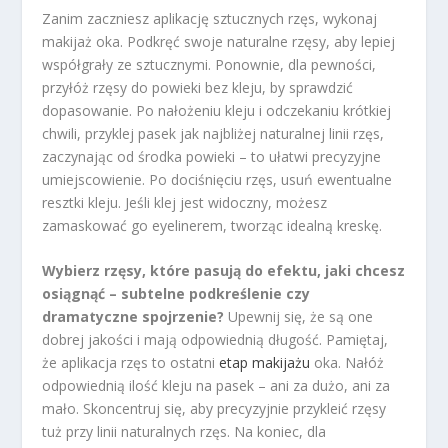
Zanim zaczniesz aplikację sztucznych rzęs, wykonaj
makijaż oka. Podkręć swoje naturalne rzęsy, aby lepiej
współgrały ze sztucznymi. Ponownie, dla pewności,
przyłóż rzęsy do powieki bez kleju, by sprawdzić
dopasowanie. Po nałożeniu kleju i odczekaniu krótkiej
chwili, przyklej pasek jak najbliżej naturalnej linii rzęs,
zaczynając od środka powieki – to ułatwi precyzyjne
umiejscowienie. Po dociśnięciu rzęs, usuń ewentualne
resztki kleju. Jeśli klej jest widoczny, możesz
zamaskować go eyelinerem, tworząc idealną kreskę.
Wybierz rzęsy, które pasują do efektu, jaki chcesz
osiągnąć – subtelne podkreślenie czy
dramatyczne spojrzenie?
Upewnij się, że są one
dobrej jakości i mają odpowiednią długość. Pamiętaj,
że aplikacja rzęs to ostatni
etap makijażu
oka. Nałóż
odpowiednią ilość kleju na pasek – ani za dużo, ani za
mało. Skoncentruj się, aby precyzyjnie przykleić rzęsy
tuż przy linii naturalnych rzęs. Na koniec, dla