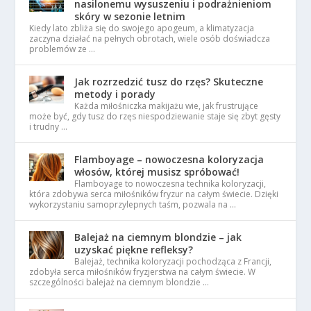
nasilonemu wysuszeniu i podrażnieniom
skóry w sezonie letnim
Kiedy lato zbliża się do swojego apogeum, a klimatyzacja
zaczyna działać na pełnych obrotach, wiele osób doświadcza
problemów ze …
Jak rozrzedzić tusz do rzęs? Skuteczne
metody i porady
Każda miłośniczka makijażu wie, jak frustrujące
może być, gdy tusz do rzęs niespodziewanie staje się zbyt gęsty
i trudny …
Flamboyage – nowoczesna koloryzacja
włosów, której musisz spróbować!
Flamboyage to nowoczesna technika koloryzacji,
która zdobywa serca miłośników fryzur na całym świecie. Dzięki
wykorzystaniu samoprzylepnych taśm, pozwala na …
Balejaż na ciemnym blondzie – jak
uzyskać piękne refleksy?
Balejaż, technika koloryzacji pochodząca z Francji,
zdobyła serca miłośników fryzjerstwa na całym świecie. W
szczególności balejaż na ciemnym blondzie …