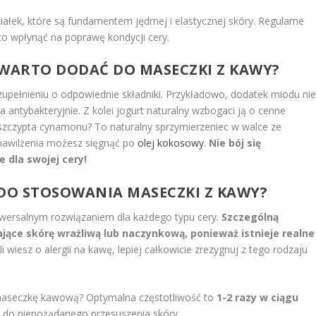
iałek, które są fundamentem jędrnej i elastycznej skóry. Regularne
o wpłynąć na poprawę kondycji cery.
 WARTO DODAĆ DO MASECZKI Z KAWY?
uzupełnieniu o odpowiednie składniki. Przykładowo, dodatek miodu ni
ła antybakteryjnie. Z kolei jogurt naturalny wzbogaci ją o cenne
 A szczypta cynamonu? To naturalny sprzymierzeniec w walce ze
 nawilżenia możesz sięgnąć po
olej kokosowy
.
Nie bój się
 dla swojej cery!
 DO STOSOWANIA MASECZKI Z KAWY?
niwersalnym rozwiązaniem dla każdego typu cery.
Szczególną
ące skórę wrażliwą lub naczynkową, ponieważ istnieje realne
li wiesz o alergii na kawę, lepiej całkowicie zrezygnuj z tego rodzaju
 maseczkę kawową? Optymalna częstotliwość to
1-2 razy w ciągu
do niepożądanego przesuszenia skóry.