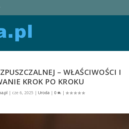
y
ZPUSZCZALNEJ – WŁAŚCIWOŚCI I
ANIE KROK PO KROKU
a.pl
|
cze 6, 2025
|
Uroda
|
0
|