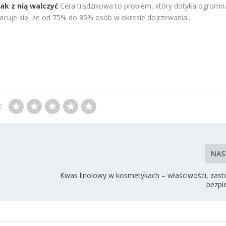
jak z nią walczyć
Cera trądzikowa to problem, który dotyka ogromn
acuje się, że od 75% do 85% osób w okresie dojrzewania...
:
NAS
S
Kwas linolowy w kosmetykach – właściwości, zast
bezpi