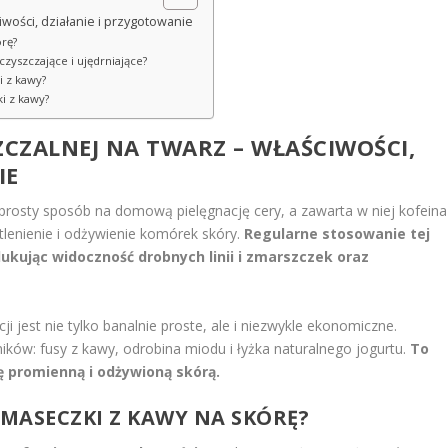
wości, działanie i przygotowanie
órę?
czyszczające i ujędrniające?
i z kawy?
i z kawy?
CZALNEJ NA TWARZ – WŁAŚCIWOŚCI,
IE
prosty sposób na domową pielęgnację cery, a zawarta w niej kofeina
otlenienie i odżywienie komórek skóry.
Regularne stosowanie tej
ukując widoczność drobnych linii i zmarszczek oraz
i jest nie tylko banalnie proste, ale i niezwykle ekonomiczne.
ików: fusy z kawy, odrobina miodu i łyżka naturalnego jogurtu.
To
ę promienną i odżywioną skórą.
 MASECZKI Z KAWY NA SKÓRĘ?