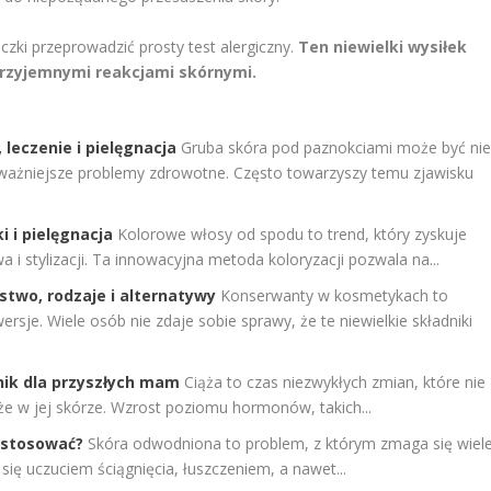
ki przeprowadzić prosty test alergiczny.
Ten niewielki wysiłek
przyjemnymi reakcjami skórnymi.
leczenie i pielęgnacja
Gruba skóra pod paznokciami może być ni
poważniejsze problemy zdrowotne. Często towarzyszy temu zjawisku
i i pielęgnacja
Kolorowe włosy od spodu to trend, który zyskuje
 i stylizacji. Ta innowacyjna metoda koloryzacji pozwala na...
two, rodzaje i alternatywy
Konserwanty w kosmetykach to
ersje. Wiele osób nie zdaje sobie sprawy, że te niewielkie składniki
nik dla przyszłych mam
Ciąża to czas niezwykłych zmian, które nie
kże w jej skórze. Wzrost poziomu hormonów, takich...
i stosować?
Skóra odwodniona to problem, z którym zmaga się wiel
się uczuciem ściągnięcia, łuszczeniem, a nawet...