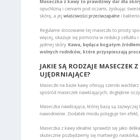
Maseczka z kawy to prawdziwy dar dla skóry
opuchlizną i cieniami pod oczami, zyskując świe
skórę, a jej
właściwości przeciwzapalne
i bakteri
Regularne stosowanie tej maseczki to prosty spo
więcej, okazuje się pomocna w redukcji cellulitu 
jędrnej skóry.
Kawa, będąca bogatym źródłem 
wolnych rodników, które przyspieszają proce
JAKIE SĄ RODZAJE MASECZEK Z
UJĘDRNIAJĄCE?
Maseczki na bazie kawy oferują szeroki wachlarz 
spośród maseczek nawilżających, dogłębnie oczys
Maseczka nawilżająca, której bazą są zazwycza
nawodnienie. Dodatek miodu potęguje ten efekt, 
Maseczka z kawy idealnie sprawdzi się jako delika
skutecznie pozbędziemy się martwego naskórka, 