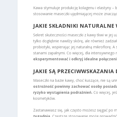
Kawa stymuluje produkcję kolagenu i elastyny – b
stosowanie maseczki ujędrniającej może znacząc
JAKIE SKŁADNIKI NATURALNE
Sekret skuteczności maseczki z kawy tkwi w jej 
tylko dogłębnie nawilży skórę, ale również zadzia
probiotyki, wspierając jej naturalną mikroflorę.
stanami zapalnymi. Co więcej, dla intensywnego
eksperymentować i odkryj idealne połączenie
JAKIE SĄ PRZECIWWSKAZANIA
Maseczki na bazie kawy, choć kuszące, nie są u
ostrożność powinny zachować osoby posiadaj
ryzyko wystąpienia podrażnień.
Co więcej, jeś
kosmetyków.
Zastanawiasz się, jak często możesz sięgać po
tygodnia.
Częstsze stosowanie może prowadzić 