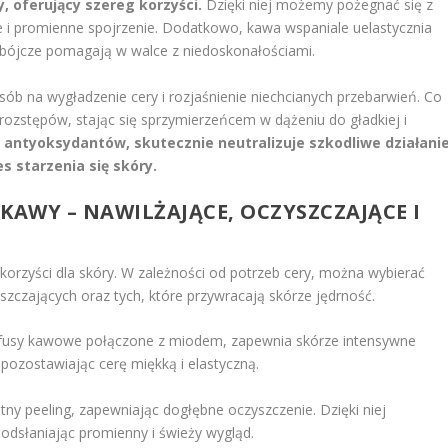
, oferujący szereg korzyści.
Dzięki niej możemy pożegnać się z
że i promienne spojrzenie. Dodatkowo, kawa wspaniale uelastycznia
obójcze pomagają w walce z niedoskonałościami.
sób na wygładzenie cery i rozjaśnienie niechcianych przebarwień. Co
i rozstępów, stając się sprzymierzeńcem w dążeniu do gładkiej i
antyoksydantów, skutecznie neutralizuje szkodliwe działani
s starzenia się skóry.
 KAWY – NAWILŻAJĄCE, OCZYSZCZAJĄCE I
korzyści dla skóry. W zależności od potrzeb cery, można wybierać
zczających oraz tych, które przywracają skórze jędrność.
j fusy kawowe połączone z miodem, zapewnia skórze intensywne
pozostawiając cerę miękką i elastyczną.
tny peeling, zapewniając dogłębne oczyszczenie. Dzięki niej
odsłaniając promienny i świeży wygląd.