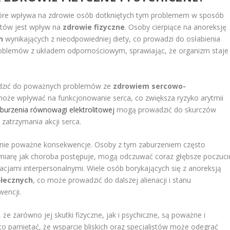
tóre wpływa na zdrowie osób dotkniętych tym problemem w sposób
któw jest wpływ na
zdrowie fizyczne
. Osoby cierpiące na anoreksję
h
wynikających z nieodpowiedniej diety, co prowadzi do osłabienia
roblemów z układem odpornościowym, sprawiając, że organizm staje
adzić do poważnych problemów ze
zdrowiem sercowo-
 może wpływać na funkcjonowanie serca, co zwiększa ryzyko arytmii
burzenia równowagi elektrolitowej
mogą prowadzić do skurczów
zatrzymania akcji serca.
nie poważne konsekwencje. Osoby z tym zaburzeniem często
 miarę jak choroba postępuje, mogą odczuwać coraz głębsze poczuci
elacjami interpersonalnymi. Wiele osób borykających się z anoreksją
ołecznych
, co może prowadzić do dalszej alienacji i stanu
wencji.
że zarówno jej skutki fizyczne, jak i psychiczne, są poważne i
o pamiętać, że wsparcie bliskich oraz specjalistów może odegrać