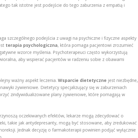
tego tak istotne jest podejście do tego zaburzenia z empatią i
aga szczególnego podejścia z uwagi na psychiczne i fizyczne aspekty
est
terapia psychologiczna
, która pomaga pacjentowi zrozumieć
gatywne wzorce myślenia. Psychoterapeuci często wykorzystują
wioralna, aby wspierać pacjentów w radzeniu sobie z obawami
lejny ważny aspekt leczenia.
Wsparcie dietetyczne
jest niezbędne
awyki żywieniowe. Dietetycy specjalizujący się w zaburzeniach
worzyć zindywidualizowane plany żywieniowe, które pomagają w
 przynoszą oczekiwanych efektów, lekarze mogą zdecydować o
Leki, takie jak antydepresanty, mogą być stosowane, aby zredukować
noreksji. Jednak decyzję o farmakoterapii powinien podjąć wyłącznie
o.