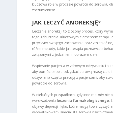
kluczową rolę w procesie powrotu do zdrowia, dla
zrozumieniem.
JAK LECZYĆ ANOREKSJĘ?
Leczenie anoreksji to złożony proces, który wym
tego zaburzenia. Kluczowym elementem terapii j
przyczyny swojego zachowania oraz zmieniać ne
różne metody, takie jak terapia poznawczo-beha
związanymi z jedzeniem i obrazem ciała.
Wspieranie pacjenta w zdrowym odżywianiu to ko
aby pomóc osobie odzyskać zdrową masę ciała i n
odżywiania często pracują z pacjentami, aby st
powrocie do zdrowia.
W niektórych przypadkach, gdy inne metody nie
wprowadzeniu
leczenia farmakologicznego
. 
objawy depresji i lęku, które mogą towarzyszyć a
wykwalifikowany specjalista zdrowia psychiczneg