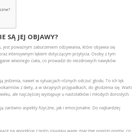
iczne?
IE SĄ JEJ OBJAWY?
a, jest poważnym zaburzeniem odżywiania, które objawia się
raz intensywnym lękiem dotyczącym przytycia. Osoby z tym
eganie własnego ciała, co prowadzi do niezdrowych nawyków
ą jedzenia, nawet w sytuacjach różnych odczuć głodu. To ich lęk
pokarmów z diety, a w skrajnych przypadkach, do głodzenia się. Wart
eku, ale najczęściej występuje u nastolatków i młodych dorosłych.
 zarówno aspekty fizyczne, jak i emocjonalne. Do najbardziej
iące na anoreksję często osiągają wagę znacznie poniżej normy, co