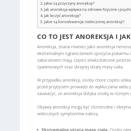
Jakie są przyczyny anoreksji?
Jak anoreksja wpływa na zdrowie fizyczne i psych
Jak leczyć anoreksję?
Jakie są konsekwencje nieleczonej anoreksji?
CO TO JEST ANOREKSJA I JAK
Anoreksja, znana również jako anoreksja nervos
ekstremalnym ograniczeniem spożycia pokarmu o
zaburzeniem mają często zniekształcone postrz
żywieniowych oraz skrajnej utraty masy ciała.
W przypadku anoreksji, osoby chore często unikaj
przed przytyciem prowadzi do wykluczania wielu 
zauważyć, że anoreksja dotyka osoby w różnym wi
Objawy anoreksji mogą być różnorodne i obejmują
widocznych symptomów należą:
Ekstremalna utrata masy ciała:
Osoby cierp