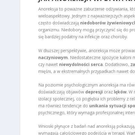
Anoreksja to poważne zaburzenie odżywiania, k
wieloaspektowy. Jednym z najważniejszych aspe
często doświadczają
niedoborów żywieniowyc
organizmu. Niedobory mogą przyczynić się do p
się bardziej podatny na infekcje oraz choroby.
W dłuższej perspektywie, anoreksja może prow
naczyniowym
. Niedostateczne spożycie kalorii
czy nawet
niewydolności serca
. Dodatkowo,
za
mięśni, a w ekstremalnych przypadkach nawet do 
Na poziomie psychologicznym anoreksja ma rów
doświadczają objawów
depresji
oraz
lęków
. W
izolacji społecznej, co pogłębia ich problemy z r
ma również tendencje do
unikania sytuacji sp
psychicznego, który wymaga profesjonalnej inter
Wnioski płynące z badań nad anoreksją pokazują, 
wymagają całościowego podejścia w terapii. Wart