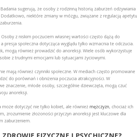
Badania sugerują, że osoby z rodzinną historią zaburzeń odżywiania
. Dodatkowo, niektóre zmiany w mózgu, związane z regulacją apetyt
 zaburzenia.
e. Osoby z niskim poczuciem własnej wartości często dążą do
y, a presja społeczna dotycząca wyglądu tylko wzmacnia te odczucia.
 lęk, mogą również prowadzić do anoreksji. Wiele osób wykorzystuje
sobie z trudnymi emocjami lub sytuacjami życiowymi.
nie mają również czynniki społeczne. W mediach często promowane
dzić do porównań i obniżenia poczucia atrakcyjności. W
owe znaczenie, młode osoby, szczególnie dziewczęta, mogą czuć
oju anoreksji.
 może dotyczyć nie tylko kobiet, ale również
mężczyzn
, chociaż ich
ym, zrozumienie złożoności przyczyn anoreksji jest kluczowe dla
ym zaburzeniem.
ZDROWIE FIZYCZNE I PSYCHICZNE?