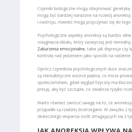
Czynniki biologiczne mogą obejmować genetykę. 
mogą być bardziej narażone na rozwój anoreksji
i nastroju, również mogą przyczyniać się do tego
Psychologiczne aspekty anoreksji są bardzo siln
osiągnięcia ideału, który zazwyczaj jest nierealn
Zaburzenia emocjonalne
, takie jak depresja czy
kontrolę nad jedzeniem jako sposób na radzenie 
Oprócz czynników psychologicznych duże znacze
są nierealistyczne wzorce piękna, co może prowa
społeczeństwie, gdzie wygląd fizyczny ma klucz
presję, aby być szczupłe, co zwiększa ryzyko rozw
Warto również zwrócić uwagę na to, że anoreksja
przypadki są rzadziej dostrzegane. W związku z t
skutecznego wsparcia osób zmagających się z t
JAK ANOREKSJA WPŁYWA NA 