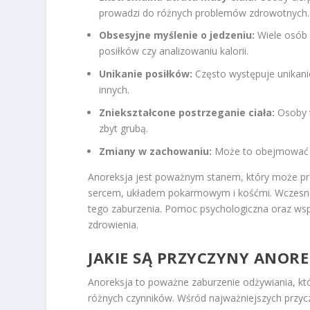
prowadzi do różnych problemów zdrowotnych.
Obsesyjne myślenie o jedzeniu:
Wiele osób 
posiłków czy analizowaniu kalorii.
Unikanie posiłków:
Często występuje unikani
innych.
Zniekształcone postrzeganie ciała:
Osoby t
zbyt grubą.
Zmiany w zachowaniu:
Może to obejmować iz
Anoreksja jest poważnym stanem, który może pr
sercem, układem pokarmowym i kośćmi. Wczesne r
tego zaburzenia. Pomoc psychologiczna oraz wspa
zdrowienia.
JAKIE SĄ
PRZYCZYNY
ANOREK
Anoreksja to poważne zaburzenie odżywiania, któ
różnych czynników. Wśród najważniejszych przyczy