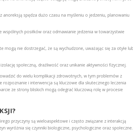
z anoreksją spędza dużo czasu na myśleniu o jedzeniu, planowaniu
e wspólnych posiłków oraz odmawianie jedzenia w towarzystwie
e mogą nie dostrzegać, że są wychudzone, uważając się za otyłe lu
olację społeczną, drażliwość oraz unikanie aktywności fizycznej.
owadzić do wielu komplikacji zdrowotnych, w tym problemów z
ozpoznanie i interwencja są kluczowe dla skutecznego leczenia
rcie ze strony bliskich mogą odegrać kluczową rolę w procesie
SJI?
rego przyczyny są wieloaspektowe i często związane z interakcją
n wyróżnia się czynniki biologiczne, psychologiczne oraz społeczne.