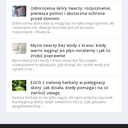
Odmrożenia skóry twarzy: rozpoznanie,
pierwsza pomoc i skuteczna ochrona
przed zimnem
Odmrożenia skóry twarzy mogą być nie tylko nieprzyjemne, ale
i niebezpieczne, dlatego kluczowe jest ich wczesne
rozpoznanie. Zmiany w …
Mycie twarzy bez wody z kranu: kiedy
warto sięgnąć po płyn micelarny i jak to
zrobić poprawnie
Mycie twarzy bez wody z kranu może być kluczowym
rozwiązaniem w sytuacjach, gdy dostęp do czystej wody jest
ograniczony …
EGCG z zielonej herbaty w pielęgnacji
skóry: jak działa, kiedy pomaga i na co
zwrócić uwagę
Zielona herbata to nie tylko napój, ale także potężny sojusznik
w pielęgnacji skóry, dzięki zawartości EGCG, czyli galusanu
epigallokatechiny. …