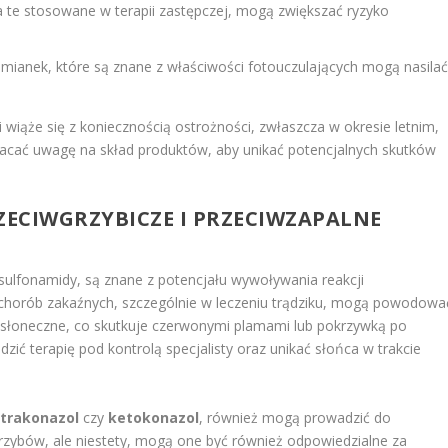
a te stosowane w terapii zastępczej, mogą zwiększać ryzyko
 rumianek, które są znane z właściwości fotouczulających mogą nasila
wiąże się z koniecznością ostrożności, zwłaszcza w okresie letnim,
racać uwagę na skład produktów, aby unikać potencjalnych skutków
ZECIWGRZYBICZE I PRZECIWZAPALNE
y i sulfonamidy, są znane z potencjału wywoływania reakcji
chorób zakaźnych, szczególnie w leczeniu trądziku, mogą powodowa
 słoneczne, co skutkuje czerwonymi plamami lub pokrzywką po
zić terapię pod kontrolą specjalisty oraz unikać słońca w trakcie
itrakonazol
czy
ketokonazol
, również mogą prowadzić do
i grzybów, ale niestety, mogą one być również odpowiedzialne za