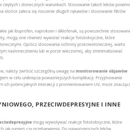
w ciepłych i słonecznych warunkach. Stosowanie takich leków powinn
a słońce zaleca się noszenie długich rękawów i stosowanie filtrów
takie jak ibuprofen, naproksen i diklofenak, są powszechnie stosowan
tety, mogą one również wywołać reakcje fototoksyczne, które
 słonecznymi. Oprócz stosowania ochrony przeciwsłonecznej, warto
ym nasłonecznieniu lub w porze wieczornej, aby zminimalizować
h.
w, należy zwrócić szczególną uwagę na
monitorowanie objawów
giem w celu uniknięcia poważniejszych komplikacji. Przyjmowanie
m ich potencjalnych interakcji z promieniowaniem UV, może znacząc
NIOWEGO, PRZECIWDEPRESYJNE I INNE
eciwdepresyjne
mogą wywoływać reakcje fototoksyczne, które
ch jak rumień czy przebarwienia. Do najważniejszych leków