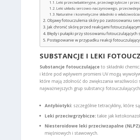
Leki przeciwbakteryjne, przeciwgrzybicze i prze
Leki układu sercowo-naczyniowego, przeciwdepre
Naturalne i kosmetyczne składniki o właściwości
Objawy fotouczulenia skóry po zastosowaniu se
Jak chronić skórę przed reakcjami fotouczulający
Błędy i pułapki przy stosowaniu fotouczulających
Postępowanie w przypadku reakcji fotouczulający
SUBSTANCJE I LEKI FOTOUC
Substancje fotouczulające
to składniki chemi
i które pod wpływem promieni UV mogą wywoływać
które mają zdolność do zwiększania wrażliwości
najważniejszych grup substancji fotouczulających
Antybiotyki:
szczególnie tetracykliny, które s
Leki przeciwgrzybicze:
takie jak ketokonazo
Niesteroidowe leki przeciwzapalne (NLPZ)
mięśniowych i stawowych.