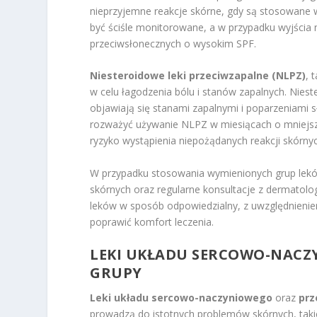
nieprzyjemne reakcje skórne, gdy są stosowane 
być ściśle monitorowane, a w przypadku wyjścia n
przeciwsłonecznych o wysokim SPF.
Niesteroidowe leki przeciwzapalne (NLPZ)
, 
w celu łagodzenia bólu i stanów zapalnych. Nies
objawiają się stanami zapalnymi i poparzeniami
rozważyć używanie NLPZ w miesiącach o mniejsz
ryzyko wystąpienia niepożądanych reakcji skórnyc
W przypadku stosowania wymienionych grup lekó
skórnych oraz regularne konsultacje z dermatolo
leków w sposób odpowiedzialny, z uwzględnienie
poprawić komfort leczenia.
LEKI UKŁADU SERCOWO-NACZY
GRUPY
Leki układu sercowo-naczyniowego
oraz
prz
prowadzą do istotnych problemów skórnych, taki