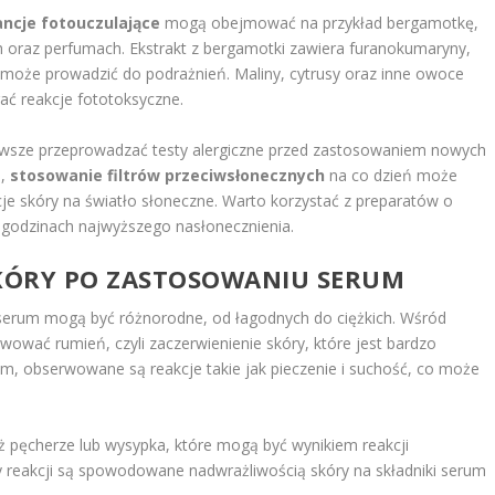
ncje fotouczulające
mogą obejmować na przykład bergamotkę,
h oraz perfumach. Ekstrakt z bergamotki zawiera furanokumaryny,
o może prowadzić do podrażnień. Maliny, cytrusy oraz inne owoce
 reakcje fototoksyczne.
awsze przeprowadzać testy alergiczne przed zastosowaniem nowych
o,
stosowanie filtrów przeciwsłonecznych
na co dzień może
je skóry na światło słoneczne. Warto korzystać z preparatów o
 godzinach najwyższego nasłonecznienia.
KÓRY PO ZASTOSOWANIU SERUM
serum mogą być różnorodne, od łagodnych do ciężkich. Wśród
wować rumień, czyli zaczerwienienie skóry, które jest bardzo
, obserwowane są reakcje takie jak pieczenie i suchość, co może
 pęcherze lub wysypka, które mogą być wynikiem reakcji
py reakcji są spowodowane nadwrażliwością skóry na składniki serum