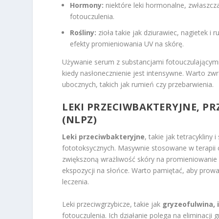
Hormony:
niektóre leki hormonalne, zwłaszcz
fotouczulenia.
Rośliny:
zioła takie jak dziurawiec, nagietek i
efekty promieniowania UV na skórę.
Używanie serum z substancjami fotouczulającymi 
kiedy nasłonecznienie jest intensywne. Warto zw
ubocznych, takich jak rumień czy przebarwienia.
LEKI PRZECIWBAKTERYJNE, PR
(NLPZ)
Leki przeciwbakteryjne
, takie jak tetracyklin
fototoksycznych. Masywnie stosowane w terapii 
zwiększoną wrażliwość skóry na promieniowanie
ekspozycji na słońce. Warto pamiętać, aby prowad
leczenia.
Leki przeciwgrzybicze, takie jak
gryzeofulwina, 
fotouczulenia. Ich działanie polega na eliminacj