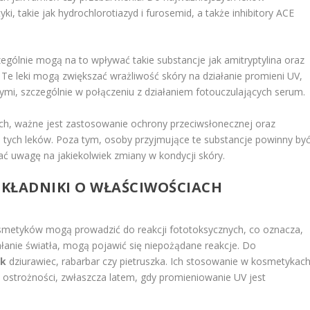
yki, takie jak hydrochlorotiazyd i furosemid, a także inhibitory ACE
zególnie mogą na to wpływać takie substancje jak amitryptylina oraz
 Te leki mogą zwiększać wrażliwość skóry na działanie promieni UV,
i, szczególnie w połączeniu z działaniem fotouczulających serum.
ych, ważne jest zastosowanie ochrony przeciwsłonecznej oraz
a tych leków. Poza tym, osoby przyjmujące te substancje powinny by
ać uwagę na jakiekolwiek zmiany w kondycji skóry.
SKŁADNIKI O WŁAŚCIWOŚCIACH
osmetyków mogą prowadzić do reakcji fototoksycznych, co oznacza,
iałanie światła, mogą pojawić się niepożądane reakcje. Do
ak
dziurawiec, rabarbar czy pietruszka. Ich stosowanie w kosmetykac
 ostrożności, zwłaszcza latem, gdy promieniowanie UV jest