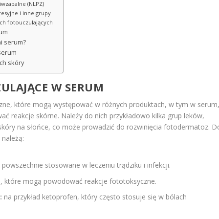
ciwzapalne (NLPZ)
syjne i inne grupy
ach fotouczulających
rum
mi serum?
 serum
ch skóry
ZULAJĄCE W SERUM
czne, które mogą występować w różnych produktach, w tym w serum
 reakcje skórne. Należy do nich przykładowo kilka grup leków,
 skóry na słońce, co może prowadzić do rozwinięcia fotodermatoz. D
 należą:
ą powszechnie stosowane w leczeniu trądziku i infekcji.
l, które mogą powodować reakcje fototoksyczne.
:
na przykład ketoprofen, który często stosuje się w bólach