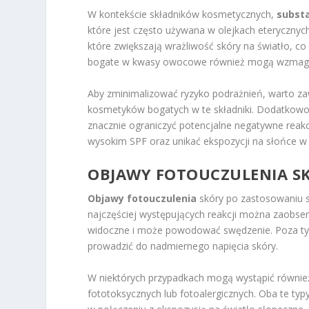
W kontekście składników kosmetycznych,
substa
które jest często używana w olejkach eterycznyc
które zwiększają wrażliwość skóry na światło, c
bogate w kwasy owocowe również mogą wzmagać
Aby zminimalizować ryzyko podrażnień, warto z
kosmetyków bogatych w te składniki. Dodatkow
znacznie ograniczyć potencjalne negatywne reakc
wysokim SPF oraz unikać ekspozycji na słońce w
OBJAWY FOTOUCZULENIA S
Objawy fotouczulenia
skóry po zastosowaniu 
najczęściej występujących reakcji można zaobser
widoczne i może powodować swędzenie. Poza tym
prowadzić do nadmiernego napięcia skóry.
W niektórych przypadkach mogą wystąpić również
fototoksycznych lub fotoalergicznych. Oba te ty