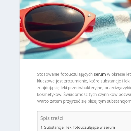
Stosowanie fotouczulających
serum
w okresie le
kluczowe jest zrozumienie, które substancje i 
znajdują się leki przeciwbakteryjne, przeciwgrzybi
kosmetyków. Świadomość tych czynników pozwala
Warto zatem przyjrzeć się bliżej tym substancjo
Spis treści
Substancje i leki fotouczulające w serum