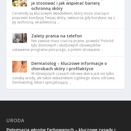
je stosować i jak wspierać barierę
ochronną skóry
Ceramidy są kluczowym składnikiem, który może znacząco
poprawić kondycję Twojej skóry, zwłaszcza gdy borykasz się z
jej suchością, wrażliwością …
Zalety prania na telefon
Nie zawsze masz czas na pranie, prawda? Pośród
tylu domowych i służbowych obowiązków
ustawienie programu piorącego, a potem strzepanie …
Dermatolog – kluczowe informacje o
chorobach skóry i profilaktyce
W dzisiejszych czasach zdrowa skóra jest nie tylko
oznaką urody, ale także wskaźnikiem ogólnego stanu zdrowia.
Dermatolog, lekarz specjalizujący …
URODA
Pielęgnacja włosów farbowanych – kluczowe zasady i