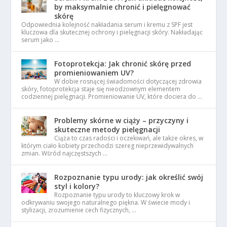
by maksymalnie chronić i pielęgnować
skórę
Odpowiednia kolejność nakładania serum i kremu z SPF jest
kluczowa dla skutecznej ochrony i pielęgnacji skóry. Nakładając
serum jako …
Fotoprotekcja: Jak chronić skórę przed
promieniowaniem UV?
W dobie rosnącej świadomości dotyczącej zdrowia
skóry, fotoprotekcja staje się nieodzownym elementem
codziennej pielęgnacji. Promieniowanie UV, które dociera do …
Problemy skórne w ciąży – przyczyny i
skuteczne metody pielęgnacji
Ciąża to czas radości i oczekiwań, ale także okres, w
którym ciało kobiety przechodzi szereg nieprzewidywalnych
zmian. Wśród najczęstszych …
Rozpoznanie typu urody: jak określić swój
styl i kolory?
Rozpoznanie typu urody to kluczowy krok w
odkrywaniu swojego naturalnego piękna. W świecie mody i
stylizacji, zrozumienie cech fizycznych, …