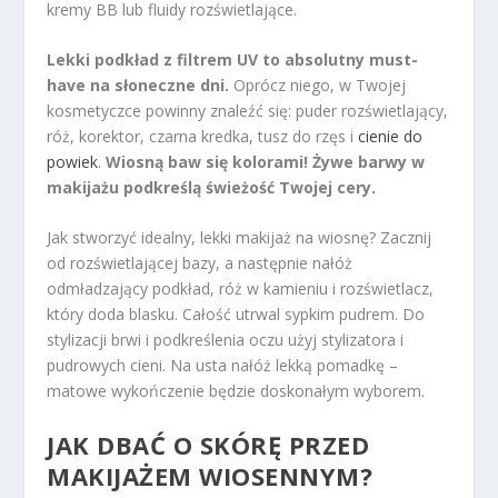
kremy BB lub fluidy rozświetlające.
Lekki podkład z filtrem UV to absolutny must-
have na słoneczne dni.
Oprócz niego, w Twojej
kosmetyczce powinny znaleźć się: puder rozświetlający,
róż, korektor, czarna kredka, tusz do rzęs i
cienie do
powiek
.
Wiosną baw się kolorami! Żywe barwy w
makijażu podkreślą świeżość Twojej cery.
Jak stworzyć idealny, lekki makijaż na wiosnę? Zacznij
od rozświetlającej bazy, a następnie nałóż
odmładzający podkład, róż w kamieniu i rozświetlacz,
który doda blasku. Całość utrwal sypkim pudrem. Do
stylizacji brwi i podkreślenia oczu użyj stylizatora i
pudrowych cieni. Na usta nałóż lekką pomadkę –
matowe wykończenie będzie doskonałym wyborem.
JAK DBAĆ O SKÓRĘ PRZED
MAKIJAŻEM WIOSENNYM?