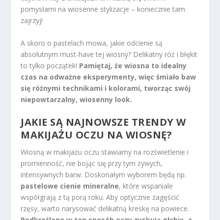
pomysłami na wiosenne stylizacje – koniecznie tam
zajrzyj!
A skoro o pastelach mowa, jakie odcienie są
absolutnym must-have tej wiosny? Delikatny róż i błękit
to tylko początek!
Pamiętaj, że wiosna to idealny
czas na odważne eksperymenty, więc śmiało baw
się różnymi technikami i kolorami, tworząc swój
niepowtarzalny, wiosenny look.
JAKIE SĄ NAJNOWSZE TRENDY W
MAKIJAŻU OCZU NA WIOSNĘ?
Wiosną w makijażu oczu stawiamy na rozświetlenie i
promienność, nie bojąc się przy tym żywych,
intensywnych barw. Doskonałym wyborem będą np.
pastelowe cienie mineralne
, które wspaniale
współgrają z tą porą roku. Aby optycznie zagęścić
rzęsy, warto narysować delikatną kreskę na powiece.
Podkreślone w ten sposób oczy zyskują głębię, a