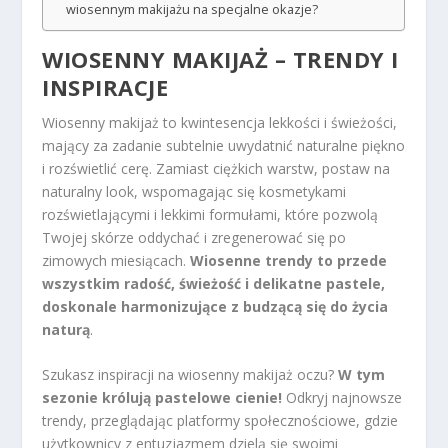
wiosennym makijażu na specjalne okazje?
WIOSENNY MAKIJAŻ – TRENDY I
INSPIRACJE
Wiosenny makijaż to kwintesencja lekkości i świeżości,
mający za zadanie subtelnie uwydatnić naturalne piękno
i rozświetlić cerę. Zamiast ciężkich warstw, postaw na
naturalny look, wspomagając się kosmetykami
rozświetlającymi i lekkimi formułami, które pozwolą
Twojej skórze oddychać i zregenerować się po
zimowych miesiącach.
Wiosenne trendy to przede
wszystkim radość, świeżość i delikatne pastele,
doskonale harmonizujące z budzącą się do życia
naturą
.
Szukasz inspiracji na wiosenny makijaż oczu?
W tym
sezonie królują pastelowe cienie!
Odkryj najnowsze
trendy, przeglądając platformy społecznościowe, gdzie
użytkownicy z entuzjazmem dzielą się swoimi