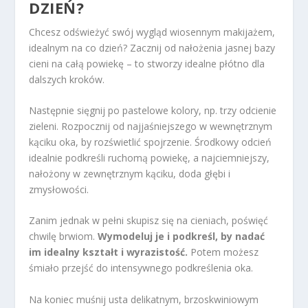
DZIEŃ?
Chcesz odświeżyć swój wygląd wiosennym makijażem,
idealnym na co dzień? Zacznij od nałożenia jasnej bazy
cieni na całą powiekę – to stworzy idealne płótno dla
dalszych kroków.
Następnie sięgnij po pastelowe kolory, np. trzy odcienie
zieleni. Rozpocznij od najjaśniejszego w wewnętrznym
kąciku oka, by rozświetlić spojrzenie. Środkowy odcień
idealnie podkreśli ruchomą powiekę, a najciemniejszy,
nałożony w zewnętrznym kąciku, doda głębi i
zmysłowości.
Zanim jednak w pełni skupisz się na cieniach, poświęć
chwilę brwiom.
Wymodeluj je i podkreśl, by nadać
im idealny kształt i wyrazistość.
Potem możesz
śmiało przejść do intensywnego podkreślenia oka.
Na koniec muśnij usta delikatnym, brzoskwiniowym