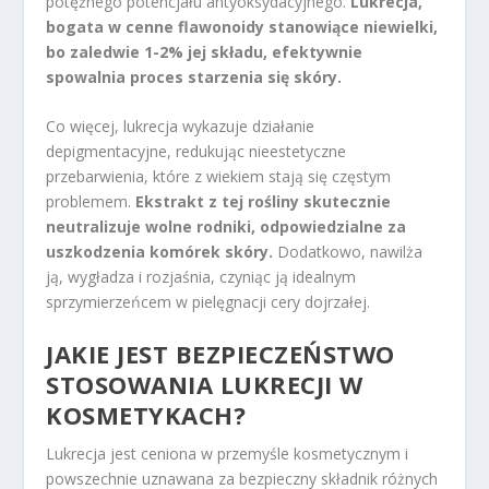
potężnego potencjału antyoksydacyjnego.
Lukrecja,
bogata w cenne flawonoidy stanowiące niewielki,
bo zaledwie 1-2% jej składu, efektywnie
spowalnia proces starzenia się skóry.
Co więcej, lukrecja wykazuje działanie
depigmentacyjne, redukując nieestetyczne
przebarwienia, które z wiekiem stają się częstym
problemem.
Ekstrakt z tej rośliny skutecznie
neutralizuje wolne rodniki, odpowiedzialne za
uszkodzenia komórek skóry.
Dodatkowo, nawilża
ją, wygładza i rozjaśnia, czyniąc ją idealnym
sprzymierzeńcem w pielęgnacji cery dojrzałej.
JAKIE JEST BEZPIECZEŃSTWO
STOSOWANIA LUKRECJI W
KOSMETYKACH?
Lukrecja jest ceniona w przemyśle kosmetycznym i
powszechnie uznawana za bezpieczny składnik różnych