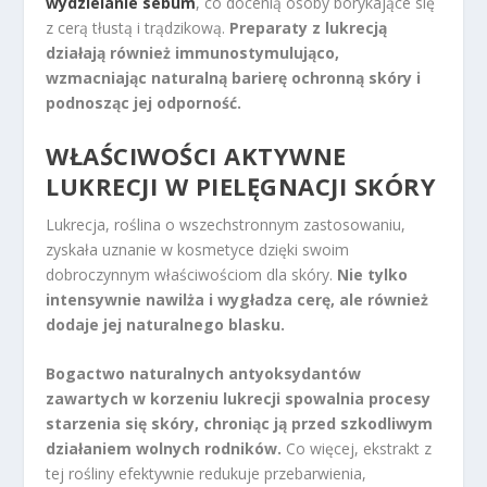
wydzielanie sebum
, co docenią osoby borykające się
z cerą tłustą i trądzikową.
Preparaty z lukrecją
działają również immunostymulująco,
wzmacniając naturalną barierę ochronną skóry i
podnosząc jej odporność.
WŁAŚCIWOŚCI AKTYWNE
LUKRECJI W PIELĘGNACJI SKÓRY
Lukrecja, roślina o wszechstronnym zastosowaniu,
zyskała uznanie w kosmetyce dzięki swoim
dobroczynnym właściwościom dla skóry.
Nie tylko
intensywnie nawilża i wygładza cerę, ale również
dodaje jej naturalnego blasku.
Bogactwo naturalnych antyoksydantów
zawartych w korzeniu lukrecji spowalnia procesy
starzenia się skóry, chroniąc ją przed szkodliwym
działaniem wolnych rodników.
Co więcej, ekstrakt z
tej rośliny efektywnie redukuje przebarwienia,