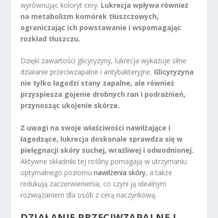
wyrównując koloryt cery.
Lukrecja wpływa również
na metabolizm komórek tłuszczowych,
ograniczając ich powstawanie i wspomagając
rozkład tłuszczu.
Dzięki zawartości glicyryzyny, lukrecja wykazuje silne
działanie przeciwzapalne i antybakteryjne.
Glicyryzyna
nie tylko łagodzi stany zapalne, ale również
przyspiesza gojenie drobnych ran i podrażnień,
przynosząc ukojenie skórze.
Z uwagi na swoje właściwości nawilżające i
łagodzące, lukrecja doskonale sprawdza się w
pielęgnacji skóry suchej, wrażliwej i odwodnionej.
Aktywne składniki tej rośliny pomagają w utrzymaniu
optymalnego poziomu
nawilżenia skóry
, a także
redukują zaczerwienienia, co czyni ją idealnym
rozwiązaniem dla osób z cerą naczynkową.
DZIAŁANIE PRZECIWZAPALNE I