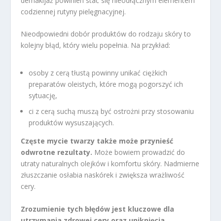
demakijaż powinien stać się nieodłącznym elementem
codziennej rutyny pielęgnacyjnej.
Nieodpowiedni dobór produktów do rodzaju skóry to
kolejny błąd, który wielu popełnia. Na przykład:
osoby z cerą tłustą powinny unikać ciężkich
preparatów oleistych, które mogą pogorszyć ich
sytuację,
ci z cerą suchą muszą być ostrożni przy stosowaniu
produktów wysuszających.
Częste mycie twarzy także może przynieść
odwrotne rezultaty.
Może bowiem prowadzić do
utraty naturalnych olejków i komfortu skóry. Nadmierne
złuszczanie osłabia naskórek i zwiększa wrażliwość
cery.
Zrozumienie tych błędów jest kluczowe dla
utrzymania zdrowej cery oraz uniknięcia