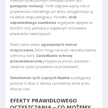
Kolejnym powszechnym niedopatrzeniem jest
pomijanie tonizacji
. Tonik odgrywa ważną rolę w
przywracaniu naturalnego pH skóry i przygotowuje ją
na dalsze etapy pielęgnacji. Ponadto,
brak
odpowiedniego nawilżenia
negatywnie wpływa na
komfort cery; pamiętaj o regularnym stosowaniu
preparatów nawilżających.
Warto także unikać
agresywnych metod
oczyszczania
, które mogą naruszać naturalną barierę
ochronną skóry.
Zaniedbanie ochrony
przeciwsłonecznej
przyspiesza proces starzenia i
zwiększa ryzyko pojawienia się przebarwień.
Świadomość tych częstych błędów
w pielęgnacji
pomoże Ci dbać o zdrową i promienną skórę przez
dłuższy czas.
EFEKTY PRAWIDŁOWEGO
OCZYSZCZANIA – CO MOŻEMY