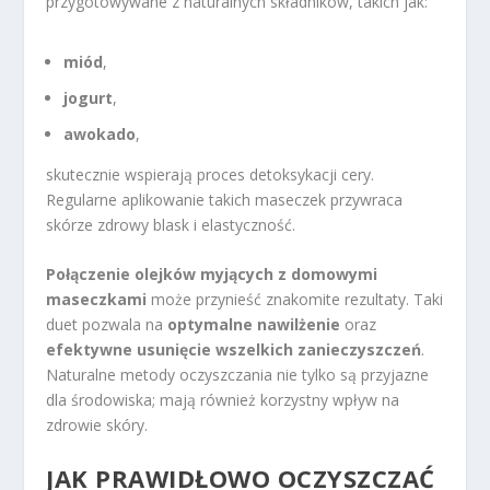
przygotowywane z naturalnych składników, takich jak:
miód
,
jogurt
,
awokado
,
skutecznie wspierają proces detoksykacji cery.
Regularne aplikowanie takich maseczek przywraca
skórze zdrowy blask i elastyczność.
Połączenie olejków myjących z domowymi
maseczkami
może przynieść znakomite rezultaty. Taki
duet pozwala na
optymalne nawilżenie
oraz
efektywne usunięcie wszelkich zanieczyszczeń
.
Naturalne metody oczyszczania nie tylko są przyjazne
dla środowiska; mają również korzystny wpływ na
zdrowie skóry.
JAK PRAWIDŁOWO OCZYSZCZAĆ