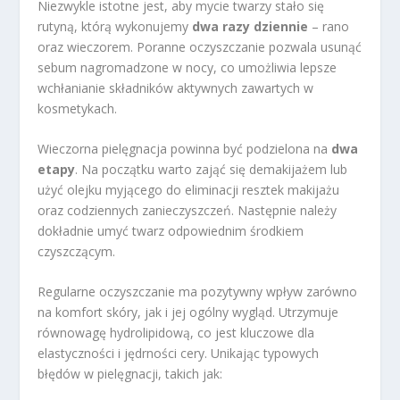
Niezwykle istotne jest, aby mycie twarzy stało się
rutyną, którą wykonujemy
dwa razy dziennie
– rano
oraz wieczorem. Poranne oczyszczanie pozwala usunąć
sebum nagromadzone w nocy, co umożliwia lepsze
wchłanianie składników aktywnych zawartych w
kosmetykach.
Wieczorna pielęgnacja powinna być podzielona na
dwa
etapy
. Na początku warto zająć się demakijażem lub
użyć olejku myjącego do eliminacji resztek makijażu
oraz codziennych zanieczyszczeń. Następnie należy
dokładnie umyć twarz odpowiednim środkiem
czyszczącym.
Regularne oczyszczanie ma pozytywny wpływ zarówno
na komfort skóry, jak i jej ogólny wygląd. Utrzymuje
równowagę hydrolipidową, co jest kluczowe dla
elastyczności i jędrności cery. Unikając typowych
błędów w pielęgnacji, takich jak: