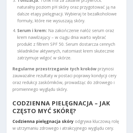
Tonizacja:
Tonik ma za zadanie przywrócić
naturalny poziom pH skóry oraz przygotować ją na
dalsze etapy pielęgnacji. Wybieraj te bezalkoholowe
formuły, które nie wysuszają skóry.
Serum i krem:
Na zakończenie nałóż serum oraz
krem nawilżający – w ciągu dnia warto wybrać
produkt z filtrem SPF 50. Serum dostarcza cennych
składników aktywnych, natomiast krem skutecznie
zatrzymuje wilgoć w skórze.
Regularne przestrzeganie tych kroków
przynosi
zauważalne rezultaty w postaci poprawy kondycji cery
oraz redukcji zaskórników, prowadząc do zdrowego i
promiennego wyglądu skóry.
CODZIENNA PIELĘGNACJA – JAK
CZĘSTO MYĆ SKÓRĘ?
Codzienna pielęgnacja skóry
odgrywa kluczową rolę
w utrzymaniu zdrowego i atrakcyjnego wyglądu cery.