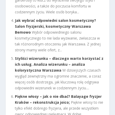
garderoby to klucz do wyrażenia swojego stylu i
osobowości, a także do poczucia komfortu w
codziennym życiu. Wiele osób boryka...
Jak wybrać odpowiedni salon kosmetyczny?
Salon fryzjerski, kosmetyczny Warszawa
Bemowo
Wybór odpowiedniego salonu
kosmetycznego to nie lada wyzwanie, zwłaszcza w
tak różnorodnym otoczeniu jak Warszawa. Z jednej
strony mamy wiele ofert, z...
Styliści wizerunku – dlaczego warto korzystać z
ich usług. Analiza wizerunku – analiza
kolorystyczna Warszawa
W dzisiejszych czasach
wygląd zewnętrzny ma ogromne znaczenie, a coraz
więcej osób dostrzega, jak kluczową rolę odgrywa
odpowiedni wizerunek w codziennym życiu....
Piękne włosy – jak o nie dbać? Balayage fryzjer
Kraków – rekonstrukcja joico;
Piękne włosy to nie
tylko efekt dobrego fryzjera, ale przede wszystkim
owoc odpowiedniej pielęgnacji. W dobie