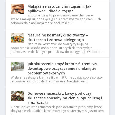
Makijaż ze sztucznymi rzęsami: Jak
aplikować i dbać o rzęsy?
Sztuczne rzęsy to prawdziwy game changer w
świecie makijażu, dodające głębi i dramatyzmu spojrzeniu. Ich
odpowiednia aplikacja może podkreślić …
Naturalne kosmetyki do twarzy –
skuteczna i zdrowa pielęgnacja
Naturalne kosmetyki do twarzy zyskują na
popularności wśród osób poszukujących skutecznych, a
jednocześnie delikatnych produktów do pielęgnacji. W dobie, …
Jak skutecznie zmyć krem z filtrem SPF:
dwuetapowe oczyszczanie i uniknięcie
problemów skórnych
Wielu z nas stosuje kremy z filtrem SPF, nie zdając sobie sprawy,
jak ważne jest ich dokładne zmywanie. Niewłaściwe …
Domowe maseczki z kawy pod oczy:
skuteczne sposoby na cienie, opuchliznę i
zmarszczki
Cienie, opuchlizna i zmarszczki pod oczami to problemy, które
dotykają wiele osób, a kawa może być skutecznym sojusznikiem
w …