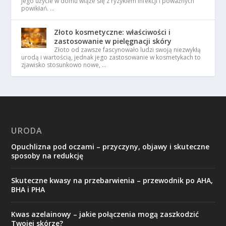
jego użycie w domu wiąże się z ryzykiem infekcji i poważnych
powikłań. …
Złoto kosmetyczne: właściwości i
zastosowanie w pielęgnacji skóry
Złoto od zawsze fascynowało ludzi swoją niezwykłą
urodą i wartością, jednak jego zastosowanie w kosmetykach to
zjawisko stosunkowo nowe, …
URODA
Opuchlizna pod oczami – przyczyny, objawy i skuteczne
sposoby na redukcję
Skuteczne kwasy na przebarwienia – przewodnik po AHA,
BHA i PHA
Kwas azelainowy – jakie połączenia mogą zaszkodzić
Twojej skórze?