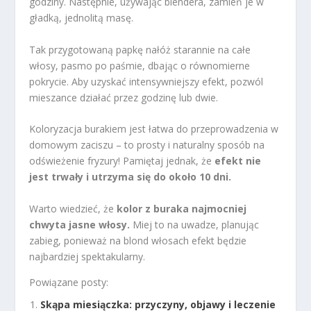
godziny. Następnie, używając blendera, zamień je w
gładką, jednolitą masę.
Tak przygotowaną papkę nałóż starannie na całe
włosy, pasmo po paśmie, dbając o równomierne
pokrycie. Aby uzyskać intensywniejszy efekt, pozwól
mieszance działać przez godzinę lub dwie.
Koloryzacja burakiem jest łatwa do przeprowadzenia w
domowym zaciszu – to prosty i naturalny sposób na
odświeżenie fryzury! Pamiętaj jednak, że
efekt nie
jest trwały i utrzyma się do około 10 dni.
Warto wiedzieć, że
kolor z buraka najmocniej
chwyta jasne włosy.
Miej to na uwadze, planując
zabieg, ponieważ na blond włosach efekt będzie
najbardziej spektakularny.
Powiązane posty:
Skąpa miesiączka: przyczyny, objawy i leczenie