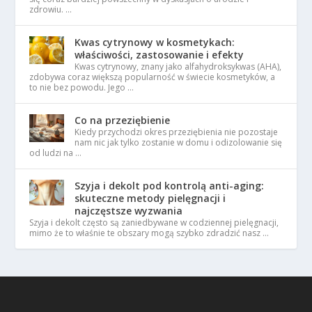
zdrowiu. …
Kwas cytrynowy w kosmetykach:
właściwości, zastosowanie i efekty
Kwas cytrynowy, znany jako alfahydroksykwas (AHA),
zdobywa coraz większą popularność w świecie kosmetyków, a
to nie bez powodu. Jego …
Co na przeziębienie
Kiedy przychodzi okres przeziębienia nie pozostaje
nam nic jak tylko zostanie w domu i odizolowanie się
od ludzi na …
Szyja i dekolt pod kontrolą anti-aging:
skuteczne metody pielęgnacji i
najczęstsze wyzwania
Szyja i dekolt często są zaniedbywane w codziennej pielęgnacji,
mimo że to właśnie te obszary mogą szybko zdradzić nasz …