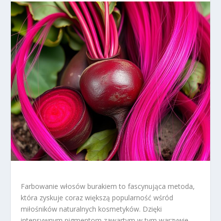
Farbowanie włosów burakiem to fascynująca metoda,
która zyskuje coraz większą popularność wśród
miłośników naturalnych kosmetyków. Dzięki
intensywnym pigmentom zawartym w tym warzywie,