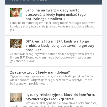
Lanolina na twarz – kiedy warto
stosować, a kiedy lepiej unikać tego
naturalnego emolientu
Lanolina to naturalny emolient, który może znacząco poprawić
kondycję skóry twarzy, ale jej stosowanie nie jest dla każdego.
Jeśli …
DIY krem z filtrem SPF: kiedy warto go
zrobić, a kiedy lepiej postawić na gotowy
produkt?
Zastanawiasz się, czy warto samodzielnie przygotować krem z
filtrem SPF? Domowy krem może być doskonałym wyborem,
gdy chcesz używać …
Zgaga-co zrobić kiedy nam dolega?
Zgaga to nieprzyjemne uczucie, które potrafi uprzykrzyć życie
wielu osobom. Objawiająca się pieczeniem w przełyku, może
być sygnałem problemów …
Rytuały relaksacyjne – klucz do komfortu
psychicznego i redukcji stresu
Rytuały relaksacyjne to nie tylko chwila przyjemności,
ale kluczowy element dbania o komfort psychiczny. W