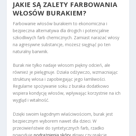
JAKIE SĄ ZALETY FARBOWANIA
WŁOSÓW BURAKIEM?
Farbowanie włosów burakiem to ekonomiczna i
bezpieczna alternatywa dla drogich i potencjalnie
szkodliwych farb chemicznych. Zamiast narażać włosy
na agresywne substancje, możesz sięgnąć po ten
naturalny barwnik.
Burak nie tylko nadaje włosom piękny odcień, ale
również je pielęgnuje. Działa odżywczo, wzmacniając
strukturę włosa i zapobiegając jego łamliwości.
Regularne spożywanie soku z buraka dodatkowo
wspiera kondycję włosów, wpływając korzystnie na ich
wygląd i witalność.
Dzięki swoim łagodnym właściwościom, burak jest
bezpiecznym wyborem nawet dla dzieci. W
przeciwieństwie do syntetycznych farb, rzadko
powoduje
podrażnienia skóry
głowy czy reakcje