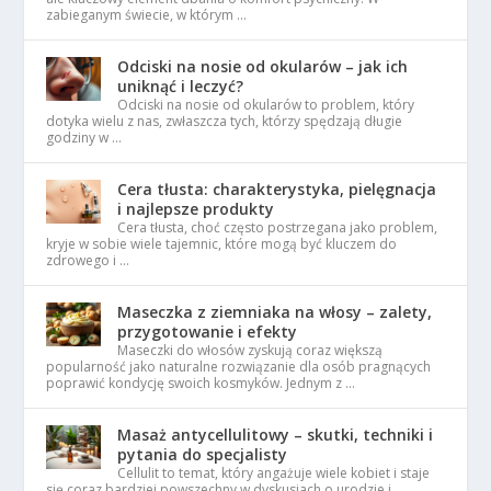
zabieganym świecie, w którym …
Odciski na nosie od okularów – jak ich
uniknąć i leczyć?
Odciski na nosie od okularów to problem, który
dotyka wielu z nas, zwłaszcza tych, którzy spędzają długie
godziny w …
Cera tłusta: charakterystyka, pielęgnacja
i najlepsze produkty
Cera tłusta, choć często postrzegana jako problem,
kryje w sobie wiele tajemnic, które mogą być kluczem do
zdrowego i …
Maseczka z ziemniaka na włosy – zalety,
przygotowanie i efekty
Maseczki do włosów zyskują coraz większą
popularność jako naturalne rozwiązanie dla osób pragnących
poprawić kondycję swoich kosmyków. Jednym z …
Masaż antycellulitowy – skutki, techniki i
pytania do specjalisty
Cellulit to temat, który angażuje wiele kobiet i staje
się coraz bardziej powszechny w dyskusjach o urodzie i