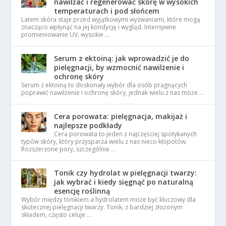
nawilżać i regenerować skórę w wysokich
temperaturach i pod słońcem
Latem skóra staje przed wyjątkowymi wyzwaniami, które mogą
znacząco wpłynąć na jej kondycję i wygląd. Intensywne
promieniowanie UV, wysokie …
Serum z ektoiną: jak wprowadzić je do
pielęgnacji, by wzmocnić nawilżenie i
ochronę skóry
Serum z ektoiną to doskonały wybór dla osób pragnących
poprawić nawilżenie i ochronę skóry, jednak wielu z nas może …
Cera porowata: pielęgnacja, makijaż i
najlepsze podkłady
Cera porowata to jeden z najczęściej spotykanych
typów skóry, który przysparza wielu z nas nieco kłopotów.
Rozszerzone pory, szczególnie …
Tonik czy hydrolat w pielęgnacji twarzy:
jak wybrać i kiedy sięgnąć po naturalną
esencję roślinną
Wybór między tonikiem a hydrolatem może być kluczowy dla
skutecznej pielęgnacji twarzy. Tonik, z bardziej złożonym
składem, często celuje …