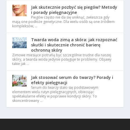
Jak skutecznie pozbyć się piegów? Metody
i porady pielęgnacyjne
Piegów często nie da się uniknąć, zwłaszcza gdy
mają one podłoże genetyczne. Dla wielu osób są one źródłem
kompleksów, …
Twarda woda zimą a skóra: jak rozpoznać
skutki i skutecznie chronić barierę
ochronną skóry
Zimowe miesiące potrafią być szczególnie trudne dla naszej
skóry, a twarda woda jedynie potęguje te problemy. Objawy
takie jak …
Jak stosować serum do twarzy? Porady i
efekty pielęgnacji
Serum do twarzy stało się podstawowym
elementem wielu rutyn pielęgnacyjnych, obiecując
spektakularne efekty w poprawie kondycji skóry. To
skoncentrowany …