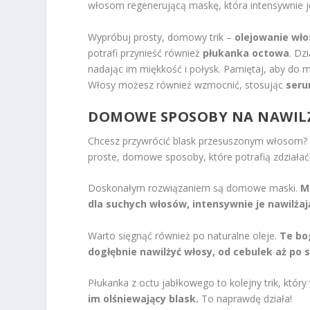
włosom regenerującą maskę, która intensywnie j
Wypróbuj prosty, domowy trik –
olejowanie wł
potrafi przynieść również
płukanka octowa
. Dz
nadając im miękkość i połysk. Pamiętaj, aby do 
Włosy możesz również wzmocnić, stosując
seru
DOMOWE SPOSOBY NA NAWILŻ
Chcesz przywrócić blask przesuszonym włosom? N
proste, domowe sposoby, które potrafią zdziałać
Doskonałym rozwiązaniem są domowe maski.
M
dla suchych włosów, intensywnie je nawilżają
Warto sięgnąć również po naturalne oleje.
Te bo
dogłębnie nawilżyć włosy, od cebulek aż po 
Płukanka z octu jabłkowego to kolejny trik, któ
im olśniewający blask.
To naprawdę działa!