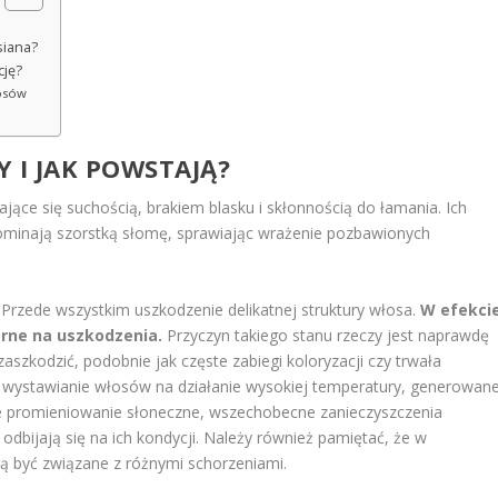
siana?
cję?
łosów
 I JAK POWSTAJĄ?
jące się suchością, brakiem blasku i skłonnością do łamania. Ich
pominają szorstką słomę, sprawiając wrażenie pozbawionych
Przede wszystkim uszkodzenie delikatnej struktury włosa.
W efekci
porne na uszkodzenia.
Przyczyn takiego stanu rzeczy jest naprawdę
szkodzić, podobnie jak częste zabiegi koloryzacji czy trwała
ne wystawianie włosów na działanie wysokiej temperatury, generowane
iwe promieniowanie słoneczne, wszechobecne zanieczyszczenia
odbijają się na ich kondycji. Należy również pamiętać, że w
ą być związane z różnymi schorzeniami.