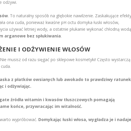
e odżywi.
osów
. To naturalny sposób na głębokie nawilżenie. Zaskakujące efekt
iała ona cuda, ponieważ kwaśne pH octu domyka łuski włosów,
mycia używać letniej wody, a ostatnie płukanie wykonać chłodną wodą
m arganowe bez spłukiwania
.
ENIE I ODŻYWIENIE WŁOSÓW
ie musisz od razu sięgać po sklepowe kosmetyki! Często wystarczą
 cuda.
aska z płatków owsianych lub awokado to prawdziwy ratune
c i odżywiając.
gate źródła witamin i kwasów tłuszczowych pomagają
same końce, przywracając im witalność.
ry warto wypróbować.
Domykając łuski włosa, wygładza je i nadaj