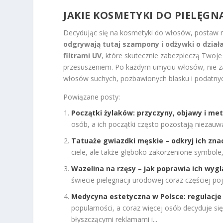
JAKIE
KOSMETYKI DO PIELĘGNA
Decydując się na kosmetyki do włosów, postaw n
odgrywają tutaj szampony i odżywki o dział
filtrami UV
, które skutecznie zabezpieczą Twoj
przesuszeniem. Po każdym umyciu włosów, nie za
włosów suchych, pozbawionych blasku i podatnyc
Powiązane posty:
Początki żylaków: przyczyny, objawy i me
osób, a ich początki często pozostają niezauw
Tatuaże gwiazdki męskie – odkryj ich zna
ciele, ale także głęboko zakorzenione symbole,
Wazelina na rzęsy – jak poprawia ich wygl
świecie pielęgnacji urodowej coraz częściej poj
Medycyna estetyczna w Polsce: regulacj
popularności, a coraz więcej osób decyduje się
błyszczącymi reklamami i...