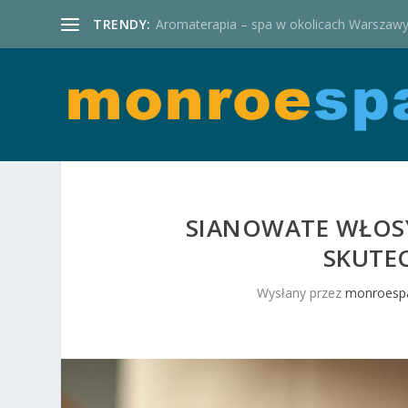
TRENDY:
Aromaterapia – spa w okolicach Warszaw
SIANOWATE WŁOSY:
SKUTE
Wysłany przez
monroespa