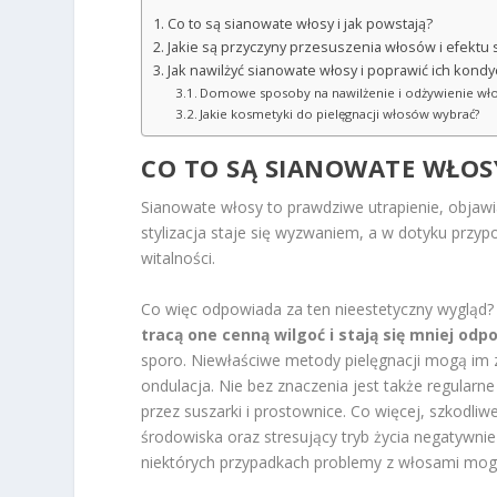
Co to są sianowate włosy i jak powstają?
Jakie są przyczyny przesuszenia włosów i efektu 
Jak nawilżyć sianowate włosy i poprawić ich kondy
Domowe sposoby na nawilżenie i odżywienie w
Jakie kosmetyki do pielęgnacji włosów wybrać?
CO TO SĄ SIANOWATE WŁOSY
Sianowate włosy to prawdziwe utrapienie, objawia
stylizacja staje się wyzwaniem, a w dotyku przy
witalności.
Co więc odpowiada za ten nieestetyczny wygląd? 
tracą one cenną wilgoć i stają się mniej od
sporo. Niewłaściwe metody pielęgnacji mogą im za
ondulacja. Nie bez znaczenia jest także regular
przez suszarki i prostownice. Co więcej, szkodl
środowiska oraz stresujący tryb życia negatywnie 
niektórych przypadkach problemy z włosami mog