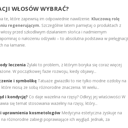
CJI
WŁOSÓW WYBRAĆ?
a te, które zapewnią im odpowiednie nawilżenie.
Kluczową rolę
aniu regenerującym.
Szczególnie latem pamiętaj o produktach z
e włosy przed szkodliwym działaniem słońca i nadmiernym
pominaj o nałożeniu odżywki – to absolutna podstawa w pielęgnacj
h na łamanie.
tody leczenia
Żylaki to problem, z którym boryka się coraz więcej
ażone. W początkowej fazie rozwoju, kiedy objawy...
czenie i symbolikę
Tatuaże gwiazdki to nie tylko modne ozdoby na
 które niosą ze sobą różnorodne znaczenia. W wielu...
ąd i kondycję?
Co daje wazelina na rzęsy? Odkryj jej właściwości W
awia się temat stosowania wazeliny na rzęsy, który...
e i uprawnienia kosmetologów
Medycyna estetyczna zyskuje na
 na różnorodne zabiegi poprawiające ich wygląd. Jednak, za