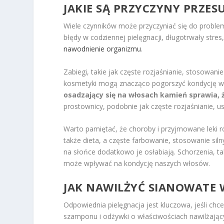
JAKIE SĄ PRZYCZYNY PRZES
Wiele czynników może przyczyniać się do problem
błędy w codziennej pielęgnacji, długotrwały str
nawodnienie organizmu
.
Zabiegi, takie jak częste rozjaśnianie, stosowan
kosmetyki mogą znacząco pogorszyć kondycję 
osadzający się na włosach kamień sprawia, ż
prostownicy, podobnie jak częste rozjaśnianie, u
Warto pamiętać, że choroby i przyjmowane leki r
także dieta, a częste farbowanie, stosowanie si
na słońce dodatkowo je osłabiają. Schorzenia, ta
może wpływać na kondycję naszych włosów.
JAK NAWILŻYĆ SIANOWATE 
Odpowiednia pielęgnacja jest kluczowa, jeśli chc
szamponu i odżywki o właściwościach nawilżając