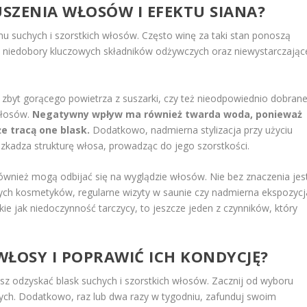
USZENIA WŁOSÓW I EFEKTU SIANA?
u suchych i szorstkich włosów. Często winę za taki stan ponoszą
es, niedobory kluczowych składników odżywczych oraz niewystarczając
ie zbyt gorącego powietrza z suszarki, czy też nieodpowiednio dobran
włosów.
Negatywny wpływ ma również twarda woda, ponieważ
e tracą one blask.
Dodatkowo, nadmierna stylizacja przy użyciu
szkadza strukturę włosa, prowadząc do jego szorstkości.
ównież mogą odbijać się na wyglądzie włosów. Nie bez znaczenia jes
lnych kosmetyków, regularne wizyty w saunie czy nadmierna ekspozycj
kie jak niedoczynność tarczycy, to jeszcze jeden z czynników, który
WŁOSY I POPRAWIĆ ICH KONDYCJĘ?
esz odzyskać blask suchych i szorstkich włosów. Zacznij od wyboru
ych. Dodatkowo, raz lub dwa razy w tygodniu, zafunduj swoim