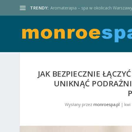
TRENDY:
Aromaterapia – spa w okolicach Warszaw
JAK BEZPIECZNIE ŁĄCZY
UNIKNĄĆ PODRAŻNI
Wysłany przez
monroespa.pl
|
kwi