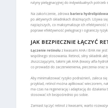
rutyny pielęgnacyjnej do indywidualnych potrzeb 
Na zakończenie, zdrowa
bariera hydrolipidow
po aktywnych składnikach drażniących. Używa się 
najcięższych, co maksymalizuje ich efektywność 
poprawi efektywność pielęgnacji i ograniczy ryzy
JAK BEZPIECZNIE ŁĄCZYĆ R
Łączenie retinolu
z kwasami AHA i BHA nie jest
wspólnego stosowania. Retinol, silny składnik a
złuszczającymi, takimi jak AHA (kwasy alfa-hydrok
co prowadzi do zaczerwienienia, pieczenia oraz s
Aby minimalizować ryzyko podrażnień, zaleca się
przykład, retinol można aplikować wieczorem, na
ma czas na regenerację i adaptację do działania 
stosować ich bezpośrednio po sobie.
Zamiast łączyć retinol z kwasami, warto rozważy