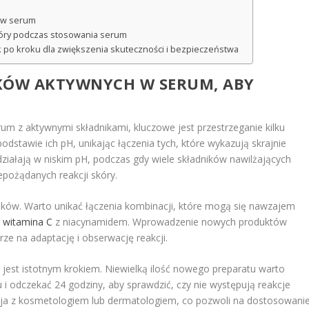
u w serum
skóry podczas stosowania serum
 po kroku dla zwiększenia skuteczności i bezpieczeństwa
IKÓW AKTYWNYCH W
SERUM
, ABY
m z aktywnymi składnikami, kluczowe jest przestrzeganie kilku
podstawie ich pH, unikając łączenia tych, które wykazują skrajnie
 działają w niskim pH, podczas gdy wiele składników nawilżających
epożądanych reakcji skóry.
ików. Warto unikać łączenia kombinacji, które mogą się nawzajem
.
witamina C
z niacynamidem. Wprowadzenie nowych produktów
e na adaptację i obserwację reakcji.
h
jest istotnym krokiem. Niewielką ilość nowego preparatu warto
 odczekać 24 godziny, aby sprawdzić, czy nie występują reakcje
acja z kosmetologiem lub dermatologiem, co pozwoli na dostosowani