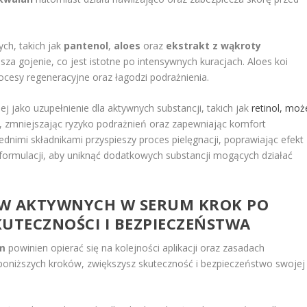
ch, takich jak
pantenol
,
aloes
oraz
ekstrakt z wąkroty
esza gojenie, co jest istotne po intensywnych kuracjach. Aloes koi
rocesy regeneracyjne oraz łagodzi podrażnienia.
ej jako uzupełnienie dla aktywnych substancji, takich jak
retinol, moż
, zmniejszając ryzyko podrażnień oraz zapewniając komfort
nimi składnikami przyspieszy proces pielęgnacji, poprawiając efekt
ormulacji, aby uniknąć dodatkowych substancji mogących działać
ÓW AKTYWNYCH W SERUM KROK PO
KUTECZNOŚCI I BEZPIECZEŃSTWA
um
powinien opierać się na kolejności aplikacji oraz zasadach
o poniższych kroków, zwiększysz skuteczność i bezpieczeństwo swojej