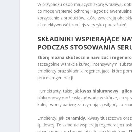
W przypadku osób mających skórę wrażliwą, dobr
co może wspierać ochronę i łagodzić ewentualne
korzystanie z produktów, które zawierają oba skł
ich efektywność i zmniejsza ryzyko podrażnień.
SKŁADNIKI WSPIERAJĄCE NA
PODCZAS STOSOWANIA SE
Skórę można skutecznie nawilżać i regener
szczególnie w trakcie kuracji intensywnymi subst
emolienty oraz składniki regenerujące, które p
proces regeneracji.
Humektanty, takie jak
kwas hialuronowy
i
glic
hialuronowy może wiązać wodę w skórze, co sprawia
kolei, tworzy barierę zatrzymującą wilgoć, co z
Emolienty, jak
ceramidy
, kwasy tłuszczowe oraz
lipidowej. Te składniki wspierają regenerację na
ważne podczas stosowania silnych składników.
S