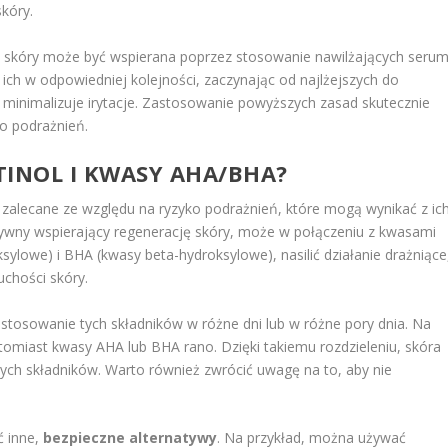
skóry.
a
skóry może być wspierana poprzez stosowanie nawilżających seru
ich w odpowiedniej kolejności, zaczynając od najlżejszych do
i minimalizuje irytacje. Zastosowanie powyższych zasad skutecznie
ko podrażnień.
ETINOL I KWASY AHA/BHA?
 zalecane ze względu na ryzyko podrażnień, które mogą wynikać z ic
ktywny wspierający regenerację skóry, może w połączeniu z kwasami
sylowe) i BHA (kwasy beta-hydroksylowe), nasilić działanie drażniące
uchości skóry.
 stosowanie tych składników w różne dni lub w różne pory dnia. Na
tomiast kwasy AHA lub BHA rano. Dzięki takiemu rozdzieleniu, skóra
tych składników. Warto również zwrócić uwagę na to, aby nie
ć inne,
bezpieczne alternatywy
. Na przykład, można używać