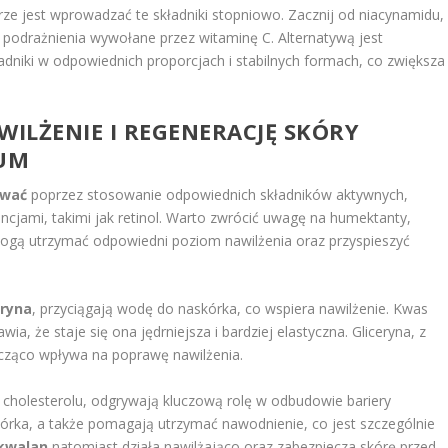
ze jest wprowadzać te składniki stopniowo. Zacznij od niacynamidu,
 podrażnienia wywołane przez witaminę C. Alternatywą jest
adniki w odpowiednich proporcjach i stabilnych formach, co zwiększa
WILŻENIE I REGENERACJĘ SKÓRY
RUM
ować
poprzez stosowanie odpowiednich składników aktywnych,
ancjami, takimi jak retinol. Warto zwrócić uwagę na humektanty,
omogą utrzymać odpowiedni poziom nawilżenia oraz przyspieszyć
eryna
, przyciągają wodę do naskórka, co wspiera nawilżenie. Kwas
, że staje się ona jędrniejsza i bardziej elastyczna. Gliceryna, z
nacząco wpływa na poprawę nawilżenia.
 cholesterolu, odgrywają kluczową rolę w odbudowie bariery
skórka, a także pomagają utrzymać nawodnienie, co jest szczególnie
kwalan
natomiast działa nawilżająco oraz zabezpiecza skórę przed