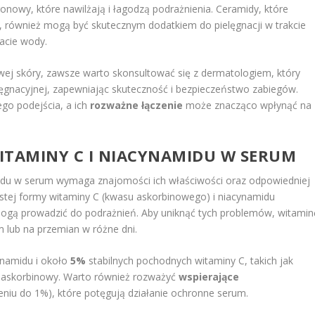
ronowy, które nawilżają i łagodzą podrażnienia. Ceramidy, które
, również mogą być skutecznym dodatkiem do pielęgnacji w trakcie
racie wody.
wej skóry, zawsze warto skonsultować się z dermatologiem, który
gnacyjnej, zapewniając skuteczność i bezpieczeństwo zabiegów.
go podejścia, a ich
rozważne łączenie
może znacząco wpłynąć na
ITAMINY C I NIACYNAMIDU W SERUM
idu w serum wymaga znajomości ich właściwości oraz odpowiedniej
czystej formy witaminy C (kwasu askorbinowego) i niacynamidu
mogą prowadzić do podrażnień. Aby uniknąć tych problemów, witamin
lub na przemian w różne dni.
namidu i około
5%
stabilnych pochodnych witaminy C, takich jak
as askorbinowy. Warto również rozważyć
wspierające
żeniu do 1%), które potęgują działanie ochronne serum.