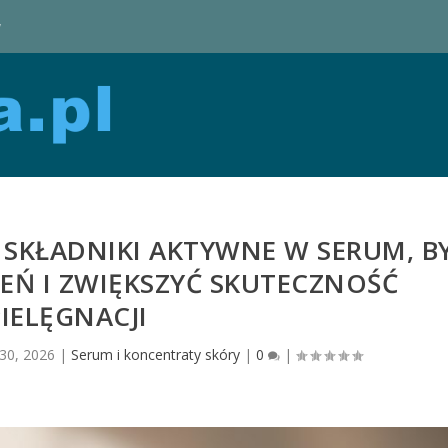
y
Ć SKŁADNIKI AKTYWNE W SERUM, B
EŃ I ZWIĘKSZYĆ SKUTECZNOŚĆ
PIELĘGNACJI
 30, 2026
|
Serum i koncentraty skóry
|
0
|