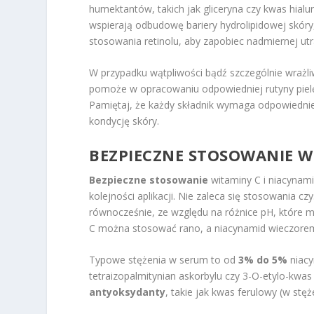
humektantów, takich jak gliceryna czy kwas hialu
wspierają odbudowę bariery hydrolipidowej skóry
stosowania retinolu, aby zapobiec nadmiernej ut
W przypadku wątpliwości bądź szczególnie wrażli
pomoże w opracowaniu odpowiedniej rutyny pielę
Pamiętaj, że każdy składnik wymaga odpowiednie
kondycję skóry.
BEZPIECZNE STOSOWANIE W
Bezpieczne stosowanie
witaminy C i niacynam
kolejności aplikacji. Nie zaleca się stosowania 
równocześnie, ze względu na różnice pH, które 
C można stosować rano, a niacynamid wieczorem 
Typowe stężenia w serum to od
3% do 5%
niacy
tetraizopalmitynian askorbylu czy 3-O-etylo-kw
antyoksydanty
, takie jak kwas ferulowy (w stę