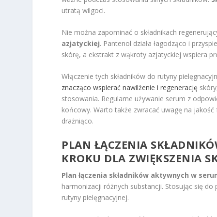
utratą wilgoci.
Nie można zapominać o składnikach regenerujący
azjatyckiej
. Pantenol działa łagodząco i przyspi
skórę, a ekstrakt z wąkroty azjatyckiej wspiera p
Włączenie tych składników do rutyny pielęgnacyjn
znacząco wspierać nawilżenie i regenerację
skóry
stosowania. Regularne używanie serum z odpowied
końcowy. Warto także zwracać uwagę na jakość f
drażniąco.
PLAN ŁĄCZENIA SKŁADNIK
KROKU DLA ZWIĘKSZENIA S
Plan łączenia składników aktywnych w ser
harmonizacji różnych substancji. Stosując się d
rutyny pielęgnacyjnej.