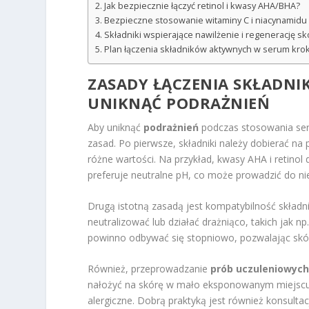
Jak bezpiecznie łączyć retinol i kwasy AHA/BHA?
Bezpieczne stosowanie witaminy C i niacynamid
Składniki wspierające nawilżenie i regenerację 
Plan łączenia składników aktywnych w serum krok
ZASADY ŁĄCZENIA SKŁADN
UNIKNĄĆ PODRAŻNIEŃ
Aby uniknąć
podrażnień
podczas stosowania seru
zasad. Po pierwsze, składniki należy dobierać na 
różne wartości. Na przykład, kwasy AHA i retinol
preferuje neutralne pH, co może prowadzić do ni
Drugą istotną zasadą jest kompatybilność składn
neutralizować lub działać drażniąco, takich jak np
powinno odbywać się stopniowo, pozwalając skórz
Również, przeprowadzanie
prób uczuleniowyc
nałożyć na skórę w mało eksponowanym miejscu i
alergiczne. Dobrą praktyką jest również konsult