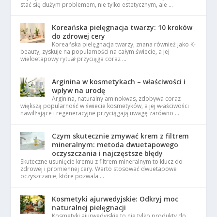
stać się dużym problemem, nie tylko estetycznym, ale …
Koreańska pielęgnacja twarzy: 10 kroków
do zdrowej cery
Koreańska pielęgnacja twarzy, znana również jako K-
beauty, zyskuje na popularności na całym świecie, a jej
wieloetapowy rytuał przyciąga coraz …
Arginina w kosmetykach – właściwości i
wpływ na urodę
Arginina, naturalny aminokwas, zdobywa coraz
większą popularność w świecie kosmetyków, a jej właściwości
nawilżające i regeneracyjne przyciągają uwagę zarówno …
Czym skutecznie zmywać krem z filtrem
mineralnym: metoda dwuetapowego
oczyszczania i najczęstsze błędy
Skuteczne usunięcie kremu z filtrem mineralnym to klucz do
zdrowej i promiennej cery. Warto stosować dwuetapowe
oczyszczanie, które pozwala …
Kosmetyki ajurwedyjskie: Odkryj moc
naturalnej pielęgnacji
Kosmetyki ajurwedyjskie to nie tylko produkty do