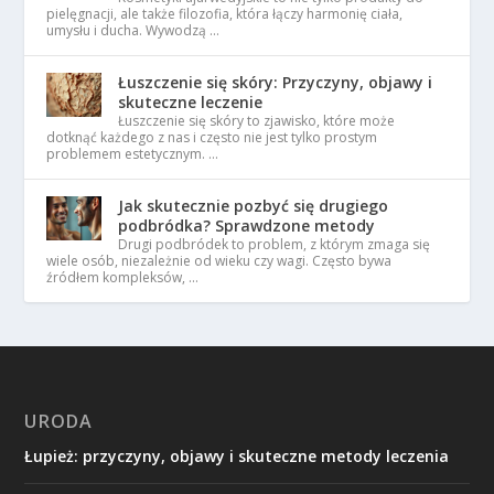
pielęgnacji, ale także filozofia, która łączy harmonię ciała,
umysłu i ducha. Wywodzą …
Łuszczenie się skóry: Przyczyny, objawy i
skuteczne leczenie
Łuszczenie się skóry to zjawisko, które może
dotknąć każdego z nas i często nie jest tylko prostym
problemem estetycznym. …
Jak skutecznie pozbyć się drugiego
podbródka? Sprawdzone metody
Drugi podbródek to problem, z którym zmaga się
wiele osób, niezależnie od wieku czy wagi. Często bywa
źródłem kompleksów, …
URODA
Łupież: przyczyny, objawy i skuteczne metody leczenia