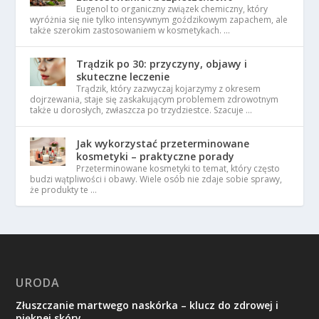
Eugenol to organiczny związek chemiczny, który
wyróżnia się nie tylko intensywnym goździkowym zapachem, ale
także szerokim zastosowaniem w kosmetykach. …
Trądzik po 30: przyczyny, objawy i
skuteczne leczenie
Trądzik, który zazwyczaj kojarzymy z okresem
dojrzewania, staje się zaskakującym problemem zdrowotnym
także u dorosłych, zwłaszcza po trzydziestce. Szacuje …
Jak wykorzystać przeterminowane
kosmetyki – praktyczne porady
Przeterminowane kosmetyki to temat, który często
budzi wątpliwości i obawy. Wiele osób nie zdaje sobie sprawy,
że produkty te …
URODA
Złuszczanie martwego naskórka – klucz do zdrowej i
pięknej skóry