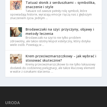
Tatuaż słonik z serduszkami – symbolika,
znaczenie i style
Tatuaże od zawsze pełniły rolę symboli, które
opowiadają historie, wyrażają emocje i łączą nas z głębszym
znaczeniem życia. Jednym …
Brodawczaki na szyi: przyczyny, objawy i
metody leczenia
Brodawczaki na szyi to nie tylko problem
zdrowotny, ale także istotny kłopot estetyczny, który dotyka
wiele osób. Powstają w …
Krem przeciwzmarszczkowy – jak wybrać i
stosować skutecznie?
Kremy przeciwzmarszczkowe to nie tylko luksusowy
dodatek do codziennej pielęgnacji, ale także kluczowy element
w walce z oznakami starzenia. …
URODA